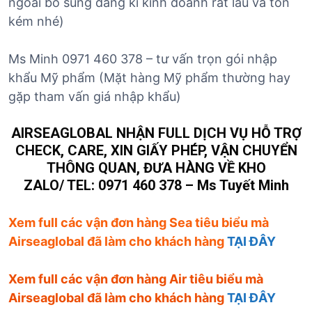
ngoài bổ sung đăng kí kinh doanh rất lâu vầ tốn
kém nhé)
Ms Minh 0971 460 378 – tư vấn trọn gói nhập
khẩu Mỹ phẩm (Mặt hàng Mỹ phẩm thường hay
gặp tham vấn giá nhập khẩu)
AIRSEAGLOBAL NHẬN FULL DỊCH VỤ HỖ TRỢ
CHECK, CARE, XIN GIẤY PHÉP, VẬN CHUYỂN
THÔNG QUAN, ĐƯA HÀNG VỀ KHO
ZALO/ TEL: 0971 460 378 – Ms Tuyết Minh
Xem full các vận đơn hàng Sea tiêu biểu mà
Airseaglobal đã làm cho khách hàng
TẠI ĐÂY
Xem full các vận đơn hàng Air tiêu biểu mà
Airseaglobal đã làm cho khách hàng
TẠI ĐÂY