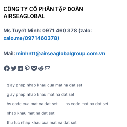
CÔNG TY CỔ PHẦN TẬP ĐOÀN
AIRSEAGLOBAL
Ms Tuyết Minh: 0971 460 378 (zalo:
zalo.me/0971460378)
Mail:
minhntt@airseaglobalgroup.com.vn
Share on Facebook
Tweet on Twitter
Share on LinkedIn
Pin on Pinterest
Save to pocket
Share on Reddit
Share via Email
giay phep nhap khau cua mat na dat set
giay phep nhap khau mat na dat set
hs code cua mat na dat set
hs code mat na dat set
nhap khau mat na dat set
thu tuc nhap khau cua mat na dat set