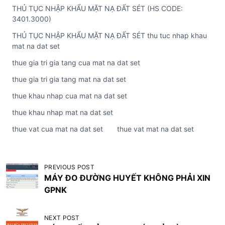
THỦ TỤC NHẬP KHẨU MẶT NẠ ĐẤT SÉT (HS CODE:
3401.3000)
THỦ TỤC NHẬP KHẨU MẶT NẠ ĐẤT SÉT thu tuc nhap khau
mat na dat set
thue gia tri gia tang cua mat na dat set
thue gia tri gia tang mat na dat set
thue khau nhap cua mat na dat set
thue khau nhap mat na dat set
thue vat cua mat na dat set
thue vat mat na dat set
Đ
PREVIOUS POST
MÁY ĐO ĐƯỜNG HUYẾT KHÔNG PHẢI XIN
i
GPNK
ề
u
NEXT POST