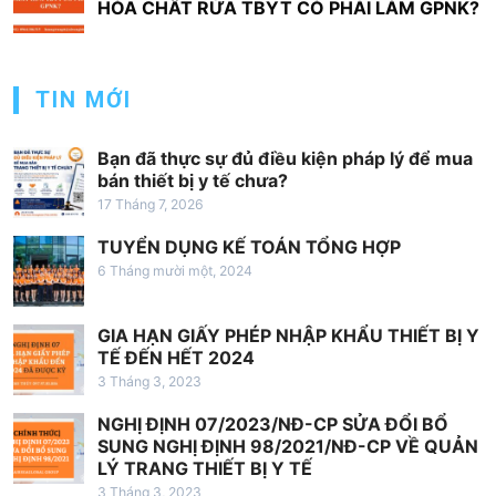
h
HÓA CHẤT RỬA TBYT CÓ PHẢI LÀM GPNK?
ư
ớ
TIN MỚI
n
g
Bạn đã thực sự đủ điều kiện pháp lý để mua
b
bán thiết bị y tế chưa?
à
17 Tháng 7, 2026
i
TUYỂN DỤNG KẾ TOÁN TỔNG HỢP
v
6 Tháng mười một, 2024
i
GIA HẠN GIẤY PHÉP NHẬP KHẨU THIẾT BỊ Y
ế
TẾ ĐẾN HẾT 2024
t
3 Tháng 3, 2023
NGHỊ ĐỊNH 07/2023/NĐ-CP SỬA ĐỔI BỔ
SUNG NGHỊ ĐỊNH 98/2021/NĐ-CP VỀ QUẢN
LÝ TRANG THIẾT BỊ Y TẾ
3 Tháng 3, 2023