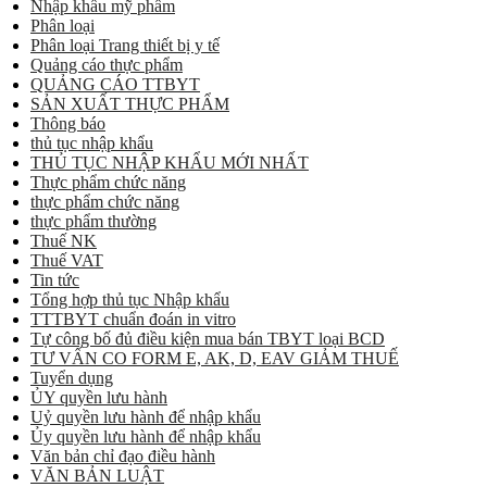
Nhập khẩu mỹ phẩm
Phân loại
Phân loại Trang thiết bị y tế
Quảng cáo thực phẩm
QUẢNG CÁO TTBYT
SẢN XUẤT THỰC PHẨM
Thông báo
thủ tục nhập khẩu
THỦ TỤC NHẬP KHẨU MỚI NHẤT
Thực phẩm chức năng
thực phẩm chức năng
thực phẩm thường
Thuế NK
Thuế VAT
Tin tức
Tổng hợp thủ tục Nhập khẩu
TTTBYT chuẩn đoán in vitro
Tự công bố đủ điều kiện mua bán TBYT loại BCD
TƯ VẤN CO FORM E, AK, D, EAV GIẢM THUẾ
Tuyển dụng
ỦY quyền lưu hành
Uỷ quyền lưu hành để nhập khẩu
Ủy quyền lưu hành để nhập khẩu
Văn bản chỉ đạo điều hành
VĂN BẢN LUẬT