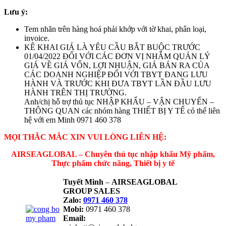
Lưu ý:
Tem nhãn trên hàng hoá phải khớp với tờ khai, phân loại,
invoice.
KÊ KHAI GIÁ LÀ YÊU CẦU BẮT BUỘC TRƯỚC
01/04/2022 ĐỐI VỚI CÁC ĐƠN VỊ NHẰM QUẢN LÝ
GIÁ VỀ GIÁ VỐN, LỢI NHUẬN, GIÁ BÁN RA CỦA
CÁC DOANH NGHIỆP ĐỐI VỚI TBYT ĐANG LƯU
HÀNH VÀ TRƯỚC KHI ĐƯA TBYT LẦN ĐẦU LƯU
HÀNH TRÊN THỊ TRƯỜNG.
Anh/chị hỗ trợ thủ tục NHẬP KHẨU – VẬN CHUYỂN –
THÔNG QUAN các nhóm hàng THIẾT BỊ Y TẾ có thể liên
hệ với em Minh 0971 460 378
MỌI THẮC MẮC XIN VUI LÒNG LIÊN HỆ:
AIRSEAGLOBAL – Chuyên thủ tục nhập khẩu Mỹ phẩm,
Thực phẩm chức năng, Thiết bị y tế
Tuyết Minh
–
AIRSEAGLOBAL
GROUP SALES
Zalo:
0971 460 378
Mobi:
0971 460 378
Email: