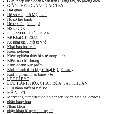
GIấy phép kinh doan khẩu trang, găng tay, đồ phòng dịch
GIẤY PHÉP QUẢNG CÁO TBYT
Hải quan
Hồ sơ công bố Mỹ phẩm
Hồ sơ lưu hành
Hỗ trợ công khai giá
HS CODE
ISO 22000 THỰC PHẨM
Kê Khai Giá 2022
Kê khai giá Thiết bị y tế
Khai báo hóa chất
Kiểm nghiệm
Kiểm nghiệm thiết bị y tế trong nước
Kiểm tra chất lượng
Kinh doanh Mỹ phẩm
Kinh doanh thiết bị y tế loại B,C,D cần gì
Kinh nghiệm nhập hàng y tế
LỆ PHÍ BYT
LƯU HÀNH HÓA CHẤT RỬA, SÁT KHUẨN
Lưu hành thiết bị y tế loại C, D
MÃ VTYT
Marketing authorization holder service of Medical devices
nhãn hàng hóa
Nhãn khoa
nhập khẩu hàng chính ngạch