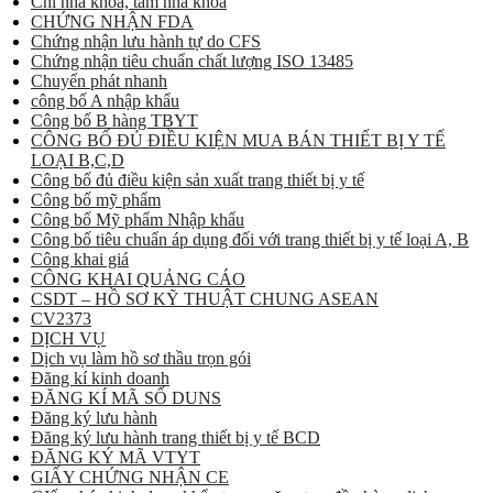
Chỉ nha khoa, tăm nha khoa
CHỨNG NHẬN FDA
Chứng nhận lưu hành tự do CFS
Chứng nhận tiêu chuẩn chất lượng ISO 13485
Chuyển phát nhanh
công bố A nhập khẩu
Công bố B hàng TBYT
CÔNG BỐ ĐỦ ĐIỀU KIỆN MUA BÁN THIẾT BỊ Y TẾ
LOẠI B,C,D
Công bố đủ điều kiện sản xuất trang thiết bị y tế
Công bố mỹ phẩm
Công bố Mỹ phẩm Nhập khẩu
Công bố tiêu chuẩn áp dụng đối với trang thiết bị y tế loại A, B
Công khai giá
CÔNG KHAI QUẢNG CÁO
CSDT – HỒ SƠ KỸ THUẬT CHUNG ASEAN
CV2373
DỊCH VỤ
Dịch vụ làm hồ sơ thầu trọn gói
Đăng kí kinh doanh
ĐĂNG KÍ MÃ SỐ DUNS
Đăng ký lưu hành
Đăng ký lưu hành trang thiết bị y tế BCD
ĐĂNG KÝ MÃ VTYT
GIẤY CHỨNG NHẬN CE