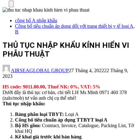
Menu
công bố A nhập khẩu
Công bố tiêu chuẩn áp dụng đối với trang thiết bị y tế loại A,
B
THỦ TỤC NHẬP KHẨU KÍNH HIỂN VI
PHẪU THUẬT
AIRSEAGLOBAL GROUP
27 Tháng 4, 2022
22 Tháng 9,
2023
HS code: 9011.80.00, Thuế NK: 0%, VAT: 5%
Dưới đây là thủ tục cơ bản, chi tiết LH Ms Minh 0971 460 378
(zalo/mob) tư vấn anh chị cụ thể nhé!
Thủ tục nhập khẩu:
Bảng phân loại TBYT:
Loại A
Công bố tiêu chuẩn áp dụng TTBYT loại A
Bộ HS gồm:
Contract, Invoice, Catalogue, Packing List, Tờ
khai HQ
Kê khai giá trước khi bán hàng