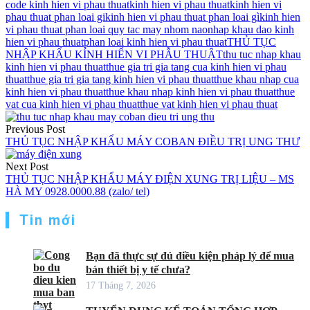
code kinh hien vi phau thuat
kinh hien vi phau thuat
kinh hien vi
phau thuat phan loai gi
kinh hien vi phau thuat phan loai gì
kinh hien
vi phau thuat phan loai quy tac may nhom nao
nhap khau dao kinh
hien vi phau thuat
phan loai kinh hien vi phau thuat
THỦ TỤC
NHẬP KHẨU KÍNH HIỂN VI PHẪU THUẬT
thu tuc nhap khau
kinh hien vi phau thuat
thue gia tri gia tang cua kinh hien vi phau
thuat
thue gia tri gia tang kinh hien vi phau thuat
thue khau nhap cua
kinh hien vi phau thuat
thue khau nhap kinh hien vi phau thuat
thue
vat cua kinh hien vi phau thuat
thue vat kinh hien vi phau thuat
Điều
Previous Post
hướng
THỦ TỤC NHẬP KHẨU MÁY COBAN ĐIỀU TRỊ UNG THƯ
bài
Next Post
viết
THỦ TỤC NHẬP KHẨU MÁY ĐIỆN XUNG TRỊ LIỆU – MS
HÀ MY 0928.0000.88 (zalo/ tel)
Tin mới
Bạn đã thực sự đủ điều kiện pháp lý để mua
bán thiết bị y tế chưa?
17 Tháng 7, 2026