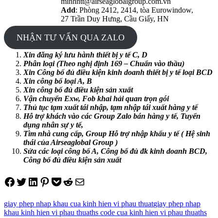
minhntt@airseaglobalgroup.com.vn
Add
: Phòng 2412, 2414, tòa Eurowindow,
27 Trần Duy Hưng, Cầu Giấy, HN
NHẬN TƯ VẤN QUA ZALO
Xin đăng ký lưu hành thiết bị y tế C, D
Phân loại (Theo nghị định 169 – Chuẩn vào thầu)
Xin Công bố đủ điều kiện kinh doanh thiết bị y tế loại BCD
Xin công bố loại A, B
Xin công bố đủ điều kiện sản xuất
Vận chuyển Exw, Fob khai hải quan trọn gói
Thủ tục tạm xuất tái nhập, tạm nhập tái xuất hàng y tế
Hỗ trợ khách vào các Group Zalo bán hàng y tế, Tuyển
dụng nhân sự y tế,
Tìm nhà cung cấp, Group Hỗ trợ nhập khẩu y tế ( Hệ sinh
thái của Airseaglobal Group )
Sửa các loại công bố A, Công bố đủ đk kinh doanh BCD,
Công bố đủ điều kiện sản xuất
Share on Facebook
Tweet on Twitter
Share on LinkedIn
Pin on Pinterest
Save to pocket
Share on Reddit
Share via Email
giay phep nhap khau cua kinh hien vi phau thuat
giay phep nhap
khau kinh hien vi phau thuat
hs code cua kinh hien vi phau thuat
hs