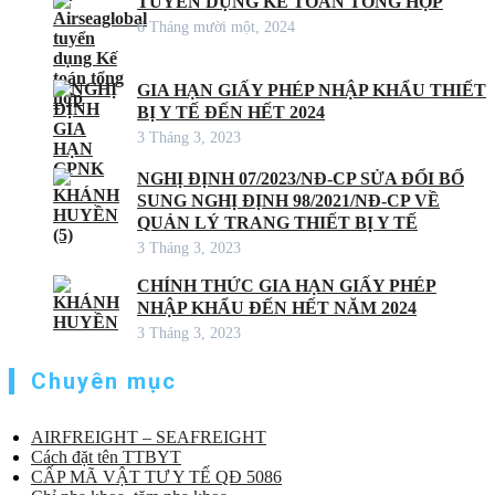
TUYỂN DỤNG KẾ TOÁN TỔNG HỢP
6 Tháng mười một, 2024
GIA HẠN GIẤY PHÉP NHẬP KHẨU THIẾT
BỊ Y TẾ ĐẾN HẾT 2024
3 Tháng 3, 2023
NGHỊ ĐỊNH 07/2023/NĐ-CP SỬA ĐỔI BỔ
SUNG NGHỊ ĐỊNH 98/2021/NĐ-CP VỀ
QUẢN LÝ TRANG THIẾT BỊ Y TẾ
3 Tháng 3, 2023
CHÍNH THỨC GIA HẠN GIẤY PHÉP
NHẬP KHẨU ĐẾN HẾT NĂM 2024
3 Tháng 3, 2023
Chuyên mục
AIRFREIGHT – SEAFREIGHT
Cách đặt tên TTBYT
CẤP MÃ VẬT TƯ Y TẾ QĐ 5086