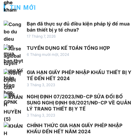
ớ
TIN MỚI
n
g
Bạn đã thực sự đủ điều kiện pháp lý để mua
b
bán thiết bị y tế chưa?
à
17 Tháng 7, 2026
i
TUYỂN DỤNG KẾ TOÁN TỔNG HỢP
v
6 Tháng mười một, 2024
i
GIA HẠN GIẤY PHÉP NHẬP KHẨU THIẾT BỊ Y
ế
TẾ ĐẾN HẾT 2024
t
3 Tháng 3, 2023
NGHỊ ĐỊNH 07/2023/NĐ-CP SỬA ĐỔI BỔ
SUNG NGHỊ ĐỊNH 98/2021/NĐ-CP VỀ QUẢN
LÝ TRANG THIẾT BỊ Y TẾ
3 Tháng 3, 2023
CHÍNH THỨC GIA HẠN GIẤY PHÉP NHẬP
KHẨU ĐẾN HẾT NĂM 2024