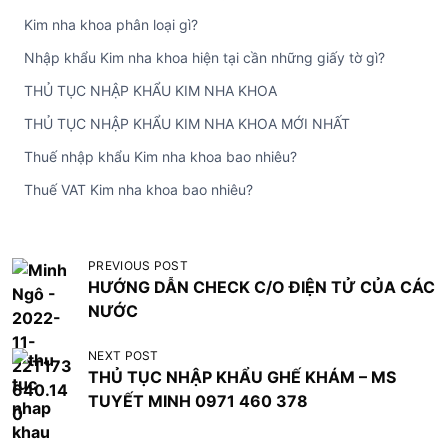
Kim nha khoa phân loại gì?
Nhập khẩu Kim nha khoa hiện tại cần những giấy tờ gì?
THỦ TỤC NHẬP KHẨU KIM NHA KHOA
THỦ TỤC NHẬP KHẨU KIM NHA KHOA MỚI NHẤT
Thuế nhập khẩu Kim nha khoa bao nhiêu?
Thuế VAT Kim nha khoa bao nhiêu?
Đ
PREVIOUS POST
HƯỚNG DẪN CHECK C/O ĐIỆN TỬ CỦA CÁC
i
NƯỚC
ề
u
NEXT POST
THỦ TỤC NHẬP KHẨU GHẾ KHÁM – MS
h
TUYẾT MINH 0971 460 378
ư