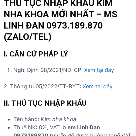
THỦ TỤC NHẬP KHẨU KIM
NHA KHOA MỚI NHẤT – MS
LINH ĐAN 0973.189.870
(ZALO/TEL)
I. CĂN CỨ PHÁP LÝ
Nghị Định 98/2021/NĐ-CP:
Xem tại đây
2. Thông tư 05/2022/TT-BYT:
Xem tại đây
II. THỦ TỤC NHẬP KHẨU
Tên hàng:
Kim nha khoa
Thuế NK: 0%, VAT ib
em
Linh Đan
0973189870
tư vấn để được hưởng thuế VAT