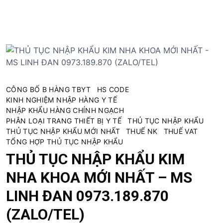
S
k
i
p
t
o
c
o
CÔNG BỐ B HÀNG TBYT
HS CODE
KINH NGHIỆM NHẬP HÀNG Y TẾ
n
NHẬP KHẨU HÀNG CHÍNH NGẠCH
t
PHÂN LOẠI TRANG THIẾT BỊ Y TẾ
THỦ TỤC NHẬP KHẨU
e
THỦ TỤC NHẬP KHẨU MỚI NHẤT
THUẾ NK
THUẾ VAT
n
TỔNG HỢP THỦ TỤC NHẬP KHẨU
t
THỦ TỤC NHẬP KHẨU KIM
NHA KHOA MỚI NHẤT – MS
LINH ĐAN 0973.189.870
(ZALO/TEL)