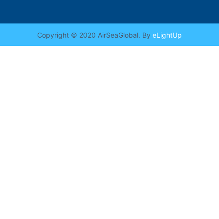
Copyright © 2020 AirSeaGlobal. By
eLightUp