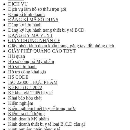
DỊCH VỤ
Dịch vụ làm hồ sơ thầu trọn gói
Đăng kí kinh doanh
ĐĂNG KÍ MÃ SỐ DUNS
Đăng ký lưu hành
Đăng ký lưu hành trang thiết bị y tế BCD
ĐĂNG KÝ MÃ VTYT
GIẤY CHỨNG NHẬN CE
GIấy phép kinh doan khẩu trang, găng tay, đồ phòng dịch
GIẤY PHÉP QUẢNG CÁO TBYT
Hải quan
Hồ sơ công bố Mỹ phẩm
Hồ sơ lưu hành
Hỗ trợ công khai giá
HS CODE
ISO 22000 THỰC PHẨM
Kê Khai Giá 2022
Kê khai giá Thiết bị y tế
Khai báo hóa chất
Kiểm nghiệm
Kiểm nghiệm thiết bị y tế trong nước
Kiểm tra chất lượng
Kinh doanh Mỹ phẩm
Kinh doanh thiết bị y tế loại B,C,D cần gì
Kinh nghiệm nhập hàng y tế