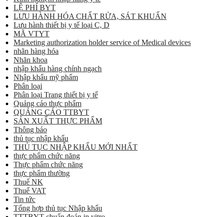
LỆ PHÍ BYT
LƯU HÀNH HÓA CHẤT RỬA, SÁT KHUẨN
Lưu hành thiết bị y tế loại C, D
MÃ VTYT
Marketing authorization holder service of Medical devices
nhãn hàng hóa
Nhãn khoa
nhập khẩu hàng chính ngạch
Nhập khẩu mỹ phẩm
Phân loại
Phân loại Trang thiết bị y tế
Quảng cáo thực phẩm
QUẢNG CÁO TTBYT
SẢN XUẤT THỰC PHẨM
Thông báo
thủ tục nhập khẩu
THỦ TỤC NHẬP KHẨU MỚI NHẤT
thực phẩm chức năng
Thực phẩm chức năng
thực phẩm thường
Thuế NK
Thuế VAT
Tin tức
Tổng hợp thủ tục Nhập khẩu
TTTBYT chuẩn đoán in vitro