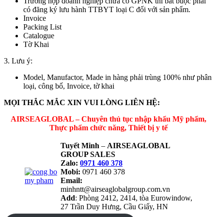
Trường hợp doanh nghiệp chưa có GPNK thì bắt buộc phải
có đăng ký lưu hành TTBYT loại C đối với sản phẩm.
Invoice
Packing List
Catalogue
Tờ Khai
3. Lưu ý:
Model, Manufactor, Made in hàng phải trùng 100% như phân
loại, công bố, Invoice, tờ khai
MỌI THẮC MẮC XIN VUI LÒNG LIÊN HỆ:
AIRSEAGLOBAL – Chuyên thủ tục nhập khẩu Mỹ phẩm,
Thực phẩm chức năng, Thiết bị y tế
Tuyết Minh
–
AIRSEAGLOBAL
GROUP SALES
Zalo:
0971 460 378
Mobi:
0971 460 378
Email:
minhntt@airseaglobalgroup.com.vn
Add
: Phòng 2412, 2414, tòa Eurowindow,
27 Trần Duy Hưng, Cầu Giấy, HN