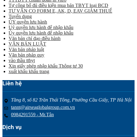
Tự công bố đủ điều kiện mua bán TBYT loại BCD
TƯ VẤN CO FORM E, AK, D, EAV GIẢM THUẾ
Tuyển dụng
ỦY quyền lưu hành
Uỷ quyền lưu hành để nhập khẩu
Ủy quyền lưu hành để nhập khẩu
Văn bản chỉ đạo điều hành
VĂN BẢN LUẬT
Văn bản pháp luật
Văn bản pháp quy
vào thầu ttbyt
Xin giấy phép nhập khẩu Thông tư 30
xuất khẩu khẩu trang
Liên hệ
Tầng 8, số 82 Trần Thái Tông, Phường Cầu Giấy, TP Hà Nội
tannt@airseaglobalgroup.com.vn
0984291559 - Mr.Tân
Dịch vụ