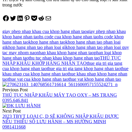
trong nước
Share on Facebook
Tweet on Twitter
Share on LinkedIn
Pin on Pinterest
Save to pocket
Share on Reddit
Share via Email
giay phep nhap khau cua khop hang nhan tao
giay phep nhap khau
khop hang nhan tao
hs code cua khop hang nhan tao
hs code khop
hang nhan tao
khop hang nhan tao
khop hang nhan tao phan loai
gi
khop hang nhan tao phan loai gì
khop hang nhan tao phan loai quy
tac may nhom nao
nhap khau khop hang nhan tao
phan loai khop
hang nhan tao
thu tuc nhap khau khop hang nhan tao
THỦ TỤC
NHẬP KHẨU KHỚP HÁNG NHÂN TẠO
thue gia tri gia tang
cua khop hang nhan tao
thue gia tri gia tang khop hang nhan tao
thue
khau nhap cua khop hang nhan tao
thue khau nhap khop hang nhan
tao
thue vat cua khop hang nhan tao
thue vat khop hang nhan tao
Điều
Previous Post
hướng
THỦ TỤC NHẬP KHẨU MÁY TẠO OXY – MS TRANG
0395.646.841
bài
viết
Next Post
2023 TBYT LOẠI C, D SẼ KHÔNG NHẬP KHẨU ĐƯỢC
NẾU THIẾU SỐ LƯU HÀNH – MS HƯỜNG MINH
0981411668