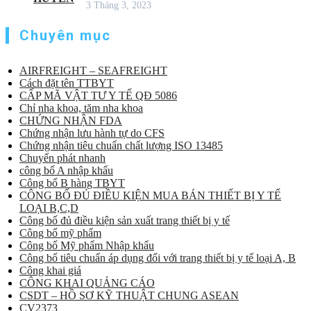
3 Tháng 3, 2023
Chuyên mục
AIRFREIGHT – SEAFREIGHT
Cách đặt tên TTBYT
CẤP MÃ VẬT TƯ Y TẾ QĐ 5086
Chỉ nha khoa, tăm nha khoa
CHỨNG NHẬN FDA
Chứng nhận lưu hành tự do CFS
Chứng nhận tiêu chuẩn chất lượng ISO 13485
Chuyển phát nhanh
công bố A nhập khẩu
Công bố B hàng TBYT
CÔNG BỐ ĐỦ ĐIỀU KIỆN MUA BÁN THIẾT BỊ Y TẾ
LOẠI B,C,D
Công bố đủ điều kiện sản xuất trang thiết bị y tế
Công bố mỹ phẩm
Công bố Mỹ phẩm Nhập khẩu
Công bố tiêu chuẩn áp dụng đối với trang thiết bị y tế loại A, B
Công khai giá
CÔNG KHAI QUẢNG CÁO
CSDT – HỒ SƠ KỸ THUẬT CHUNG ASEAN
CV2373