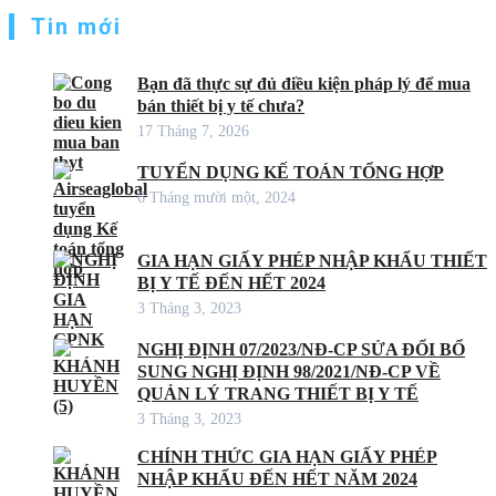
Tin mới
Bạn đã thực sự đủ điều kiện pháp lý để mua
bán thiết bị y tế chưa?
17 Tháng 7, 2026
TUYỂN DỤNG KẾ TOÁN TỔNG HỢP
6 Tháng mười một, 2024
GIA HẠN GIẤY PHÉP NHẬP KHẨU THIẾT
BỊ Y TẾ ĐẾN HẾT 2024
3 Tháng 3, 2023
NGHỊ ĐỊNH 07/2023/NĐ-CP SỬA ĐỔI BỔ
SUNG NGHỊ ĐỊNH 98/2021/NĐ-CP VỀ
QUẢN LÝ TRANG THIẾT BỊ Y TẾ
3 Tháng 3, 2023
CHÍNH THỨC GIA HẠN GIẤY PHÉP
NHẬP KHẨU ĐẾN HẾT NĂM 2024