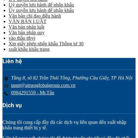
Uỷ quyền lưu hành để nhập khẩu
Ủy quyền lưu hành để nhập khẩu
Văn bản chỉ đạo điều hành
VĂN BẢN LUẬT
Văn bản pháp luật
Văn bản pháp quy
vào thầu ttbyt
Xin giấy phép nhập khẩu Thông tư 30
xuất khẩu khẩu trang
Liên hệ
Tầng 8, số 82 Trần Thái Tông, Phường Cầu Giấy, TP Hà Nội
tannt@airseaglobalgroup.com.vn
0984291559 - Mr.Tân
Dịch vụ
Chúng tôi cung cấp đầy đủ các dịch vụ liên quan đến xuất nhập
khẩu trang thiết bị y tế.