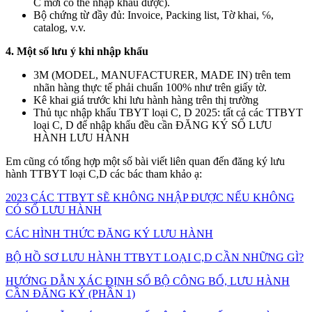
C mới có thể nhập khẩu được).
Bộ chứng từ đầy đủ: Invoice, Packing list, Tờ khai, ℅,
catalog, v.v.
4. Một số lưu ý khi nhập khẩu
3M (MODEL, MANUFACTURER, MADE IN) trên tem
nhãn hàng thực tế phải chuẩn 100% như trên giấy tờ.
Kê khai giá trước khi lưu hành hàng trên thị trường
Thủ tục nhập khẩu TBYT loại C, D 2025: tất cả các TTBYT
loại C, D để nhập khẩu đều cần ĐĂNG KÝ SỐ LƯU
HÀNH LƯU HÀNH
Em cũng có tổng hợp một số bài viết liên quan đến đăng ký lưu
hành TTBYT loại C,D các bác tham khảo ạ:
2023 CÁC TTBYT SẼ KHÔNG NHẬP ĐƯỢC NẾU KHÔNG
CÓ SỐ LƯU HÀNH
CÁC HÌNH THỨC ĐĂNG KÝ LƯU HÀNH
BỘ HỒ SƠ LƯU HÀNH TTBYT LOẠI C,D CẦN NHỮNG GÌ?
HƯỚNG DẪN XÁC ĐỊNH SỐ BỘ CÔNG BỐ, LƯU HÀNH
CẦN ĐĂNG KÝ (PHẦN 1)