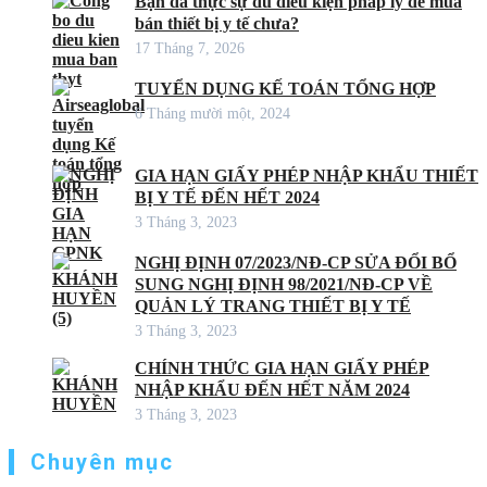
Bạn đã thực sự đủ điều kiện pháp lý để mua
bán thiết bị y tế chưa?
17 Tháng 7, 2026
TUYỂN DỤNG KẾ TOÁN TỔNG HỢP
6 Tháng mười một, 2024
GIA HẠN GIẤY PHÉP NHẬP KHẨU THIẾT
BỊ Y TẾ ĐẾN HẾT 2024
3 Tháng 3, 2023
NGHỊ ĐỊNH 07/2023/NĐ-CP SỬA ĐỔI BỔ
SUNG NGHỊ ĐỊNH 98/2021/NĐ-CP VỀ
QUẢN LÝ TRANG THIẾT BỊ Y TẾ
3 Tháng 3, 2023
CHÍNH THỨC GIA HẠN GIẤY PHÉP
NHẬP KHẨU ĐẾN HẾT NĂM 2024
3 Tháng 3, 2023
Chuyên mục