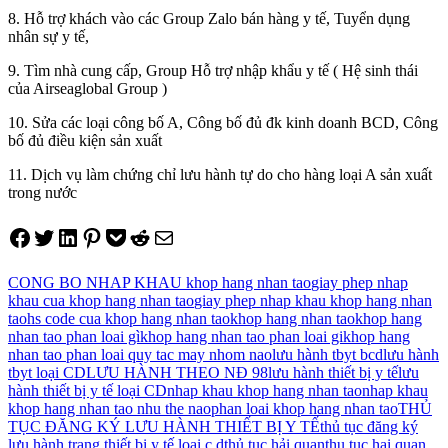
8. Hỗ trợ khách vào các Group Zalo bán hàng y tế, Tuyển dụng
nhân sự y tế,
9. Tìm nhà cung cấp, Group Hỗ trợ nhập khẩu y tế ( Hệ sinh thái
của Airseaglobal Group )
10. Sửa các loại công bố A, Công bố đủ đk kinh doanh BCD, Công
bố đủ điều kiện sản xuất
11. Dịch vụ làm chứng chỉ lưu hành tự do cho hàng loại A sản xuất
trong nước
Share on Facebook
Tweet on Twitter
Share on LinkedIn
Pin on Pinterest
Save to pocket
Share on Reddit
Share via Email
CONG BO NHAP KHAU khop hang nhan tao
giay phep nhap
khau cua khop hang nhan tao
giay phep nhap khau khop hang nhan
tao
hs code cua khop hang nhan tao
khop hang nhan tao
khop hang
nhan tao phan loai gì
khop hang nhan tao phan loai gi
khop hang
nhan tao phan loai quy tac may nhom nao
lưu hành tbyt bcd
lưu hành
tbyt loại CD
LƯU HÀNH THEO NĐ 98
lưu hành thiết bị y tế
lưu
hành thiết bị y tế loại CD
nhap khau khop hang nhan tao
nhap khau
khop hang nhan tao nhu the nao
phan loai khop hang nhan tao
THỦ
TỤC ĐĂNG KÝ LƯU HÀNH THIẾT BỊ Y TẾ
thủ tục đăng ký
lưu hành trang thiết bị y tế loại c d
thủ tục hải quan
thu tuc hai quan