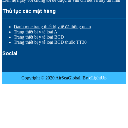
Liên hệ ngay với chúng tôi để được tư vấn chi tiết và đầy đủ nhất
Thủ tục các mặt hàng
Danh mục trang thiết bị y tế đã thông quan
Trang thiết bị y tế loại A
Trang thiết bị y tế loại BCD
Trang thiết bị y tế loại BCD thuộc TT30
Social
Copyright © 2020 AirSeaGlobal. By
eLightUp