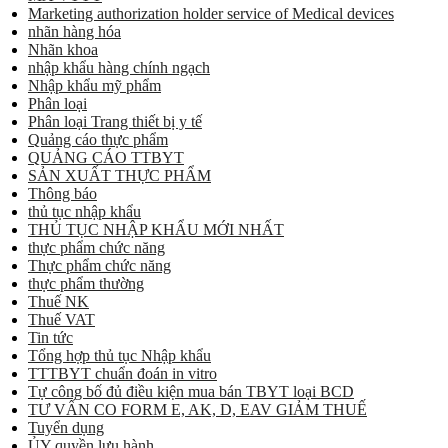
Marketing authorization holder service of Medical devices
nhãn hàng hóa
Nhãn khoa
nhập khẩu hàng chính ngạch
Nhập khẩu mỹ phẩm
Phân loại
Phân loại Trang thiết bị y tế
Quảng cáo thực phẩm
QUẢNG CÁO TTBYT
SẢN XUẤT THỰC PHẨM
Thông báo
thủ tục nhập khẩu
THỦ TỤC NHẬP KHẨU MỚI NHẤT
thực phẩm chức năng
Thực phẩm chức năng
thực phẩm thường
Thuế NK
Thuế VAT
Tin tức
Tổng hợp thủ tục Nhập khẩu
TTTBYT chuẩn đoán in vitro
Tự công bố đủ điều kiện mua bán TBYT loại BCD
TƯ VẤN CO FORM E, AK, D, EAV GIẢM THUẾ
Tuyển dụng
ỦY quyền lưu hành