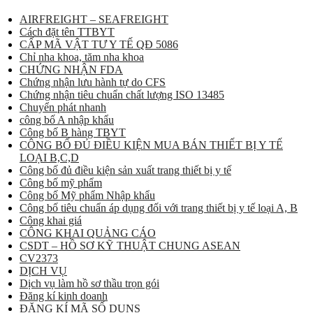
AIRFREIGHT – SEAFREIGHT
Cách đặt tên TTBYT
CẤP MÃ VẬT TƯ Y TẾ QĐ 5086
Chỉ nha khoa, tăm nha khoa
CHỨNG NHẬN FDA
Chứng nhận lưu hành tự do CFS
Chứng nhận tiêu chuẩn chất lượng ISO 13485
Chuyển phát nhanh
công bố A nhập khẩu
Công bố B hàng TBYT
CÔNG BỐ ĐỦ ĐIỀU KIỆN MUA BÁN THIẾT BỊ Y TẾ
LOẠI B,C,D
Công bố đủ điều kiện sản xuất trang thiết bị y tế
Công bố mỹ phẩm
Công bố Mỹ phẩm Nhập khẩu
Công bố tiêu chuẩn áp dụng đối với trang thiết bị y tế loại A, B
Công khai giá
CÔNG KHAI QUẢNG CÁO
CSDT – HỒ SƠ KỸ THUẬT CHUNG ASEAN
CV2373
DỊCH VỤ
Dịch vụ làm hồ sơ thầu trọn gói
Đăng kí kinh doanh
ĐĂNG KÍ MÃ SỐ DUNS