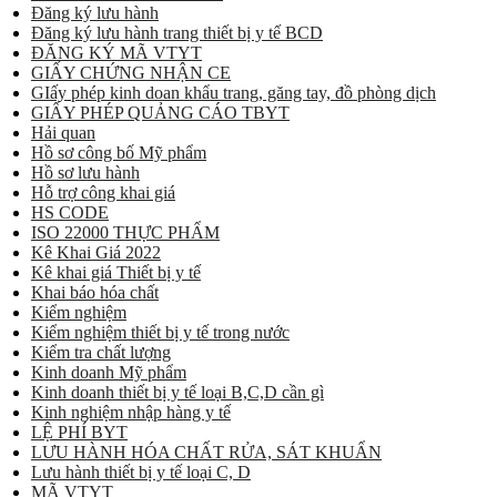
Đăng ký lưu hành
Đăng ký lưu hành trang thiết bị y tế BCD
ĐĂNG KÝ MÃ VTYT
GIẤY CHỨNG NHẬN CE
GIấy phép kinh doan khẩu trang, găng tay, đồ phòng dịch
GIẤY PHÉP QUẢNG CÁO TBYT
Hải quan
Hồ sơ công bố Mỹ phẩm
Hồ sơ lưu hành
Hỗ trợ công khai giá
HS CODE
ISO 22000 THỰC PHẨM
Kê Khai Giá 2022
Kê khai giá Thiết bị y tế
Khai báo hóa chất
Kiểm nghiệm
Kiểm nghiệm thiết bị y tế trong nước
Kiểm tra chất lượng
Kinh doanh Mỹ phẩm
Kinh doanh thiết bị y tế loại B,C,D cần gì
Kinh nghiệm nhập hàng y tế
LỆ PHÍ BYT
LƯU HÀNH HÓA CHẤT RỬA, SÁT KHUẨN
Lưu hành thiết bị y tế loại C, D
MÃ VTYT