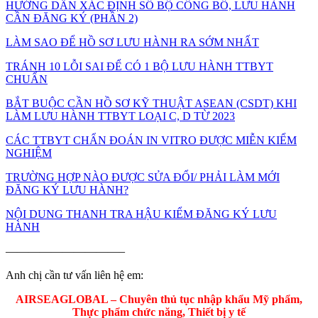
HƯỚNG DẪN XÁC ĐỊNH SỐ BỘ CÔNG BỐ, LƯU HÀNH
CẦN ĐĂNG KÝ (PHẦN 2)
LÀM SAO ĐỂ HỒ SƠ LƯU HÀNH RA SỚM NHẤT
TRÁNH 10 LỖI SAI ĐỂ CÓ 1 BỘ LƯU HÀNH TTBYT
CHUẨN
BẮT BUỘC CẦN HỒ SƠ KỸ THUẬT ASEAN (CSDT) KHI
LÀM LƯU HÀNH TTBYT LOẠI C, D TỪ 2023
CÁC TTBYT CHẨN ĐOÁN IN VITRO ĐƯỢC MIỄN KIỂM
NGHIỆM
TRƯỜNG HỢP NÀO ĐƯỢC SỬA ĐỔI/ PHẢI LÀM MỚI
ĐĂNG KÝ LƯU HÀNH?
NỘI DUNG THANH TRA HẬU KIỂM ĐĂNG KÝ LƯU
HÀNH
——————————–
Anh chị cần tư vấn liên hệ em:
AIRSEAGLOBAL – Chuyên thủ tục nhập khẩu Mỹ phẩm,
Thực phẩm chức năng, Thiết bị y tế