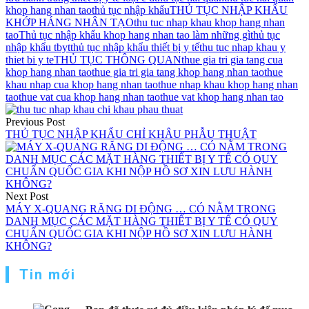
khop hang nhan tao
thủ tục nhập khẩu
THỦ TỤC NHẬP KHẨU
KHỚP HÁNG NHÂN TẠO
thu tuc nhap khau khop hang nhan
tao
Thủ tục nhập khẩu khop hang nhan tao làm những gì
thủ tục
nhập khẩu tbyt
thủ tục nhập khẩu thiết bị y tế
thu tuc nhap khau y
thiet bi y te
THỦ TỤC THÔNG QUAN
thue gia tri gia tang cua
khop hang nhan tao
thue gia tri gia tang khop hang nhan tao
thue
khau nhap cua khop hang nhan tao
thue nhap khau khop hang nhan
tao
thue vat cua khop hang nhan tao
thue vat khop hang nhan tao
Điều
Previous Post
hướng
THỦ TỤC NHẬP KHẨU CHỈ KHÂU PHẪU THUẬT
bài
viết
Next Post
MÁY X-QUANG RĂNG DI ĐỘNG … CÓ NẰM TRONG
DANH MỤC CÁC MẶT HÀNG THIẾT BỊ Y TẾ CÓ QUY
CHUẨN QUỐC GIA KHI NỘP HỒ SƠ XIN LƯU HÀNH
KHÔNG?
Tin mới