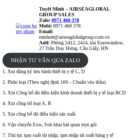
Tuyết Minh
–
AIRSEAGLOBAL
GROUP SALES
Zalo:
0971 460 378
Mobi:
0971 460 378
Email:
minhntt@airseaglobalgroup.com.vn
Add
: Phòng 2412, 2414, tòa Eurowindow,
27 Trần Duy Hưng, Cầu Giấy, HN
NHẬN TƯ VẤN QUA ZALO
1. Xin đăng ký lưu hành thiết bị y tế C, D
2. Phân loại (Theo nghị định 169 – Chuẩn vào thầu)
3. Xin Công bố đủ điều kiện kinh doanh thiết bị y tế loại BCD
4. Xin công bố loại A, B
5. Xin công bố đủ điều kiện sản xuất
6. Vận chuyển Exw, Fob khai hải quan trọn gói
7. Thủ tục tạm xuất tái nhập, tạm nhập tái xuất hàng y tế