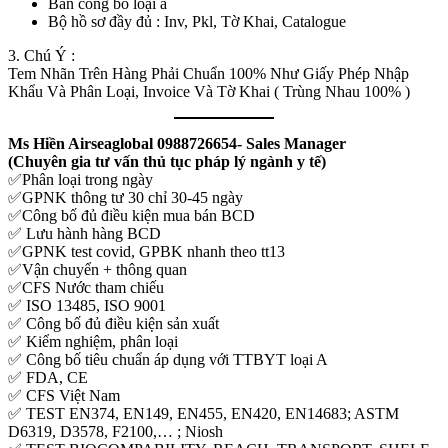
Bản công bố loại a
Bộ hồ sơ đầy đủ : Inv, Pkl, Tờ Khai, Catalogue
3. Chú Ý :
Tem Nhãn Trên Hàng Phải Chuẩn 100% Như Giấy Phép Nhập
Khẩu Và Phân Loại, Invoice Và Tờ Khai ( Trùng Nhau 100% )
Ms Hiền Airseaglobal 0988726654- Sales Manager
(Chuyên gia tư vấn thủ tục pháp lý ngành y tế)
✅Phân loại trong ngày
✅GPNK thông tư 30 chỉ 30-45 ngày
✅Công bố đủ điều kiện mua bán BCD
✅ Lưu hành hàng BCD
✅GPNK test covid, GPBK nhanh theo tt13
✅Vận chuyển + thông quan
✅CFS Nước tham chiếu
✅ ISO 13485, ISO 9001
✅ Công bố đủ điều kiện sản xuất
✅ Kiểm nghiệm, phân loại
✅ Công bố tiêu chuẩn áp dụng với TTBYT loại A
✅ FDA, CE
✅ CFS Việt Nam
✅ TEST EN374, EN149, EN455, EN420, EN14683; ASTM
D6319, D3578, F2100,… ; Niosh