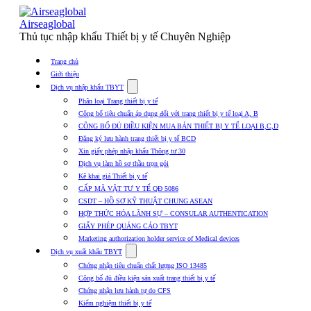
Skip
to
Airseaglobal
content
Thủ tục nhập khẩu Thiết bị y tế Chuyên Nghiệp
Trang chủ
Giới thiệu
Show
Dịch vụ nhập khẩu TBYT
submenu
Phân loại Trang thiết bị y tế
for
Công bố tiêu chuẩn áp dụng đối với trang thiết bị y tế loại A, B
Dịch
CÔNG BỐ ĐỦ ĐIỀU KIỆN MUA BÁN THIẾT BỊ Y TẾ LOẠI B,C,D
vụ
nhập
Đăng ký lưu hành trang thiết bị y tế BCD
khẩu
Xin giấy phép nhập khẩu Thông tư 30
TBYT
Dịch vụ làm hồ sơ thầu trọn gói
Kê khai giá Thiết bị y tế
CẤP MÃ VẬT TƯ Y TẾ QĐ 5086
CSDT – HỒ SƠ KỸ THUẬT CHUNG ASEAN
HỢP THỨC HÓA LÃNH SỰ – CONSULAR AUTHENTICATION
GIẤY PHÉP QUẢNG CÁO TBYT
Marketing authorization holder service of Medical devices
Show
Dịch vụ xuất khẩu TBYT
submenu
Chứng nhận tiêu chuẩn chất lượng ISO 13485
for
Công bố đủ điều kiện sản xuất trang thiết bị y tế
Dịch
Chứng nhận lưu hành tự do CFS
vụ
xuất
Kiểm nghiệm thiết bị y tế