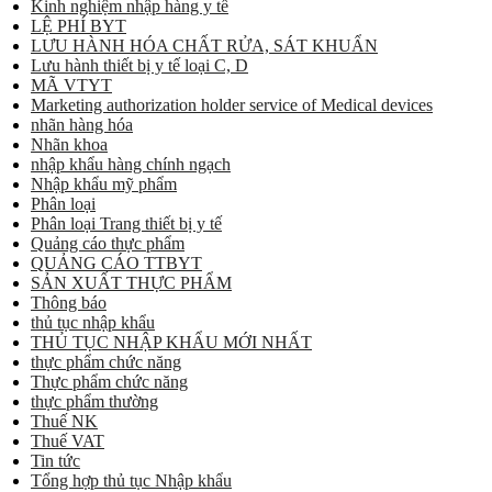
Kinh nghiệm nhập hàng y tế
LỆ PHÍ BYT
LƯU HÀNH HÓA CHẤT RỬA, SÁT KHUẨN
Lưu hành thiết bị y tế loại C, D
MÃ VTYT
Marketing authorization holder service of Medical devices
nhãn hàng hóa
Nhãn khoa
nhập khẩu hàng chính ngạch
Nhập khẩu mỹ phẩm
Phân loại
Phân loại Trang thiết bị y tế
Quảng cáo thực phẩm
QUẢNG CÁO TTBYT
SẢN XUẤT THỰC PHẨM
Thông báo
thủ tục nhập khẩu
THỦ TỤC NHẬP KHẨU MỚI NHẤT
thực phẩm chức năng
Thực phẩm chức năng
thực phẩm thường
Thuế NK
Thuế VAT
Tin tức
Tổng hợp thủ tục Nhập khẩu