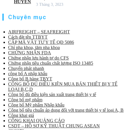
3 Tháng 3, 2023
Chuyên mục
AIRFREIGHT – SEAFREIGHT
Cách đặt tên TTBYT
CẤP MÃ VẬT TƯ Y TẾ QĐ 5086
Chỉ nha khoa, tăm nha khoa
CHỨNG NHẬN FDA
Chứng nhận lưu hành tự do CFS
Chứng nhận tiêu chuẩn chất lượng ISO 13485
Chuyển phát nhanh
công bố A nhập khẩu
Công bố B hàng TBYT
CÔNG BỐ ĐỦ ĐIỀU KIỆN MUA BÁN THIẾT BỊ Y TẾ
LOẠI B,C,D
Công bố đủ điều kiện sản xuất trang thiết bị y tế
Công bố mỹ phẩm
Công bố Mỹ phẩm Nhập khẩu
Công bố tiêu chuẩn áp dụng đối với trang thiết bị y tế loại A, B
Công khai giá
CÔNG KHAI QUẢNG CÁO
CSDT – HỒ SƠ KỸ THUẬT CHUNG ASEAN