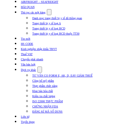
khẩu
AIRFREIGHT – SEAFREIGHT
TBYT
HẢI QUAN
Show
Thủ tục các mặt hàng
submenu
Danh mục trang thiết bị y tế đã thông quan
for
Trang thiết bị y tế loại A
Thủ
Trang thiết bị y tế loại BCD
tục
các
Trang thiết bị y tế loại BCD thuộc TT30
mặt
Tin mới
hàng
HS CODE
Kinh nghiệm nhập khẩu TBYT
Thuế VAT
Chuyển phát nhanh
Văn bản luật
Show
Dịch vụ khác
submenu
TƯ VẤN CO FORM E, AK, D, EAV GIẢM THUẾ
for
Công bố mỹ phẩm
Dịch
Thực phẩm chức năng
vụ
khác
Khai báo hóa chất
Kiểm tra chất lượng
ISO 22000 THỰC PHẨM
CHỨNG NHẬN FDA
ĐĂNG KÍ MÃ SỐ DUNS
Liên hệ
Tuyển dụng