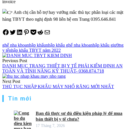
invoice
Anh chị cần hỗ trợ hay vướng mắc thủ tục phân loại các mặt
hàng TBYT theo nghị định 98 liên hệ em Trang 0395.646.841
Share on Facebook
Tweet on Twitter
Share on LinkedIn
Pin on Pinterest
Save to pocket
Share on Reddit
Share via Email
ghế nha khoa
nhập khẩu
nhập khẩu ghế nha khoa
nhập khẩu giường
y tế
nhập khẩu TBYT năm 2022
Điều
Previous Post
hướng
DANH MỤC TRANG THIẾT BỊ Y TẾ PHẢI KIỂM ĐỊNH AN
TOÀN VÀ TÍNH NĂNG KỸ THUẬT- 0368.874.718
bài
viết
Next Post
THỦ TỤC NHẬP KHẨU MÁY NHỔ RĂNG MỚI NHẤT
Tin mới
Bạn đã thực sự đủ điều kiện pháp lý để mua
bán thiết bị y tế chưa?
17 Tháng 7, 2026