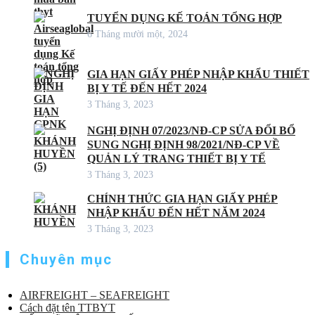
TUYỂN DỤNG KẾ TOÁN TỔNG HỢP
6 Tháng mười một, 2024
GIA HẠN GIẤY PHÉP NHẬP KHẨU THIẾT
BỊ Y TẾ ĐẾN HẾT 2024
3 Tháng 3, 2023
NGHỊ ĐỊNH 07/2023/NĐ-CP SỬA ĐỔI BỔ
SUNG NGHỊ ĐỊNH 98/2021/NĐ-CP VỀ
QUẢN LÝ TRANG THIẾT BỊ Y TẾ
3 Tháng 3, 2023
CHÍNH THỨC GIA HẠN GIẤY PHÉP
NHẬP KHẨU ĐẾN HẾT NĂM 2024
3 Tháng 3, 2023
Chuyên mục
AIRFREIGHT – SEAFREIGHT
Cách đặt tên TTBYT