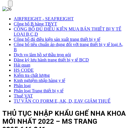
Menu
AIRFREIGHT - SEAFREIGHT
Công bố B hàng TBYT
CÔNG BỐ ĐỦ ĐIỀU KIỆN MUA BÁN THIẾT BỊ Y TẾ
LOẠI B,C,D
Công bố đủ điều kiện sản xuất trang thiết bị y tế
Công bố tiêu chuẩn áp dụng đối với trang thiết bị y tế loại A,
B
Dịch vụ làm hồ sơ thầu trọn gói
Đăng ký lưu hành trang thiết bị y tế BCD
Hải quan
HS CODE
Kiểm tra chất lượng
Kinh nghiệm nhập hàng y tế
Phân loại
Phân loại Trang thiết bị y tế
Thuế VAT
TƯ VẤN CO FORM E, AK, D, EAV GIẢM THUẾ
THỦ TỤC NHẬP KHẨU GHẾ NHA KHOA
MỚI NHẤT 2022 – MS TRANG