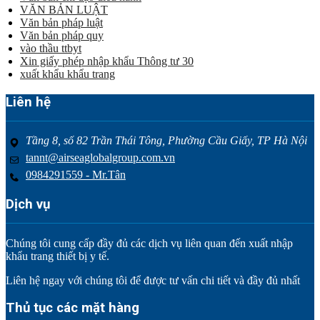
VĂN BẢN LUẬT
Văn bản pháp luật
Văn bản pháp quy
vào thầu ttbyt
Xin giấy phép nhập khẩu Thông tư 30
xuất khẩu khẩu trang
Liên hệ
Tầng 8, số 82 Trần Thái Tông, Phường Cầu Giấy, TP Hà Nội
tannt@airseaglobalgroup.com.vn
0984291559 - Mr.Tân
Dịch vụ
Chúng tôi cung cấp đầy đủ các dịch vụ liên quan đến xuất nhập
khẩu trang thiết bị y tế.
Liên hệ ngay với chúng tôi để được tư vấn chi tiết và đầy đủ nhất
Thủ tục các mặt hàng