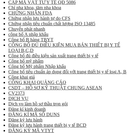
CẤP MÃ VẬT TƯ Y TẾ QĐ 5086
Chỉ nha khoa, tăm nha khoa
CHỨNG NHẬN FDA
Chứng nhận lưu hành tự do CFS
Chứng nhận tiêu chuẩn chất lượng ISO 13485
Chuyển phát nhanh
công bố A nhập khẩu
Công bố B hàng TBYT
CÔNG BỐ ĐỦ ĐIỀU KIỆN MUA BÁN THIẾT BỊ Y TẾ
LOẠI B,C,D
Công bố đủ điều kiện sản xuất trang thiết bị y tế
Công bố mỹ phẩm
Công bố Mỹ phẩm Nhập khẩu
Công bố tiêu chuẩn áp dụng đối với trang thiết bị y tế loại A, B
Công khai giá
CÔNG KHAI QUẢNG CÁO
CSDT – HỒ SƠ KỸ THUẬT CHUNG ASEAN
CV2373
DỊCH VỤ
Dịch vụ làm hồ sơ thầu trọn gói
Đăng kí kinh doanh
ĐĂNG KÍ MÃ SỐ DUNS
Đăng ký lưu hành
Đăng ký lưu hành trang thiết bị y tế BCD
ĐĂNG KÝ MÃ VTYT