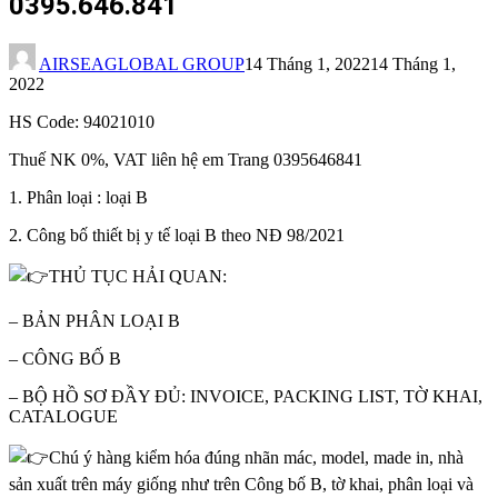
0395.646.841
AIRSEAGLOBAL GROUP
14 Tháng 1, 2022
14 Tháng 1,
2022
HS Code: 94021010
Thuế NK 0%, VAT liên hệ em Trang 0395646841
1. Phân loại : loại B
2. Công bố thiết bị y tế loại B theo NĐ 98/2021
THỦ TỤC HẢI QUAN:
– BẢN PHÂN LOẠI B
– CÔNG BỐ B
– BỘ HỒ SƠ ĐẦY ĐỦ: INVOICE, PACKING LIST, TỜ KHAI,
CATALOGUE
Chú ý hàng kiểm hóa đúng nhãn mác, model, made in, nhà
sản xuất trên máy giống như trên Công bố B, tờ khai, phân loại và