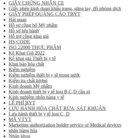
GIẤY CHỨNG NHẬN CE
GIấy phép kinh doan khẩu trang, găng tay, đồ phòng dịch
GIẤY PHÉP QUẢNG CÁO TBYT
Hải quan
Hồ sơ công bố Mỹ phẩm
Hồ sơ lưu hành
Hỗ trợ công khai giá
HS CODE
ISO 22000 THỰC PHẨM
Kê Khai Giá 2022
Kê khai giá Thiết bị y tế
Khai báo hóa chất
Kiểm nghiệm
Kiểm nghiệm thiết bị y tế trong nước
Kiểm tra chất lượng
Kinh doanh Mỹ phẩm
Kinh doanh thiết bị y tế loại B,C,D cần gì
Kinh nghiệm nhập hàng y tế
LỆ PHÍ BYT
LƯU HÀNH HÓA CHẤT RỬA, SÁT KHUẨN
Lưu hành thiết bị y tế loại C, D
MÃ VTYT
Marketing authorization holder service of Medical devices
nhãn hàng hóa
Nhãn khoa