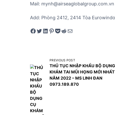
Mail: mynh@airseaglobalgroup.com.vn
Add: Phòng 2412, 2414 Tòa Eurowindow
Share on Facebook
Tweet on Twitter
Share on LinkedIn
Pin on Pinterest
Save to pocket
Share on Reddit
Share via Email
Đ
PREVIOUS POST
THỦ TỤC NHẬP KHẨU BỘ DỤNG
i
KHÁM TAI MŨI HỌNG MỚI NHẤT
ề
NĂM 2022 – MS LINH ĐAN
u
0973.189.870
h
ư
ớ