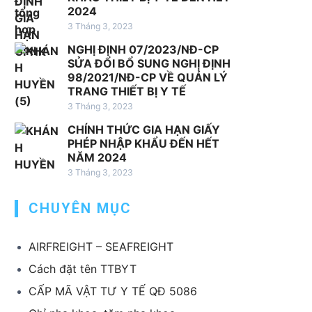
D
2024
v
v
ị
3 Tháng 3, 2023
ụ
ụ
c
n
x
NGHỊ ĐỊNH 07/2023/NĐ-CP
h
h
u
SỬA ĐỔI BỔ SUNG NGHỊ ĐỊNH
v
98/2021/NĐ-CP VỀ QUẢN LÝ
ậ
ấ
TRANG THIẾT BỊ Y TẾ
ụ
p
t
3 Tháng 3, 2023
k
k
k
h
h
h
CHÍNH THỨC GIA HẠN GIẤY
á
PHÉP NHẬP KHẨU ĐẾN HẾT
ẩ
ẩ
NĂM 2024
c
u
u
3 Tháng 3, 2023
T
T
B
B
CHUYÊN MỤC
Y
Y
T
T
AIRFREIGHT – SEAFREIGHT
Cách đặt tên TTBYT
CẤP MÃ VẬT TƯ Y TẾ QĐ 5086