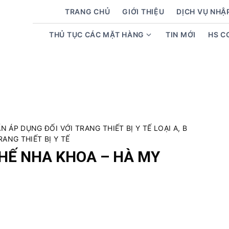
TRANG CHỦ
GIỚI THIỆU
DỊCH VỤ NHẬ
THỦ TỤC CÁC MẶT HÀNG
TIN MỚI
HS C
S
h
o
w
s
u
b
m
 ÁP DỤNG ĐỐI VỚI TRANG THIẾT BỊ Y TẾ LOẠI A, B
e
RANG THIẾT BỊ Y TẾ
n
HẾ NHA KHOA – HÀ MY
u
f
o
r
T
h