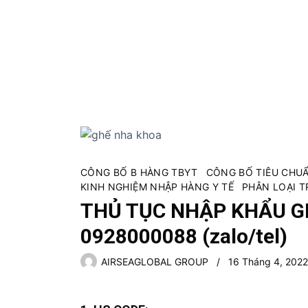
S
k
i
p
t
o
c
o
n
t
e
CÔNG BỐ B HÀNG TBYT
CÔNG BỐ TIÊU CHUẨN
KINH NGHIỆM NHẬP HÀNG Y TẾ
PHÂN LOẠI T
n
t
THỦ TỤC NHẬP KHẨU G
0928000088 (zalo/tel)
AIRSEAGLOBAL GROUP
16 Tháng 4, 2022