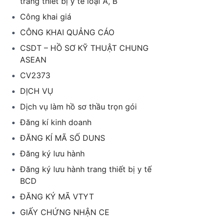
trang thiết bị y tế loại A, B
Công khai giá
CÔNG KHAI QUẢNG CÁO
CSDT – HỒ SƠ KỸ THUẬT CHUNG
ASEAN
CV2373
DỊCH VỤ
Dịch vụ làm hồ sơ thầu trọn gói
Đăng kí kinh doanh
ĐĂNG KÍ MÃ SỐ DUNS
Đăng ký lưu hành
Đăng ký lưu hành trang thiết bị y tế
BCD
ĐĂNG KÝ MÃ VTYT
GIẤY CHỨNG NHẬN CE