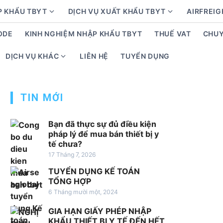
P KHẨU TBYT
DỊCH VỤ XUẤT KHẨU TBYT
AIRFREIG
S
S
h
h
ODE
KINH NGHIỆM NHẬP KHẨU TBYT
THUẾ VAT
CHUY
o
o
w
w
DỊCH VỤ KHÁC
LIÊN HỆ
TUYỂN DỤNG
S
s
s
h
u
u
o
b
b
TIN MỚI
w
m
m
s
e
e
u
Bạn đã thực sự đủ điều kiện
n
n
b
pháp lý để mua bán thiết bị y
u
u
tế chưa?
m
f
f
17 Tháng 7, 2026
e
o
o
n
TUYỂN DỤNG KẾ TOÁN
r
r
u
TỔNG HỢP
D
D
f
6 Tháng mười một, 2024
ị
ị
o
c
c
GIA HẠN GIẤY PHÉP NHẬP
r
h
h
KHẨU THIẾT BỊ Y TẾ ĐẾN HẾT