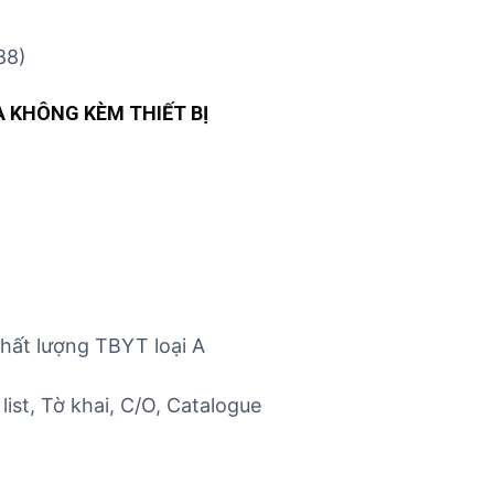
ủ
t
88)
ụ
c
 KHÔNG KÈM THIẾT BỊ
c
á
c
m
ặ
t
h
à
n
chất lượng TBYT loại A
g
list, Tờ khai, C/O, Catalogue