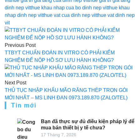
vít
thue gia tri gia tang cua dinh nep vit
thue gia tri gia tang
dinh nep vit
thue khau nhap cua bo dinh nep vit
thue khau
nhap dinh nep vit
thue vat cua dinh nep vit
thue vat dinh nep
vit
Điều
hướng
Previous Post
bài
TTBYT CHUẨN ĐOÁN IN VITRO CÓ PHẢI KIỂM
NGHIỆM ĐỂ NỘP HỒ SƠ LƯU HÀNH KHÔNG?
viết
Next Post
THỦ TỤC NHẬP KHẨU MÃO RĂNG THÉP TRỌN GÓI
MỚI NHẤT – MS LINH ĐAN 0973.189.870 (ZALO/TEL)
Tin mới
Bạn đã thực sự đủ điều kiện pháp lý để
mua bán thiết bị y tế chưa?
17 Tháng 7, 2026