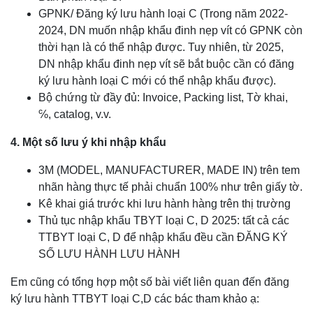
GPNK/ Đăng ký lưu hành loại C (Trong năm 2022-
2024, DN muốn nhập khẩu đinh nẹp vít có GPNK còn
thời hạn là có thể nhập được. Tuy nhiên, từ 2025,
DN nhập khẩu đinh nẹp vít sẽ bắt buộc cần có đăng
ký lưu hành loại C mới có thể nhập khẩu được).
Bộ chứng từ đầy đủ: Invoice, Packing list, Tờ khai,
℅, catalog, v.v.
4. Một số lưu ý khi nhập khẩu
3M (MODEL, MANUFACTURER, MADE IN) trên tem
nhãn hàng thực tế phải chuẩn 100% như trên giấy tờ.
Kê khai giá trước khi lưu hành hàng trên thị trường
Thủ tục nhập khẩu TBYT loại C, D 2025: tất cả các
TTBYT loại C, D để nhập khẩu đều cần ĐĂNG KÝ
SỐ LƯU HÀNH LƯU HÀNH
Em cũng có tổng hợp một số bài viết liên quan đến đăng
ký lưu hành TTBYT loại C,D các bác tham khảo ạ: