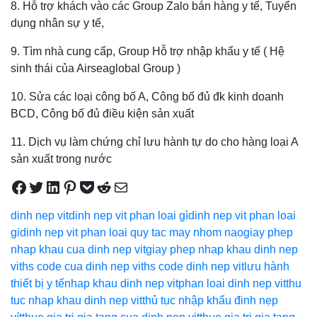
8. Hỗ trợ khách vào các Group Zalo bán hàng y tế, Tuyển
dụng nhân sự y tế,
9. Tìm nhà cung cấp, Group Hỗ trợ nhập khẩu y tế ( Hệ
sinh thái của Airseaglobal Group )
10. Sửa các loại công bố A, Công bố đủ đk kinh doanh
BCD, Công bố đủ điều kiện sản xuất
11. Dịch vụ làm chứng chỉ lưu hành tự do cho hàng loại A
sản xuất trong nước
Share on Facebook
Tweet on Twitter
Share on LinkedIn
Pin on Pinterest
Save to pocket
Share on Reddit
Share via Email
dinh nep vit
dinh nep vit phan loai gì
dinh nep vit phan loai
gi
dinh nep vit phan loai quy tac may nhom nao
giay phep
nhap khau cua dinh nep vit
giay phep nhap khau dinh nep
vit
hs code cua dinh nep vit
hs code dinh nep vit
lưu hành
thiết bị y tế
nhap khau dinh nep vit
phan loai dinh nep vit
thu
tuc nhap khau dinh nep vit
thủ tục nhập khẩu đinh nẹp