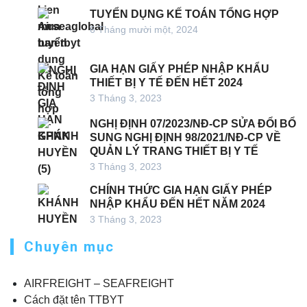
TUYỂN DỤNG KẾ TOÁN TỔNG HỢP
6 Tháng mười một, 2024
GIA HẠN GIẤY PHÉP NHẬP KHẨU
THIẾT BỊ Y TẾ ĐẾN HẾT 2024
3 Tháng 3, 2023
NGHỊ ĐỊNH 07/2023/NĐ-CP SỬA ĐỔI BỔ
SUNG NGHỊ ĐỊNH 98/2021/NĐ-CP VỀ
QUẢN LÝ TRANG THIẾT BỊ Y TẾ
3 Tháng 3, 2023
CHÍNH THỨC GIA HẠN GIẤY PHÉP
NHẬP KHẨU ĐẾN HẾT NĂM 2024
3 Tháng 3, 2023
Chuyên mục
AIRFREIGHT – SEAFREIGHT
Cách đặt tên TTBYT