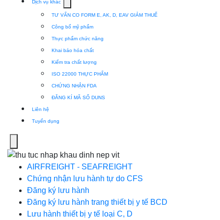
Show
Dịch vụ khác
submenu
TƯ VẤN CO FORM E, AK, D, EAV GIẢM THUẾ
for
Công bố mỹ phẩm
Dịch
Thực phẩm chức năng
vụ
Khai báo hóa chất
khác
Kiểm tra chất lượng
ISO 22000 THỰC PHẨM
CHỨNG NHẬN FDA
ĐĂNG KÍ MÃ SỐ DUNS
Liên hệ
Tuyển dụng
Menu
AIRFREIGHT - SEAFREIGHT
Chứng nhận lưu hành tự do CFS
Đăng ký lưu hành
Đăng ký lưu hành trang thiết bị y tế BCD
Lưu hành thiết bị y tế loại C, D