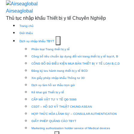
Skip
to
Airseaglobal
content
Thủ tục nhập khẩu Thiết bị y tế Chuyên Nghiệp
Trang chủ
Giới thiệu
Show
Dịch vụ nhập khẩu TBYT
submenu
Phân loại Trang thiết bị y tế
for
Công bố tiêu chuẩn áp dụng đối với trang thiết bị y tế loại A, B
Dịch
CÔNG BỐ ĐỦ ĐIỀU KIỆN MUA BÁN THIẾT BỊ Y TẾ LOẠI B,C,D
vụ
Đăng ký lưu hành trang thiết bị y tế BCD
nhập
Xin giấy phép nhập khẩu Thông tư 30
khẩu
Dịch vụ làm hồ sơ thầu trọn gói
TBYT
Kê khai giá Thiết bị y tế
CẤP MÃ VẬT TƯ Y TẾ QĐ 5086
CSDT – HỒ SƠ KỸ THUẬT CHUNG ASEAN
HỢP THỨC HÓA LÃNH SỰ – CONSULAR AUTHENTICATION
GIẤY PHÉP QUẢNG CÁO TBYT
Marketing authorization holder service of Medical devices