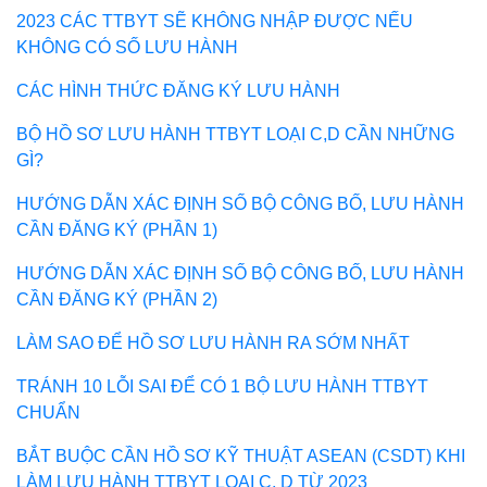
2023 CÁC TTBYT SẼ KHÔNG NHẬP ĐƯỢC NẾU
KHÔNG CÓ SỐ LƯU HÀNH
CÁC HÌNH THỨC ĐĂNG KÝ LƯU HÀNH
BỘ HỒ SƠ LƯU HÀNH TTBYT LOẠI C,D CẦN NHỮNG
GÌ?
HƯỚNG DẪN XÁC ĐỊNH SỐ BỘ CÔNG BỐ, LƯU HÀNH
CẦN ĐĂNG KÝ (PHẦN 1)
HƯỚNG DẪN XÁC ĐỊNH SỐ BỘ CÔNG BỐ, LƯU HÀNH
CẦN ĐĂNG KÝ (PHẦN 2)
LÀM SAO ĐỂ HỒ SƠ LƯU HÀNH RA SỚM NHẤT
TRÁNH 10 LỖI SAI ĐỂ CÓ 1 BỘ LƯU HÀNH TTBYT
CHUẨN
BẮT BUỘC CẦN HỒ SƠ KỸ THUẬT ASEAN (CSDT) KHI
LÀM LƯU HÀNH TTBYT LOẠI C, D TỪ 2023