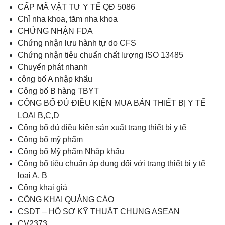
CẤP MÃ VẬT TƯ Y TẾ QĐ 5086
Chỉ nha khoa, tăm nha khoa
CHỨNG NHẬN FDA
Chứng nhận lưu hành tự do CFS
Chứng nhận tiêu chuẩn chất lượng ISO 13485
Chuyển phát nhanh
công bố A nhập khẩu
Công bố B hàng TBYT
CÔNG BỐ ĐỦ ĐIỀU KIỆN MUA BÁN THIẾT BỊ Y TẾ
LOẠI B,C,D
Công bố đủ điều kiện sản xuất trang thiết bị y tế
Công bố mỹ phẩm
Công bố Mỹ phẩm Nhập khẩu
Công bố tiêu chuẩn áp dụng đối với trang thiết bị y tế
loại A, B
Công khai giá
CÔNG KHAI QUẢNG CÁO
CSDT – HỒ SƠ KỸ THUẬT CHUNG ASEAN
CV2373