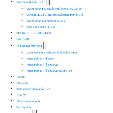
Show
Dịch vụ xuất khẩu TBYT
submenu
Chứng nhận tiêu chuẩn chất lượng ISO 13485
for
Công bố đủ điều kiện sản xuất trang thiết bị y tế
Dịch
Chứng nhận lưu hành tự do CFS
vụ
Kiểm nghiệm thiết bị y tế
xuất
AIRFREIGHT – SEAFREIGHT
khẩu
HẢI QUAN
TBYT
Show
Thủ tục các mặt hàng
submenu
Danh mục trang thiết bị y tế đã thông quan
for
Trang thiết bị y tế loại A
Thủ
Trang thiết bị y tế loại BCD
tục
Trang thiết bị y tế loại BCD thuộc TT30
các
Tin mới
mặt
HS CODE
hàng
Kinh nghiệm nhập khẩu TBYT
Thuế VAT
Chuyển phát nhanh
Văn bản luật