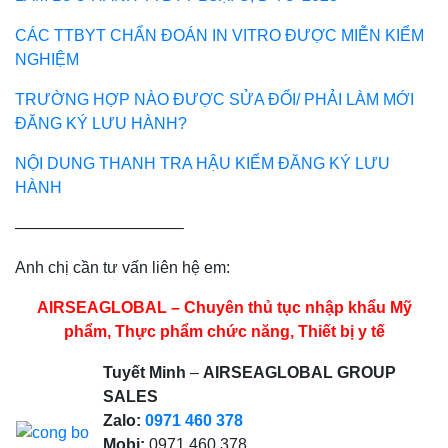
CÁC TTBYT CHẨN ĐOÁN IN VITRO ĐƯỢC MIỄN KIỂM
NGHIỆM
TRƯỜNG HỢP NÀO ĐƯỢC SỬA ĐỔI/ PHẢI LÀM MỚI
ĐĂNG KÝ LƯU HÀNH?
NỘI DUNG THANH TRA HẬU KIỂM ĐĂNG KÝ LƯU
HÀNH
——————————–
Anh chị cần tư vấn liên hệ em:
AIRSEAGLOBAL – Chuyên thủ tục nhập khẩu Mỹ
phẩm, Thực phẩm chức năng, Thiết bị y tế
Tuyết Minh
–
AIRSEAGLOBAL GROUP
SALES
Zalo:
0971 460 378
Mobi:
0971 460 378