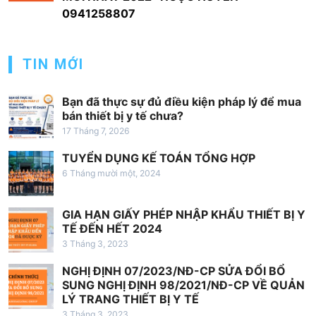
ớ
0941258807
n
g
TIN MỚI
b
à
Bạn đã thực sự đủ điều kiện pháp lý để mua
bán thiết bị y tế chưa?
i
17 Tháng 7, 2026
v
TUYỂN DỤNG KẾ TOÁN TỔNG HỢP
i
6 Tháng mười một, 2024
ế
t
GIA HẠN GIẤY PHÉP NHẬP KHẨU THIẾT BỊ Y
TẾ ĐẾN HẾT 2024
3 Tháng 3, 2023
NGHỊ ĐỊNH 07/2023/NĐ-CP SỬA ĐỔI BỔ
SUNG NGHỊ ĐỊNH 98/2021/NĐ-CP VỀ QUẢN
LÝ TRANG THIẾT BỊ Y TẾ
3 Tháng 3, 2023