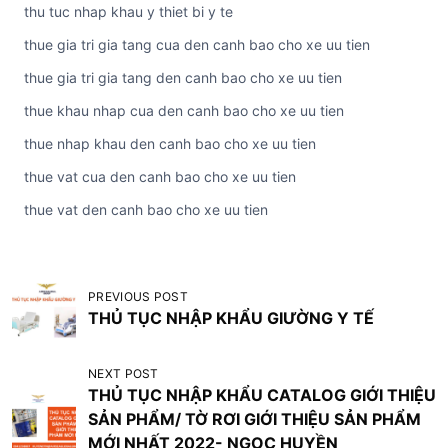
thu tuc nhap khau y thiet bi y te
thue gia tri gia tang cua den canh bao cho xe uu tien
thue gia tri gia tang den canh bao cho xe uu tien
thue khau nhap cua den canh bao cho xe uu tien
thue nhap khau den canh bao cho xe uu tien
thue vat cua den canh bao cho xe uu tien
thue vat den canh bao cho xe uu tien
Đ
PREVIOUS POST
i
THỦ TỤC NHẬP KHẨU GIƯỜNG Y TẾ
ề
NEXT POST
u
THỦ TỤC NHẬP KHẨU CATALOG GIỚI THIỆU
h
SẢN PHẨM/ TỜ RƠI GIỚI THIỆU SẢN PHẨM
ư
MỚI NHẤT 2022- NGỌC HUYỀN