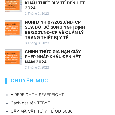
h
KHẨU THIẾT BỊ Y TẾ ĐẾN HẾT
v
2024
ụ
3 Tháng 3, 2023
x
NGHỊ ĐỊNH 07/2023/NĐ-CP
u
SỬA ĐỔI BỔ SUNG NGHỊ ĐỊNH
ấ
98/2021/NĐ-CP VỀ QUẢN LÝ
t
TRANG THIẾT BỊ Y TẾ
k
3 Tháng 3, 2023
h
CHÍNH THỨC GIA HẠN GIẤY
ẩ
PHÉP NHẬP KHẨU ĐẾN HẾT
u
NĂM 2024
T
3 Tháng 3, 2023
B
CHUYÊN MỤC
Y
T
AIRFREIGHT – SEAFREIGHT
Cách đặt tên TTBYT
CẤP MÃ VẬT TƯ Y TẾ QĐ 5086