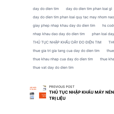
day do dien tim
day do dien tim phan loai gì
day do dien tim phan loai quy tac may nhom nao
giay phep nhap khau day do dien tim
hs cod
nhap khau dao day do dien tim
phan loai day
THỦ TỤC NHẬP KHẨU DÂY ĐO ĐIỆN TIM
TH
thue gia tri gia tang cua day do dien tim
thue
thue khau nhap cua day do dien tim
thue kh
thue vat day do dien tim
Đ
PREVIOUS POST
THỦ TỤC NHẬP KHẨU MÁY NÉN
i
TRỊ LIỆU
ề
u