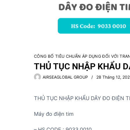
ủ
t
ụ
c
c
á
c
m
CÔNG BỐ TIÊU CHUẨN ÁP DỤNG ĐỐI VỚI TRANG 
ặ
THỦ TỤC NHẬP KHẨU DÂ
t
h
AIRSEAGLOBAL GROUP
28 Tháng 12, 202
à
n
g
THỦ TỤC NHẬP KHẨU DÂY ĐO ĐIỆN T
Máy đo điện tim
– HS CODE : 9033 0010