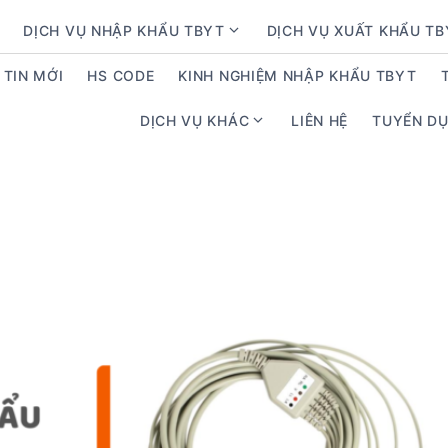
DỊCH VỤ NHẬP KHẨU TBYT
DỊCH VỤ XUẤT KHẨU T
S
h
TIN MỚI
HS CODE
KINH NGHIỆM NHẬP KHẨU TBYT
o
w
DỊCH VỤ KHÁC
LIÊN HỆ
TUYỂN D
S
s
h
u
o
b
w
m
s
e
u
n
b
u
m
f
e
o
n
r
u
D
f
ị
o
c
r