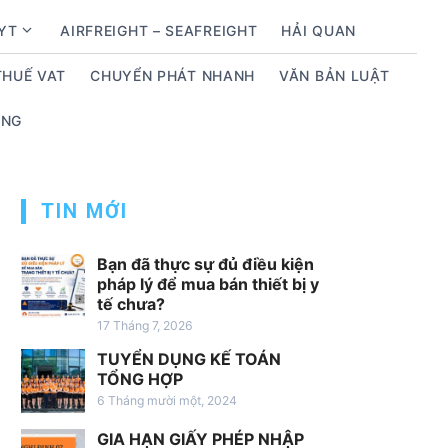
BYT
AIRFREIGHT – SEAFREIGHT
HẢI QUAN
S
h
THUẾ VAT
CHUYỂN PHÁT NHANH
VĂN BẢN LUẬT
o
w
ỤNG
s
u
b
m
TIN MỚI
e
n
Bạn đã thực sự đủ điều kiện
u
pháp lý để mua bán thiết bị y
tế chưa?
f
17 Tháng 7, 2026
o
r
TUYỂN DỤNG KẾ TOÁN
D
TỔNG HỢP
ị
6 Tháng mười một, 2024
c
GIA HẠN GIẤY PHÉP NHẬP