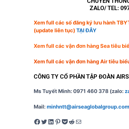
CHUYỂN THÔNG
ZALO/ TEL: 097
Xem full các số đăng ký lưu hành TBYT
(update liên tục)
TẠI ĐÂY
Xem full các vận đơn hàng Sea tiêu b
Xem full các vận đơn hàng Air tiêu bi
CÔNG TY CỔ PHẦN TẬP ĐOÀN AIR
Ms Tuyết Minh: 0971 460 378 (zalo:
z
Mail:
minhntt@airseaglobalgroup.com
Share on Facebook
Tweet on Twitter
Share on LinkedIn
Pin on Pinterest
Save to pocket
Share on Reddit
Share via Email