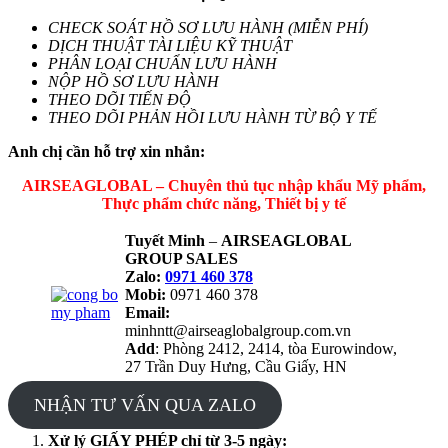
CHECK SOÁT HỒ SƠ LƯU HÀNH (MIỄN PHÍ)
DỊCH THUẬT TÀI LIỆU KỸ THUẬT
PHÂN LOẠI CHUẨN LƯU HÀNH
NỘP HỒ SƠ LƯU HÀNH
THEO DÕI TIẾN ĐỘ
THEO DÕI PHẢN HỒI LƯU HÀNH TỪ BỘ Y TẾ
Anh chị cần hỗ trợ xin nhắn:
AIRSEAGLOBAL – Chuyên thủ tục nhập khẩu Mỹ phẩm,
Thực phẩm chức năng, Thiết bị y tế
Tuyết Minh
–
AIRSEAGLOBAL
GROUP SALES
Zalo:
0971 460 378
Mobi:
0971 460 378
Email:
minhntt@airseaglobalgroup.com.vn
Add
: Phòng 2412, 2414, tòa Eurowindow,
27 Trần Duy Hưng, Cầu Giấy, HN
NHẬN TƯ VẤN QUA ZALO
Xử lý GIẤY PHÉP chỉ từ 3-5 ngày: