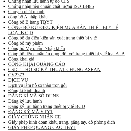
Chứng nhận lưu hành tự do CFS
Chứng nhận tiêu chuẩn chất lượng ISO 13485
Chuyển phát nhanh
công bố A nhập khẩu
Công bố B hàng TBYT
CÔNG BỐ ĐỦ ĐIỀU KIỆN MUA BÁN THIẾT BỊ Y TẾ
LOẠI B,C,D
Công bố đủ điều kiện sản xuất trang thiết bị y tế
Công bố mỹ phẩm
Công bố Mỹ phẩm Nhập khẩu
Công bố tiêu chuẩn áp dụng đối với trang thiết bị y tế loại A, B
Công khai giá
CÔNG KHAI QUẢNG CÁO
CSDT – HỒ SƠ KỸ THUẬT CHUNG ASEAN
CV2373
DỊCH VỤ
Dịch vụ làm hồ sơ thầu trọn gói
Đăng kí kinh doanh
ĐĂNG KÍ MÃ SỐ DUNS
Đăng ký lưu hành
Đăng ký lưu hành trang thiết bị y tế BCD
ĐĂNG KÝ MÃ VTYT
GIẤY CHỨNG NHẬN CE
GIấy phép kinh doan khẩu trang, găng tay, đồ phòng dịch
GIẤY PHÉP QUẢNG CÁO TBYT