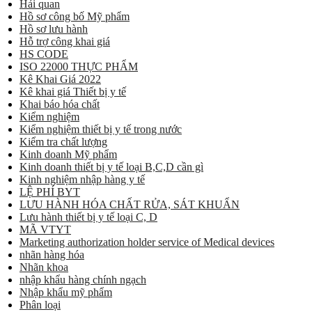
Hải quan
Hồ sơ công bố Mỹ phẩm
Hồ sơ lưu hành
Hỗ trợ công khai giá
HS CODE
ISO 22000 THỰC PHẨM
Kê Khai Giá 2022
Kê khai giá Thiết bị y tế
Khai báo hóa chất
Kiểm nghiệm
Kiểm nghiệm thiết bị y tế trong nước
Kiểm tra chất lượng
Kinh doanh Mỹ phẩm
Kinh doanh thiết bị y tế loại B,C,D cần gì
Kinh nghiệm nhập hàng y tế
LỆ PHÍ BYT
LƯU HÀNH HÓA CHẤT RỬA, SÁT KHUẨN
Lưu hành thiết bị y tế loại C, D
MÃ VTYT
Marketing authorization holder service of Medical devices
nhãn hàng hóa
Nhãn khoa
nhập khẩu hàng chính ngạch
Nhập khẩu mỹ phẩm
Phân loại