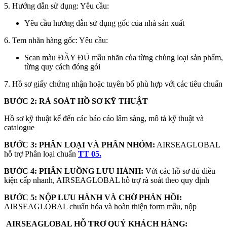
5. Hướng dẫn sử dụng: Yêu cầu:
Yêu cầu hướng dẫn sử dụng gốc của nhà sản xuất
6. Tem nhãn hàng gốc: Yêu cầu:
Scan màu ĐẦY ĐỦ mẫu nhãn của từng chủng loại sản phẩm,
từng quy cách đóng gói
7. Hồ sơ giấy chứng nhận hoặc tuyên bố phù hợp với các tiêu chuẩn
BƯỚC 2: RÀ SOÁT HỒ SƠ KỸ THUẬT
Hồ sơ kỹ thuật kể đến các báo cáo lâm sàng, mô tả kỹ thuật và
catalogue
BƯỚC 3: PHÂN LOẠI VÀ PHÂN NHÓM:
AIRSEAGLOBAL
hỗ trợ Phân loại chuẩn
TT 05.
BƯỚC 4: PHÂN LUỒNG LƯU HÀNH:
Với các hồ sơ đủ điều
kiện cấp nhanh, AIRSEAGLOBAL hỗ trợ rà soát theo quy định
BƯỚC 5: NỘP LƯU HÀNH VÀ CHỜ PHẢN HỒI:
AIRSEAGLOBAL chuẩn hóa và hoàn thiện form mẫu, nộp
AIRSEAGLOBAL HỖ TRỢ QUÝ KHÁCH HÀNG: