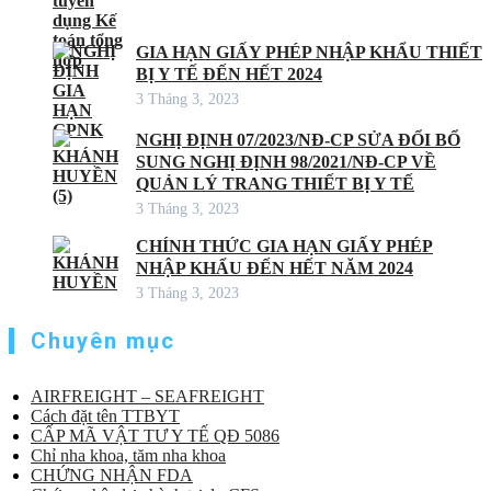
GIA HẠN GIẤY PHÉP NHẬP KHẨU THIẾT
BỊ Y TẾ ĐẾN HẾT 2024
3 Tháng 3, 2023
NGHỊ ĐỊNH 07/2023/NĐ-CP SỬA ĐỔI BỔ
SUNG NGHỊ ĐỊNH 98/2021/NĐ-CP VỀ
QUẢN LÝ TRANG THIẾT BỊ Y TẾ
3 Tháng 3, 2023
CHÍNH THỨC GIA HẠN GIẤY PHÉP
NHẬP KHẨU ĐẾN HẾT NĂM 2024
3 Tháng 3, 2023
Chuyên mục
AIRFREIGHT – SEAFREIGHT
Cách đặt tên TTBYT
CẤP MÃ VẬT TƯ Y TẾ QĐ 5086
Chỉ nha khoa, tăm nha khoa
CHỨNG NHẬN FDA