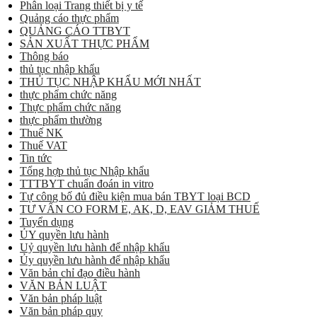
Phân loại Trang thiết bị y tế
Quảng cáo thực phẩm
QUẢNG CÁO TTBYT
SẢN XUẤT THỰC PHẨM
Thông báo
thủ tục nhập khẩu
THỦ TỤC NHẬP KHẨU MỚI NHẤT
thực phẩm chức năng
Thực phẩm chức năng
thực phẩm thường
Thuế NK
Thuế VAT
Tin tức
Tổng hợp thủ tục Nhập khẩu
TTTBYT chuẩn đoán in vitro
Tự công bố đủ điều kiện mua bán TBYT loại BCD
TƯ VẤN CO FORM E, AK, D, EAV GIẢM THUẾ
Tuyển dụng
ỦY quyền lưu hành
Uỷ quyền lưu hành để nhập khẩu
Ủy quyền lưu hành để nhập khẩu
Văn bản chỉ đạo điều hành
VĂN BẢN LUẬT
Văn bản pháp luật
Văn bản pháp quy