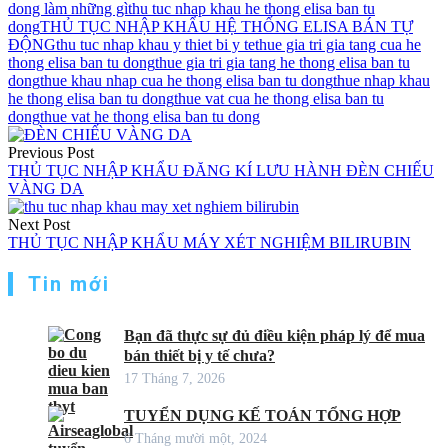
dong làm những gì
thu tuc nhap khau he thong elisa ban tu
dong
THỦ TỤC NHẬP KHẨU HỆ THỐNG ELISA BÁN TỰ
ĐỘNG
thu tuc nhap khau y thiet bi y te
thue gia tri gia tang cua he
thong elisa ban tu dong
thue gia tri gia tang he thong elisa ban tu
dong
thue khau nhap cua he thong elisa ban tu dong
thue nhap khau
he thong elisa ban tu dong
thue vat cua he thong elisa ban tu
dong
thue vat he thong elisa ban tu dong
Điều
Previous Post
hướng
THỦ TỤC NHẬP KHẨU ĐĂNG KÍ LƯU HÀNH ĐÈN CHIẾU
VÀNG DA
bài
viết
Next Post
THỦ TỤC NHẬP KHẨU MÁY XÉT NGHIỆM BILIRUBIN
Tin mới
Bạn đã thực sự đủ điều kiện pháp lý để mua
bán thiết bị y tế chưa?
17 Tháng 7, 2026
TUYỂN DỤNG KẾ TOÁN TỔNG HỢP
6 Tháng mười một, 2024