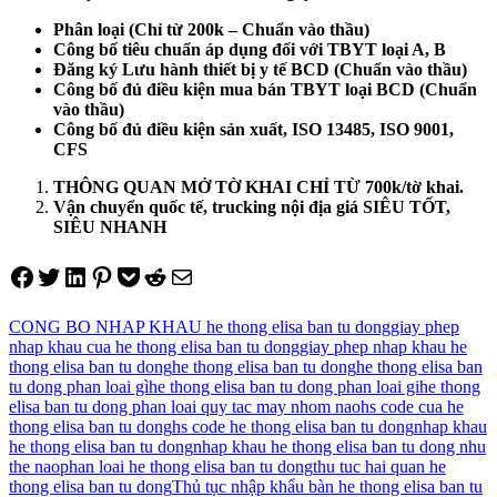
Phân loại (Chỉ từ 200k – Chuẩn vào thầu)
Công bố tiêu chuẩn áp dụng đối với TBYT loại A, B
Đăng ký Lưu hành thiết bị y tế BCD (Chuẩn vào thầu)
Công bố đủ điều kiện mua bán TBYT loại BCD (Chuẩn
vào thầu)
Công bố đủ điều kiện sản xuất, ISO 13485, ISO 9001,
CFS
THÔNG QUAN MỞ TỜ KHAI CHỈ TỪ 700k/tờ khai.
Vận chuyển quốc tế, trucking nội địa giá SIÊU TỐT,
SIÊU NHANH
Share on Facebook
Tweet on Twitter
Share on LinkedIn
Pin on Pinterest
Save to pocket
Share on Reddit
Share via Email
CONG BO NHAP KHAU he thong elisa ban tu dong
giay phep
nhap khau cua he thong elisa ban tu dong
giay phep nhap khau he
thong elisa ban tu dong
he thong elisa ban tu dong
he thong elisa ban
tu dong phan loai gì
he thong elisa ban tu dong phan loai gi
he thong
elisa ban tu dong phan loai quy tac may nhom nao
hs code cua he
thong elisa ban tu dong
hs code he thong elisa ban tu dong
nhap khau
he thong elisa ban tu dong
nhap khau he thong elisa ban tu dong nhu
the nao
phan loai he thong elisa ban tu dong
thu tuc hai quan he
thong elisa ban tu dong
Thủ tục nhập khẩu bàn he thong elisa ban tu