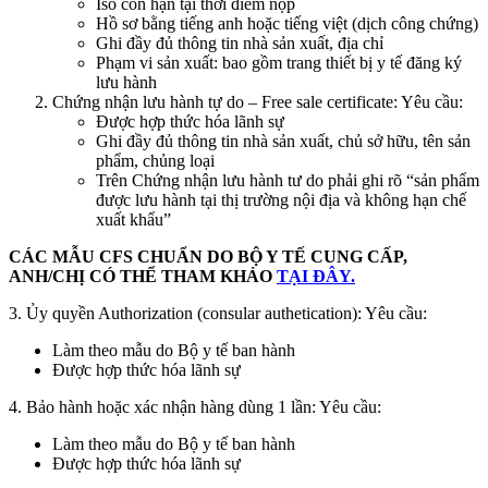
Iso còn hạn tại thời điểm nộp
Hồ sơ bằng tiếng anh hoặc tiếng việt (dịch công chứng)
Ghi đầy đủ thông tin nhà sản xuất, địa chỉ
Phạm vi sản xuất: bao gồm trang thiết bị y tế đăng ký
lưu hành
Chứng nhận lưu hành tự do – Free sale certificate: Yêu cầu:
Được hợp thức hóa lãnh sự
Ghi đầy đủ thông tin nhà sản xuất, chủ sở hữu, tên sản
phẩm, chủng loại
Trên Chứng nhận lưu hành tư do phải ghi rõ “sản phẩm
được lưu hành tại thị trường nội địa và không hạn chế
xuất khẩu”
CÁC MẪU CFS CHUẨN DO BỘ Y TẾ CUNG CẤP,
ANH/CHỊ CÓ THỂ THAM KHẢO
TẠI ĐÂY.
3. Ủy quyền Authorization (consular authetication): Yêu cầu:
Làm theo mẫu do Bộ y tế ban hành
Được hợp thức hóa lãnh sự
4. Bảo hành hoặc xác nhận hàng dùng 1 lần: Yêu cầu:
Làm theo mẫu do Bộ y tế ban hành
Được hợp thức hóa lãnh sự