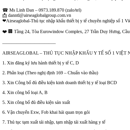
☎ Ms Linh Đan – 0973.189.870 (zalo/tel)
📩 danntl@airseaglobalgroup.com.vn
❤Airseaglobal-Thủ tục nhập khẩu thiết bị y tế chuyên nghiệp số 1 V
❤️ 🏢 Tầng 24, Tòa Eurowindow Complex, 27 Trần Duy Hưng, Cầu
———————————–
AIRSEAGLOBAL – THỦ TỤC NHẬP KHẨU Y TẾ SỐ 1 VIỆT
1. Xin đăng ký lưu hành thiết bị y tế C, D
2. Phân loại (Theo nghị định 169 – Chuẩn vào thầu)
3. Xin Công bố đủ điều kiện kinh doanh thiết bị y tế loại BCD
4. Xin công bố loại A, B
5. Xin công bố đủ điều kiện sản xuất
6. Vận chuyển Exw, Fob khai hải quan trọn gói
7. Thủ tục tạm xuất tái nhập, tạm nhập tái xuất hàng y tế