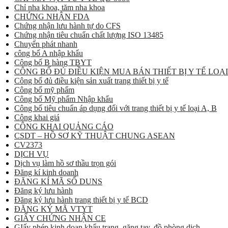
Chỉ nha khoa, tăm nha khoa
CHỨNG NHẬN FDA
Chứng nhận lưu hành tự do CFS
Chứng nhận tiêu chuẩn chất lượng ISO 13485
Chuyển phát nhanh
công bố A nhập khẩu
Công bố B hàng TBYT
CÔNG BỐ ĐỦ ĐIỀU KIỆN MUA BÁN THIẾT BỊ Y TẾ LOẠI
Công bố đủ điều kiện sản xuất trang thiết bị y tế
Công bố mỹ phẩm
Công bố Mỹ phẩm Nhập khẩu
Công bố tiêu chuẩn áp dụng đối với trang thiết bị y tế loại A, B
Công khai giá
CÔNG KHAI QUẢNG CÁO
CSDT – HỒ SƠ KỸ THUẬT CHUNG ASEAN
CV2373
DỊCH VỤ
Dịch vụ làm hồ sơ thầu trọn gói
Đăng kí kinh doanh
ĐĂNG KÍ MÃ SỐ DUNS
Đăng ký lưu hành
Đăng ký lưu hành trang thiết bị y tế BCD
ĐĂNG KÝ MÃ VTYT
GIẤY CHỨNG NHẬN CE
GIấy phép kinh doan khẩu trang, găng tay, đồ phòng dịch