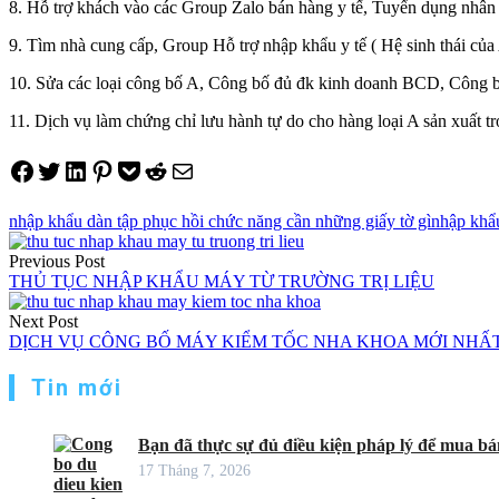
8. Hỗ trợ khách vào các Group Zalo bán hàng y tế, Tuyển dụng nhân 
9. Tìm nhà cung cấp, Group Hỗ trợ nhập khẩu y tế ( Hệ sinh thái của
10. Sửa các loại công bố A, Công bố đủ đk kinh doanh BCD, Công bố
11. Dịch vụ làm chứng chỉ lưu hành tự do cho hàng loại A sản xuất t
Share on Facebook
Tweet on Twitter
Share on LinkedIn
Pin on Pinterest
Save to pocket
Share on Reddit
Share via Email
nhập khẩu dàn tập phục hồi chức năng cần những giấy tờ gì
nhập khẩu
Điều
Previous Post
hướng
THỦ TỤC NHẬP KHẨU MÁY TỪ TRƯỜNG TRỊ LIỆU
bài
Next Post
viết
DỊCH VỤ CÔNG BỐ MÁY KIỂM TỐC NHA KHOA MỚI NHẤ
Tin mới
Bạn đã thực sự đủ điều kiện pháp lý để mua bán
17 Tháng 7, 2026