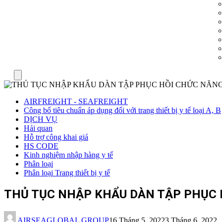
Menu
AIRFREIGHT - SEAFREIGHT
Công bố tiêu chuẩn áp dụng đối với trang thiết bị y tế loại A, B
DỊCH VỤ
Hải quan
Hỗ trợ công khai giá
HS CODE
Kinh nghiệm nhập hàng y tế
Phân loại
Phân loại Trang thiết bị y tế
THỦ TỤC NHẬP KHẨU DÀN TẬP PHỤC H
AIRSEAGLOBAL GROUP
16 Tháng 5, 2022
3 Tháng 6, 2022