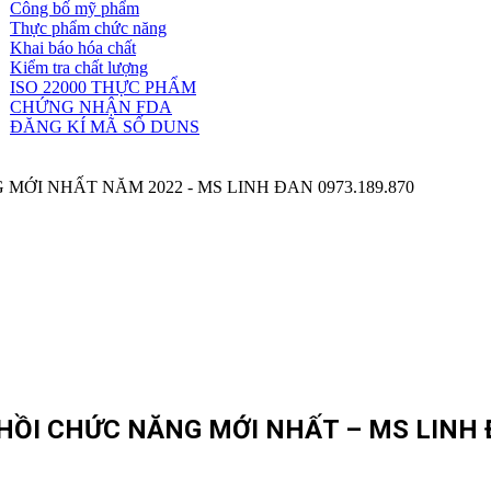
Công bố mỹ phẩm
Dịch
Thực phẩm chức năng
vụ
Khai báo hóa chất
khác
Kiểm tra chất lượng
ISO 22000 THỰC PHẨM
CHỨNG NHẬN FDA
ĐĂNG KÍ MÃ SỐ DUNS
ỒI CHỨC NĂNG MỚI NHẤT – MS LINH Đ