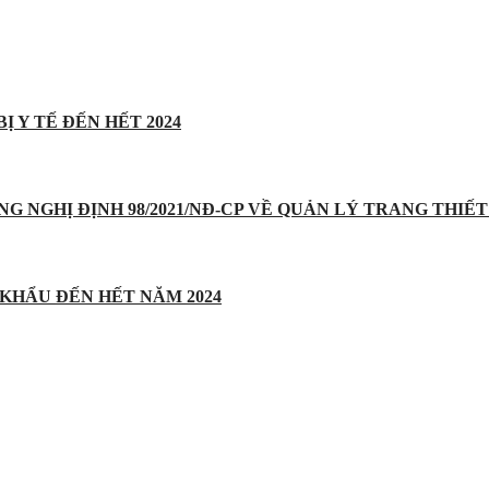
Ị Y TẾ ĐẾN HẾT 2024
UNG NGHỊ ĐỊNH 98/2021/NĐ-CP VỀ QUẢN LÝ TRANG THIẾT 
 KHẨU ĐẾN HẾT NĂM 2024