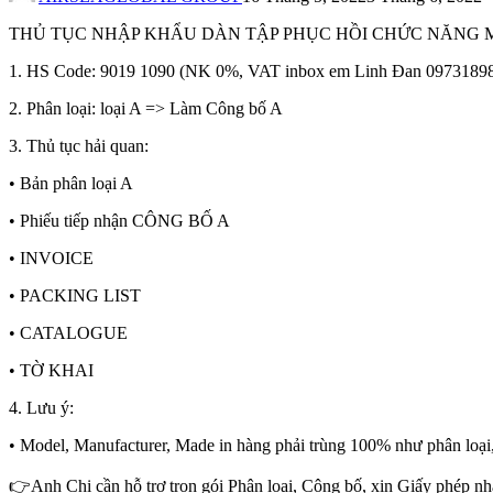
THỦ TỤC NHẬP KHẨU DÀN TẬP PHỤC HỒI CHỨC NĂNG MỚI
1. HS Code: 9019 1090 (NK 0%, VAT inbox em Linh Đan 097318987
2. Phân loại: loại A => Làm Công bố A
3. Thủ tục hải quan:
• Bản phân loại A
• Phiếu tiếp nhận CÔNG BỐ A
• INVOICE
• PACKING LIST
• CATALOGUE
• TỜ KHAI
4. Lưu ý:
• Model, Manufacturer, Made in hàng phải trùng 100% như phân loại, 
👉Anh Chị cần hỗ trợ trọn gói Phân loại, Công bố, xin Giấy phép n