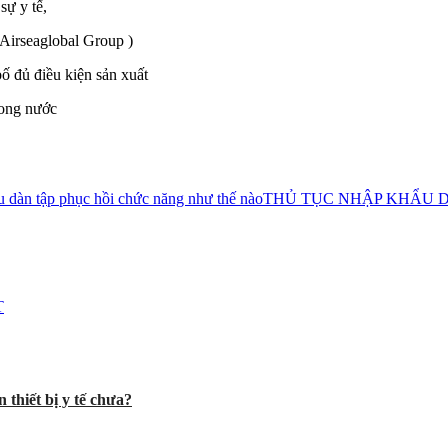
sự y tế,
 Airseaglobal Group )
 đủ điều kiện sản xuất
rong nước
 dàn tập phục hồi chức năng như thế nào
THỦ TỤC NHẬP KHẨU D
T
 thiết bị y tế chưa?