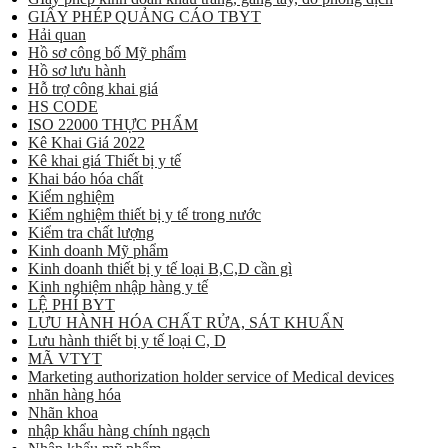
GIẤY PHÉP QUẢNG CÁO TBYT
Hải quan
Hồ sơ công bố Mỹ phẩm
Hồ sơ lưu hành
Hỗ trợ công khai giá
HS CODE
ISO 22000 THỰC PHẨM
Kê Khai Giá 2022
Kê khai giá Thiết bị y tế
Khai báo hóa chất
Kiểm nghiệm
Kiểm nghiệm thiết bị y tế trong nước
Kiểm tra chất lượng
Kinh doanh Mỹ phẩm
Kinh doanh thiết bị y tế loại B,C,D cần gì
Kinh nghiệm nhập hàng y tế
LỆ PHÍ BYT
LƯU HÀNH HÓA CHẤT RỬA, SÁT KHUẨN
Lưu hành thiết bị y tế loại C, D
MÃ VTYT
Marketing authorization holder service of Medical devices
nhãn hàng hóa
Nhãn khoa
nhập khẩu hàng chính ngạch