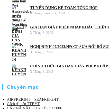
TUYỂN DỤNG KẾ TOÁN TỔNG HỢP
6 Tháng mười một, 2024
GIA HẠN GIẤY PHÉP NHẬP KHẨU THIẾT B
3 Tháng 3, 2023
NGHỊ ĐỊNH 07/2023/NĐ-CP SỬA ĐỔI BỔ S
3 Tháng 3, 2023
CHÍNH THỨC GIA HẠN GIẤY PHÉP NHẬP
3 Tháng 3, 2023
Chuyên mục
AIRFREIGHT – SEAFREIGHT
Cách đặt tên TTBYT
CẤP MÃ VẬT TƯ Y TẾ QĐ 5086