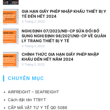
ế
t
GIA HẠN GIẤY PHÉP NHẬP KHẨU THIẾT BỊ Y
TẾ ĐẾN HẾT 2024
3 Tháng 3, 2023
NGHỊ ĐỊNH 07/2023/NĐ-CP SỬA ĐỔI BỔ
SUNG NGHỊ ĐỊNH 98/2021/NĐ-CP VỀ QUẢN
LÝ TRANG THIẾT BỊ Y TẾ
3 Tháng 3, 2023
CHÍNH THỨC GIA HẠN GIẤY PHÉP NHẬP
KHẨU ĐẾN HẾT NĂM 2024
3 Tháng 3, 2023
CHUYÊN MỤC
AIRFREIGHT – SEAFREIGHT
Cách đặt tên TTBYT
CẤP MÃ VẬT TƯ Y TẾ QĐ 5086