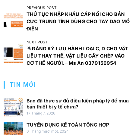
Đ
PREVIOUS POST
THỦ TỤC NHẬP KHẨU CÁP NỐI CHO BẢN
i
CỰC TRUNG TÍNH DÙNG CHO TAY DAO MỔ
ề
ĐIỆN
u
NEXT POST
h
ĐĂNG KÝ LƯU HÀNH LOẠI C, D CHO VẬT
ư
LIỆU THAY THẾ, VẬT LIỆU CẤY GHÉP VÀO
ớ
CƠ THỂ NGƯỜI. – Ms An 0379150954
n
g
TIN MỚI
b
à
Bạn đã thực sự đủ điều kiện pháp lý để mua
bán thiết bị y tế chưa?
i
17 Tháng 7, 2026
v
TUYỂN DỤNG KẾ TOÁN TỔNG HỢP
i
6 Tháng mười một, 2024