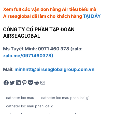
Xem full các vận đơn hàng Air tiêu biểu mà
Airseaglobal đã làm cho khách hàng
TẠI ĐÂY
CÔNG TY CỔ PHẦN TẬP ĐOÀN
AIRSEAGLOBAL
Ms Tuyết Minh: 0971 460 378 (zalo:
zalo.me/0971460378)
Mail:
minhntt@airseaglobalgroup.com.vn
Share on Facebook
Tweet on Twitter
Share on LinkedIn
Pin on Pinterest
Save to pocket
Share on Reddit
Share via Email
catheter loc mau
catheter loc mau phan loai gì
catheter loc mau phan loai gi