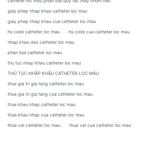
catheter loc mau phan loai quy tac may nhom nao
giay phep nhap khau catheter loc mau
giay phep nhap khau cua catheter loc mau
hs code catheter loc mau
hs code cua catheter loc mau
nhap khau dao catheter loc mau
phan loai catheter loc mau
thu tuc nhap khau catheter loc mau
THỦ TỤC NHẬP KHẨU CATHETER LỌC MÁU
thue gia tri gia tang catheter loc mau
thue gia tri gia tang cua catheter loc mau
thue khau nhap catheter loc mau
thue khau nhap cua catheter loc mau
thue vat catheter loc mau
thue vat cua catheter loc mau