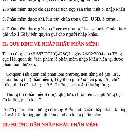
2. Phần mềm được cài đặt hoặc tích hợp sẵn trên thiết bị nhập khẩu
3. Phần mềm được ghi, lưu trữ, chứa trong CD, USB, ổ cứng…
4. Phần mềm được gửi qua Internet nhưng License hoặc Code được
ghi vào 1 Giấy bản quyền gửi cho người nhập khẩu.
II./ QUY ĐỊNH VỀ NHẬP KHẨU PHẦN MỀM:
Theo công văn số 667/TCHQ-GSQL ngày 24/02/2004 của Tổng
cục Hải quan thì “sản phẩm là phần mềm nhập khẩu hiện tại được
phân loại như sau:
– Cơ quan Hải quan chỉ phân loại phương tiện dùng để ghi, lưu,
chứa thông tin (phần mềm); Tùy theo phương tiện ghi, lưu, chứa
thông tin là đĩa, băng, USB, ổ cứng…có mã số tương ứng.
– Thông tin (phần mềm) được ghi, lưu, chứa trên các phương tiện
đó không phân loại.”
Do đó phần mềm không có trong Biểu thuế Xuất nhập khẩu, không
có mã HS, không tính thuế xuất nhập khẩu phần mềm.
III./ HƯỚNG DẪN NHẬP KHẨU PHẦN MỀM: