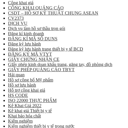
Công khai giá
CÔNG KHAI QUẢNG CÁO
CSDT – HỒ SƠ KỸ THUẬT CHUNG ASEAN
CV2373
DỊCH VỤ
Dịch vụ làm hồ sơ thầu trọn gói
Đăng kí kinh doanh
ĐĂNG KÍ MÃ SỐ DUNS
Đăng ký lưu hành
Đăng ký lưu hành trang thiết bị y tế BCD
ĐĂNG KÝ MÃ VTYT
GIẤY CHỨNG NHẬN CE
GIấy phép kinh doan khẩu trang, găng tay, đồ phòng dịch
GIẤY PHÉP QUẢNG CÁO TBYT
Hải quan
Hồ sơ công bố Mỹ phẩm
Hồ sơ lưu hành
Hỗ trợ công khai giá
HS CODE
ISO 22000 THỰC PHẨM
Kê Khai Giá 2022
Kê khai giá Thiết bị y tế
Khai báo hóa chất
Kiểm nghiệm
Kiểm nghiệm thiết bị y tế trong nước