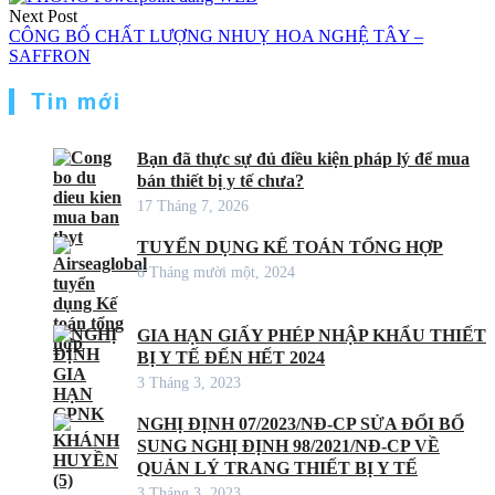
bài
Next Post
viết
CÔNG BỐ CHẤT LƯỢNG NHUỴ HOA NGHỆ TÂY –
SAFFRON
Tin mới
Bạn đã thực sự đủ điều kiện pháp lý để mua
bán thiết bị y tế chưa?
17 Tháng 7, 2026
TUYỂN DỤNG KẾ TOÁN TỔNG HỢP
6 Tháng mười một, 2024
GIA HẠN GIẤY PHÉP NHẬP KHẨU THIẾT
BỊ Y TẾ ĐẾN HẾT 2024
3 Tháng 3, 2023
NGHỊ ĐỊNH 07/2023/NĐ-CP SỬA ĐỔI BỔ
SUNG NGHỊ ĐỊNH 98/2021/NĐ-CP VỀ
QUẢN LÝ TRANG THIẾT BỊ Y TẾ
3 Tháng 3, 2023