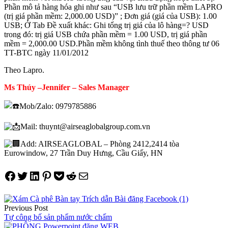
Phần mô tả hàng hóa ghi như sau “USB lưu trữ phần mềm LAPRO
(trị giá phần mềm: 2,000.00 USD)” ; Đơn giá (giá của USB): 1.00
USB; Ở Tab Đề xuất khác: Ghi tổng trị giá của lô hàng=? USD
trong đó: trị giá USB chứa phần mềm = 1.00 USD, trị giá phần
mềm = 2,000.00 USD.Phần mềm không tình thuế theo thông tư 06
TT-BTC ngày 11/01/2012
Theo Lapro.
Ms Thúy –Jennifer – Sales Manager
Mob/Zalo: 0979785886
Mail: thuynt@airseaglobalgroup.com.vn
Add: AIRSEAGLOBAL – Phòng 2412,2414 tòa
Eurowindow, 27 Trần Duy Hưng, Cầu Giấy, HN
Share on Facebook
Tweet on Twitter
Share on LinkedIn
Pin on Pinterest
Save to pocket
Share on Reddit
Share via Email
Điều
Previous Post
hướng
Tự công bố sản phẩm nước chấm