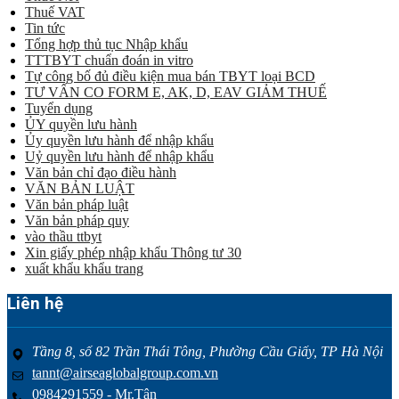
Thuế VAT
Tin tức
Tổng hợp thủ tục Nhập khẩu
TTTBYT chuẩn đoán in vitro
Tự công bố đủ điều kiện mua bán TBYT loại BCD
TƯ VẤN CO FORM E, AK, D, EAV GIẢM THUẾ
Tuyển dụng
ỦY quyền lưu hành
Ủy quyền lưu hành để nhập khẩu
Uỷ quyền lưu hành để nhập khẩu
Văn bản chỉ đạo điều hành
VĂN BẢN LUẬT
Văn bản pháp luật
Văn bản pháp quy
vào thầu ttbyt
Xin giấy phép nhập khẩu Thông tư 30
xuất khẩu khẩu trang
Liên hệ
Tầng 8, số 82 Trần Thái Tông, Phường Cầu Giấy, TP Hà Nội
tannt@airseaglobalgroup.com.vn
0984291559 - Mr.Tân