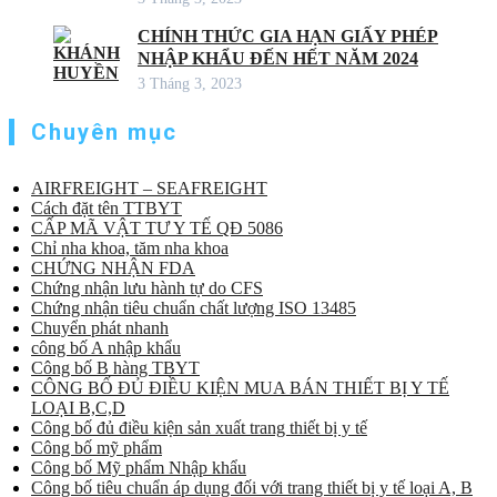
CHÍNH THỨC GIA HẠN GIẤY PHÉP
NHẬP KHẨU ĐẾN HẾT NĂM 2024
3 Tháng 3, 2023
Chuyên mục
AIRFREIGHT – SEAFREIGHT
Cách đặt tên TTBYT
CẤP MÃ VẬT TƯ Y TẾ QĐ 5086
Chỉ nha khoa, tăm nha khoa
CHỨNG NHẬN FDA
Chứng nhận lưu hành tự do CFS
Chứng nhận tiêu chuẩn chất lượng ISO 13485
Chuyển phát nhanh
công bố A nhập khẩu
Công bố B hàng TBYT
CÔNG BỐ ĐỦ ĐIỀU KIỆN MUA BÁN THIẾT BỊ Y TẾ
LOẠI B,C,D
Công bố đủ điều kiện sản xuất trang thiết bị y tế
Công bố mỹ phẩm
Công bố Mỹ phẩm Nhập khẩu
Công bố tiêu chuẩn áp dụng đối với trang thiết bị y tế loại A, B