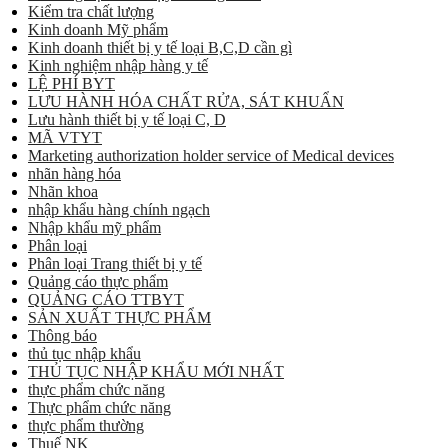
Kiểm tra chất lượng
Kinh doanh Mỹ phẩm
Kinh doanh thiết bị y tế loại B,C,D cần gì
Kinh nghiệm nhập hàng y tế
LỆ PHÍ BYT
LƯU HÀNH HÓA CHẤT RỬA, SÁT KHUẨN
Lưu hành thiết bị y tế loại C, D
MÃ VTYT
Marketing authorization holder service of Medical devices
nhãn hàng hóa
Nhãn khoa
nhập khẩu hàng chính ngạch
Nhập khẩu mỹ phẩm
Phân loại
Phân loại Trang thiết bị y tế
Quảng cáo thực phẩm
QUẢNG CÁO TTBYT
SẢN XUẤT THỰC PHẨM
Thông báo
thủ tục nhập khẩu
THỦ TỤC NHẬP KHẨU MỚI NHẤT
thực phẩm chức năng
Thực phẩm chức năng
thực phẩm thường
Thuế NK