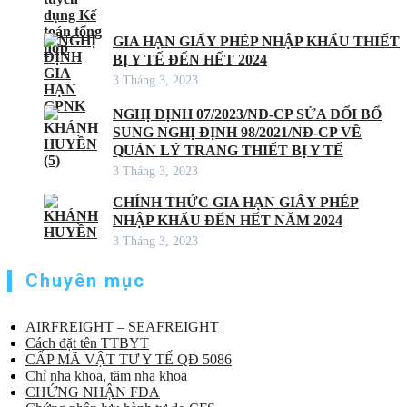
GIA HẠN GIẤY PHÉP NHẬP KHẨU THIẾT
BỊ Y TẾ ĐẾN HẾT 2024
3 Tháng 3, 2023
NGHỊ ĐỊNH 07/2023/NĐ-CP SỬA ĐỔI BỔ
SUNG NGHỊ ĐỊNH 98/2021/NĐ-CP VỀ
QUẢN LÝ TRANG THIẾT BỊ Y TẾ
3 Tháng 3, 2023
CHÍNH THỨC GIA HẠN GIẤY PHÉP
NHẬP KHẨU ĐẾN HẾT NĂM 2024
3 Tháng 3, 2023
Chuyên mục
AIRFREIGHT – SEAFREIGHT
Cách đặt tên TTBYT
CẤP MÃ VẬT TƯ Y TẾ QĐ 5086
Chỉ nha khoa, tăm nha khoa
CHỨNG NHẬN FDA