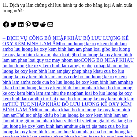
11. Dịch vụ làm chứng chỉ lưu hành tự do cho hàng loại A sản xuất
trong nước
Share on Facebook
Tweet on Twitter
Share on LinkedIn
Pin on Pinterest
Save to pocket
Share on Reddit
Share via Email
-- DỊCH VỤ CÔNG BỐ NHẬP KHẨU BỘ LƯU LƯỢNG KẾ
OXY KÈM BÌNH LÀM ẨM
bo luu luong ke oxy kem binh lam
am
bo luu luong ke oxy kem binh lam am phan loai gi
bo luu luong
ke oxy kem binh lam am phan loai gì
bo luu luong ke oxy kem binh
lam am phan loai quy tac may nhom nao
CONG BO NHAP KHAU
bo luu luong ke oxy kem binh lam am
giay phep nhap khau bo luu
luong ke oxy kem binh lam am
giay phep nhap khau cua bo luu
luong ke oxy kem binh lam am
hs code bo luu luong ke oxy kem
binh lam am
hs code cua bo luu luong ke oxy kem binh lam am
nhap
khau bo luu luong ke oxy kem binh lam am
nhap khau bo luu luong
ke oxy kem binh lam am nhu the nao
phan loai bo luu luong ke oxy
kem binh lam am
thu tuc hai quan bo luu luong ke oxy kem binh lam
am
THỦ TỤC NHẬP KHẨU BỘ LƯU LƯỢNG KẾ OXY KÈM
BÌNH LÀM ẨM
thu tuc nhap khau bo luu luong ke oxy kem binh
lam am
Thủ tục nhập khẩu bo luu luong ke oxy kem binh lam am
làm những gì
thu tuc nhap khau y thiet bi y te
thue gia tri gia tang bo
luu luong ke oxy kem binh lam am
thue gia tri gia tang cua bo luu
luong ke oxy kem binh lam am
thue khau nhap cua bo luu luong ke