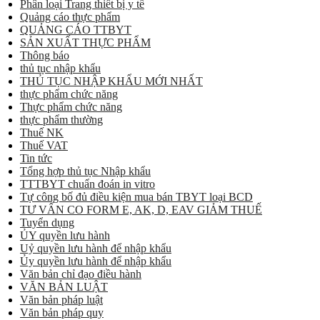
Phân loại Trang thiết bị y tế
Quảng cáo thực phẩm
QUẢNG CÁO TTBYT
SẢN XUẤT THỰC PHẨM
Thông báo
thủ tục nhập khẩu
THỦ TỤC NHẬP KHẨU MỚI NHẤT
thực phẩm chức năng
Thực phẩm chức năng
thực phẩm thường
Thuế NK
Thuế VAT
Tin tức
Tổng hợp thủ tục Nhập khẩu
TTTBYT chuẩn đoán in vitro
Tự công bố đủ điều kiện mua bán TBYT loại BCD
TƯ VẤN CO FORM E, AK, D, EAV GIẢM THUẾ
Tuyển dụng
ỦY quyền lưu hành
Uỷ quyền lưu hành để nhập khẩu
Ủy quyền lưu hành để nhập khẩu
Văn bản chỉ đạo điều hành
VĂN BẢN LUẬT
Văn bản pháp luật
Văn bản pháp quy