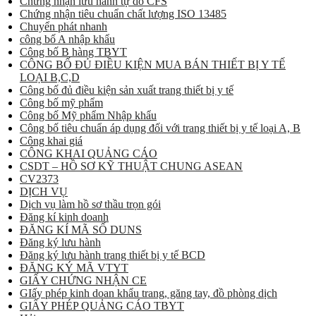
Chứng nhận lưu hành tự do CFS
Chứng nhận tiêu chuẩn chất lượng ISO 13485
Chuyển phát nhanh
công bố A nhập khẩu
Công bố B hàng TBYT
CÔNG BỐ ĐỦ ĐIỀU KIỆN MUA BÁN THIẾT BỊ Y TẾ
LOẠI B,C,D
Công bố đủ điều kiện sản xuất trang thiết bị y tế
Công bố mỹ phẩm
Công bố Mỹ phẩm Nhập khẩu
Công bố tiêu chuẩn áp dụng đối với trang thiết bị y tế loại A, B
Công khai giá
CÔNG KHAI QUẢNG CÁO
CSDT – HỒ SƠ KỸ THUẬT CHUNG ASEAN
CV2373
DỊCH VỤ
Dịch vụ làm hồ sơ thầu trọn gói
Đăng kí kinh doanh
ĐĂNG KÍ MÃ SỐ DUNS
Đăng ký lưu hành
Đăng ký lưu hành trang thiết bị y tế BCD
ĐĂNG KÝ MÃ VTYT
GIẤY CHỨNG NHẬN CE
GIấy phép kinh doan khẩu trang, găng tay, đồ phòng dịch
GIẤY PHÉP QUẢNG CÁO TBYT