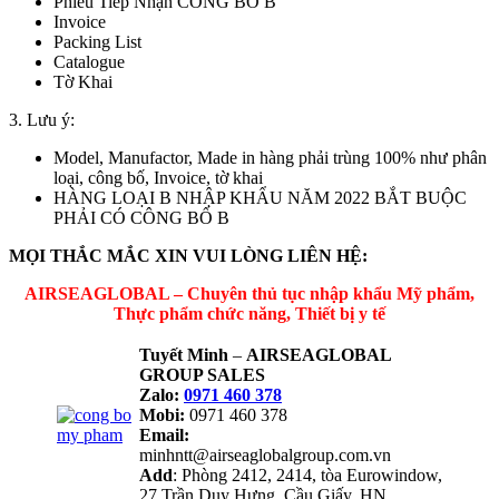
Phiếu Tiếp Nhận CÔNG BỐ B
Invoice
Packing List
Catalogue
Tờ Khai
3. Lưu ý:
Model, Manufactor, Made in hàng phải trùng 100% như phân
loại, công bố, Invoice, tờ khai
HÀNG LOẠI B NHẬP KHẨU NĂM 2022 BẮT BUỘC
PHẢI CÓ CÔNG BỐ B
MỌI THẮC MẮC XIN VUI LÒNG LIÊN HỆ:
AIRSEAGLOBAL – Chuyên thủ tục nhập khẩu Mỹ phẩm,
Thực phẩm chức năng, Thiết bị y tế
Tuyết Minh
–
AIRSEAGLOBAL
GROUP SALES
Zalo:
0971 460 378
Mobi:
0971 460 378
Email:
minhntt@airseaglobalgroup.com.vn
Add
: Phòng 2412, 2414, tòa Eurowindow,
27 Trần Duy Hưng, Cầu Giấy, HN