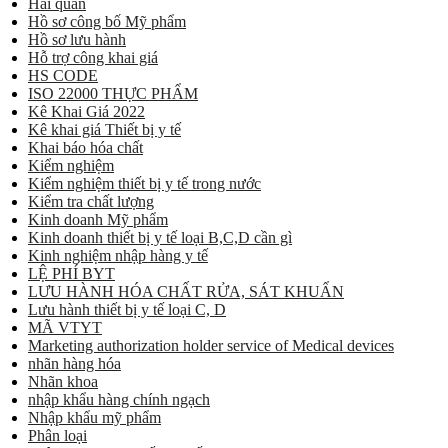
Hải quan
Hồ sơ công bố Mỹ phẩm
Hồ sơ lưu hành
Hỗ trợ công khai giá
HS CODE
ISO 22000 THỰC PHẨM
Kê Khai Giá 2022
Kê khai giá Thiết bị y tế
Khai báo hóa chất
Kiểm nghiệm
Kiểm nghiệm thiết bị y tế trong nước
Kiểm tra chất lượng
Kinh doanh Mỹ phẩm
Kinh doanh thiết bị y tế loại B,C,D cần gì
Kinh nghiệm nhập hàng y tế
LỆ PHÍ BYT
LƯU HÀNH HÓA CHẤT RỬA, SÁT KHUẨN
Lưu hành thiết bị y tế loại C, D
MÃ VTYT
Marketing authorization holder service of Medical devices
nhãn hàng hóa
Nhãn khoa
nhập khẩu hàng chính ngạch
Nhập khẩu mỹ phẩm
Phân loại