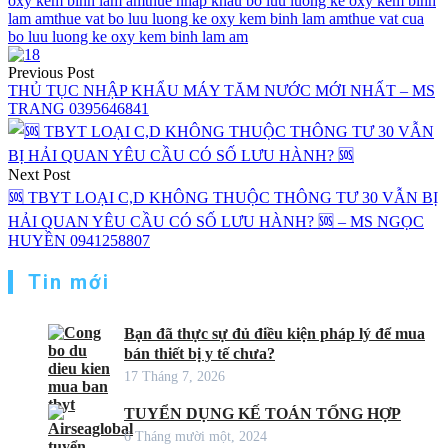
oxy kem binh lam am
thue nhap khau bo luu luong ke oxy kem binh
lam am
thue vat bo luu luong ke oxy kem binh lam am
thue vat cua
bo luu luong ke oxy kem binh lam am
Điều
Previous Post
hướng
THỦ TỤC NHẬP KHẨU MÁY TĂM NƯỚC MỚI NHẤT – MS
TRANG 0395646841
bài
viết
Next Post
🆘 TBYT LOẠI C,D KHÔNG THUỘC THÔNG TƯ 30 VẪN BỊ
HẢI QUAN YÊU CẦU CÓ SỐ LƯU HÀNH? 🆘 – MS NGỌC
HUYỀN 0941258807
Tin mới
Bạn đã thực sự đủ điều kiện pháp lý để mua
bán thiết bị y tế chưa?
17 Tháng 7, 2026
TUYỂN DỤNG KẾ TOÁN TỔNG HỢP
6 Tháng mười một, 2024