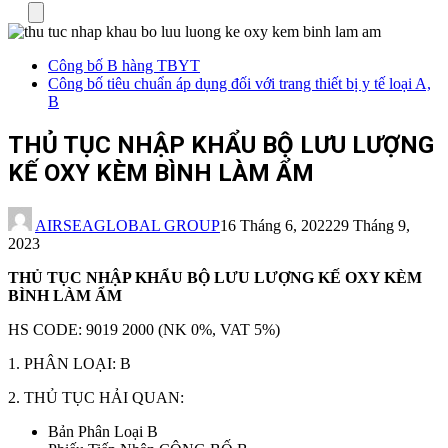
Menu
Công bố B hàng TBYT
Công bố tiêu chuẩn áp dụng đối với trang thiết bị y tế loại A,
B
THỦ TỤC NHẬP KHẨU BỘ LƯU LƯỢNG
KẾ OXY KÈM BÌNH LÀM ẨM
AIRSEAGLOBAL GROUP
16 Tháng 6, 2022
29 Tháng 9,
2023
THỦ TỤC NHẬP KHẨU BỘ LƯU LƯỢNG KẾ OXY KÈM
BÌNH LÀM ẨM
HS CODE: 9019 2000 (NK 0%, VAT 5%)
1. PHÂN LOẠI: B
2. THỦ TỤC HẢI QUAN:
Bản Phân Loại B