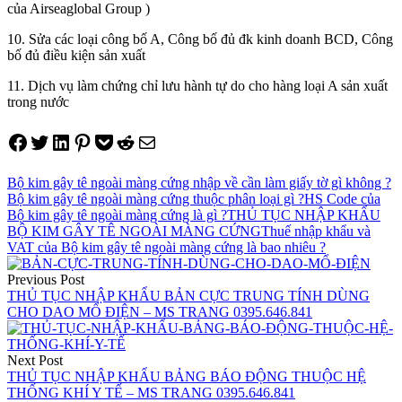
của Airseaglobal Group )
10. Sửa các loại công bố A, Công bố đủ đk kinh doanh BCD, Công
bố đủ điều kiện sản xuất
11. Dịch vụ làm chứng chỉ lưu hành tự do cho hàng loại A sản xuất
trong nước
Share on Facebook
Tweet on Twitter
Share on LinkedIn
Pin on Pinterest
Save to pocket
Share on Reddit
Share via Email
Bộ kim gây tê ngoài màng cứng nhập về cần làm giấy tờ gì không ?
Bộ kim gây tê ngoài màng cứng thuộc phân loại gì ?
HS Code của
Bộ kim gây tê ngoài màng cứng là gì ?
THỦ TỤC NHẬP KHẨU
BỘ KIM GÂY TÊ NGOÀI MÀNG CỨNG
Thuế nhập khẩu và
VAT của Bộ kim gây tê ngoài màng cứng là bao nhiêu ?
Điều
Previous Post
hướng
THỦ TỤC NHẬP KHẨU BẢN CỰC TRUNG TÍNH DÙNG
CHO DAO MỔ ĐIỆN – MS TRANG 0395.646.841
bài
viết
Next Post
THỦ TỤC NHẬP KHẨU BẢNG BÁO ĐỘNG THUỘC HỆ
THỐNG KHÍ Y TẾ – MS TRANG 0395.646.841