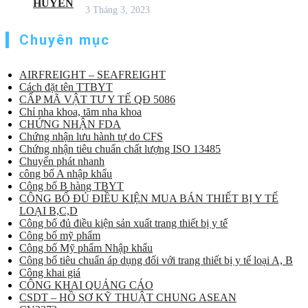
3 Tháng 3, 2023
Chuyên mục
AIRFREIGHT – SEAFREIGHT
Cách đặt tên TTBYT
CẤP MÃ VẬT TƯ Y TẾ QĐ 5086
Chỉ nha khoa, tăm nha khoa
CHỨNG NHẬN FDA
Chứng nhận lưu hành tự do CFS
Chứng nhận tiêu chuẩn chất lượng ISO 13485
Chuyển phát nhanh
công bố A nhập khẩu
Công bố B hàng TBYT
CÔNG BỐ ĐỦ ĐIỀU KIỆN MUA BÁN THIẾT BỊ Y TẾ
LOẠI B,C,D
Công bố đủ điều kiện sản xuất trang thiết bị y tế
Công bố mỹ phẩm
Công bố Mỹ phẩm Nhập khẩu
Công bố tiêu chuẩn áp dụng đối với trang thiết bị y tế loại A, B
Công khai giá
CÔNG KHAI QUẢNG CÁO
CSDT – HỒ SƠ KỸ THUẬT CHUNG ASEAN