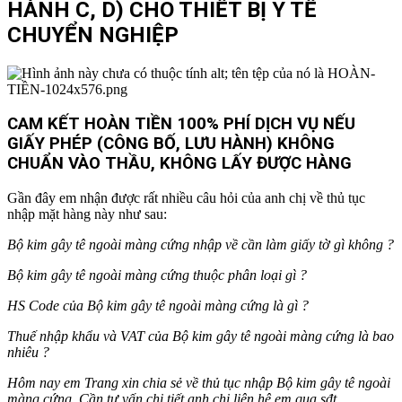
HÀNH C, D) CHO THIẾT BỊ Y TẾ
CHUYỂN NGHIỆP
CAM KẾT HOÀN TIỀN 100% PHÍ DỊCH VỤ NẾU
GIẤY PHÉP (CÔNG BỐ, LƯU HÀNH) KHÔNG
CHUẨN VÀO THẦU, KHÔNG LẤY ĐƯỢC HÀNG
Gần đây em nhận được rất nhiều câu hỏi của anh chị về thủ tục
nhập mặt hàng này như sau:
Bộ kim gây tê ngoài màng cứng nhập về cần làm giấy tờ gì không ?
Bộ kim gây tê ngoài màng cứng
thuộc phân loại gì ?
HS Code của
Bộ kim gây tê ngoài màng cứng
là gì ?
Thuế nhập khẩu và VAT của
Bộ kim gây tê ngoài màng cứng
là bao
nhiêu ?
Hôm nay em Trang xin chia sẻ về thủ tục nhập
Bộ kim gây tê ngoài
màng cứng
. Cần tư vấn chi tiết anh chị liên hệ em qua sđt