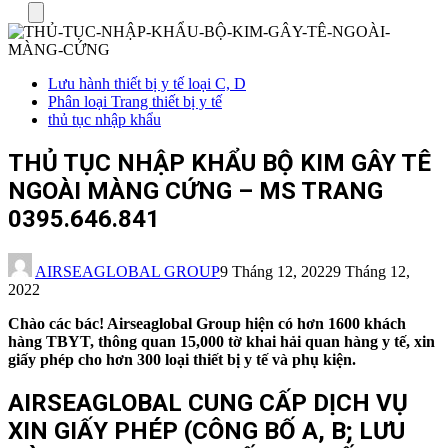
Menu
Lưu hành thiết bị y tế loại C, D
Phân loại Trang thiết bị y tế
thủ tục nhập khẩu
THỦ TỤC NHẬP KHẨU BỘ KIM GÂY TÊ
NGOÀI MÀNG CỨNG – MS TRANG
0395.646.841
AIRSEAGLOBAL GROUP
9 Tháng 12, 2022
9 Tháng 12,
2022
Chào các bác! Airseaglobal Group hiện có hơn 1600 khách
hàng TBYT, thông quan 15,000 tờ khai hải quan hàng y tế, xin
giấy phép cho hơn 300 loại thiết bị y tế và phụ kiện.
AIRSEAGLOBAL CUNG CẤP DỊCH VỤ
XIN GIẤY PHÉP (CÔNG BỐ A, B; LƯU