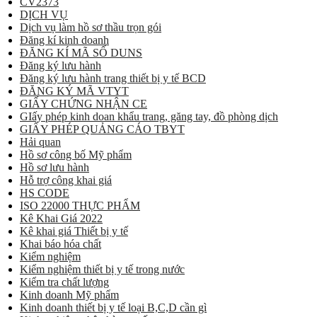
CV2373
DỊCH VỤ
Dịch vụ làm hồ sơ thầu trọn gói
Đăng kí kinh doanh
ĐĂNG KÍ MÃ SỐ DUNS
Đăng ký lưu hành
Đăng ký lưu hành trang thiết bị y tế BCD
ĐĂNG KÝ MÃ VTYT
GIẤY CHỨNG NHẬN CE
GIấy phép kinh doan khẩu trang, găng tay, đồ phòng dịch
GIẤY PHÉP QUẢNG CÁO TBYT
Hải quan
Hồ sơ công bố Mỹ phẩm
Hồ sơ lưu hành
Hỗ trợ công khai giá
HS CODE
ISO 22000 THỰC PHẨM
Kê Khai Giá 2022
Kê khai giá Thiết bị y tế
Khai báo hóa chất
Kiểm nghiệm
Kiểm nghiệm thiết bị y tế trong nước
Kiểm tra chất lượng
Kinh doanh Mỹ phẩm
Kinh doanh thiết bị y tế loại B,C,D cần gì