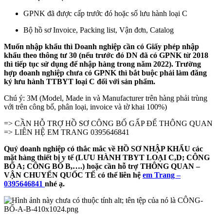
GPNK đã được cấp trước đó hoặc số lưu hành loại C
Bộ hồ sơ Invoice, Packing list, Vận đơn, Catalog
Muốn nhập khẩu thì Doanh nghiệp cần có Giấy phép nhập
khẩu theo thông tư 30 (nếu trước đó DN đã có GPNK từ 2018
thì tiếp tục sử dụng để nhập hàng trong năm 2022). Trường
hợp doanh nghiệp chưa có GPNK thì bắt buộc phải làm đăng
ký lưu hành TTBYT loại C đối với sản phẩm.
Chú ý: 3M (Model, Made in và Manufacturer trên hàng phải trùng
với trên công bố, phân loại, invoice và tờ khai 100%)
=> CẦN HỖ TRỢ HỒ SƠ CÔNG BỐ GẤP ĐỂ THÔNG QUAN
=> LIÊN HỆ EM TRANG 0395646841
Quý doanh nghiệp có thắc mắc về HỒ SƠ NHẬP KHẨU các
mặt hàng thiết bị y tế (LƯU HÀNH TBYT LOẠI C,D; CÔNG
BỐ A; CÔNG BỐ B,….) hoặc cần hỗ trợ THÔNG QUAN –
VẬN CHUYỂN QUỐC TẾ có thể liên hệ
em Trang –
0395646841
nhé ạ.