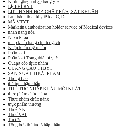
Kinh nghiệm nhập hàng y tế
LỆ PHÍ BYT
LƯU HÀNH HÓA CHẤT RỬA, SÁT KHUẨN
Lưu hành thiết bị y tế loại C, D
MÃ VTYT
Marketing authorization holder service of Medical devices
nhãn hàng hóa
Nhãn khoa
nhập khẩu hàng chính ngạch
Nhập khẩu mỹ phẩm
Phân loại
Phân loại Trang thiết bị y tế
Quảng cáo thực phẩm
QUẢNG CÁO TTBYT
SẢN XUẤT THỰC PHẨM
Thông báo
thủ tục nhập khẩu
THỦ TỤC NHẬP KHẨU MỚI NHẤT
thực phẩm chức năng
Thực phẩm chức năng
thực phẩm thường
Thuế NK
Thuế VAT
Tin tức
Tổng hợp thủ tục Nhập khẩu