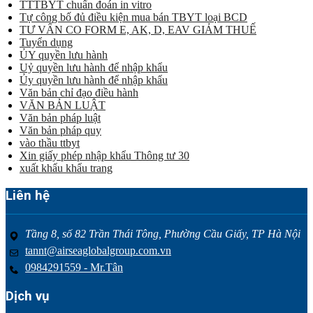
TTTBYT chuẩn đoán in vitro
Tự công bố đủ điều kiện mua bán TBYT loại BCD
TƯ VẤN CO FORM E, AK, D, EAV GIẢM THUẾ
Tuyển dụng
ỦY quyền lưu hành
Uỷ quyền lưu hành để nhập khẩu
Ủy quyền lưu hành để nhập khẩu
Văn bản chỉ đạo điều hành
VĂN BẢN LUẬT
Văn bản pháp luật
Văn bản pháp quy
vào thầu ttbyt
Xin giấy phép nhập khẩu Thông tư 30
xuất khẩu khẩu trang
Liên hệ
Tầng 8, số 82 Trần Thái Tông, Phường Cầu Giấy, TP Hà Nội
tannt@airseaglobalgroup.com.vn
0984291559 - Mr.Tân
Dịch vụ