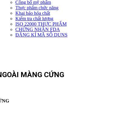
Công bố mỹ phẩm
Dịch
Thực phẩm chức năng
vụ
Khai báo hóa chất
khác
Kiểm tra chất lượng
ISO 22000 THỰC PHẨM
CHỨNG NHẬN FDA
ĐĂNG KÍ MÃ SỐ DUNS
 NGOÀI MÀNG CỨNG
ỨNG