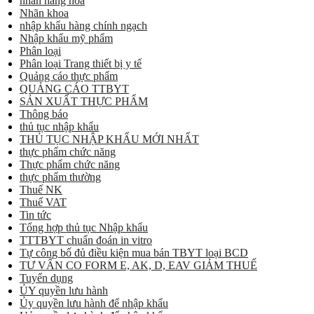
nhãn hàng hóa
Nhãn khoa
nhập khẩu hàng chính ngạch
Nhập khẩu mỹ phẩm
Phân loại
Phân loại Trang thiết bị y tế
Quảng cáo thực phẩm
QUẢNG CÁO TTBYT
SẢN XUẤT THỰC PHẨM
Thông báo
thủ tục nhập khẩu
THỦ TỤC NHẬP KHẨU MỚI NHẤT
thực phẩm chức năng
Thực phẩm chức năng
thực phẩm thường
Thuế NK
Thuế VAT
Tin tức
Tổng hợp thủ tục Nhập khẩu
TTTBYT chuẩn đoán in vitro
Tự công bố đủ điều kiện mua bán TBYT loại BCD
TƯ VẤN CO FORM E, AK, D, EAV GIẢM THUẾ
Tuyển dụng
ỦY quyền lưu hành
Ủy quyền lưu hành để nhập khẩu