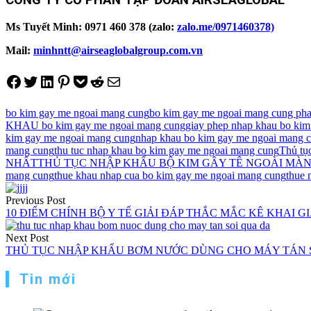
CÔNG TY CỔ PHẦN TẬP ĐOÀN AIRSEAGLOBAL
Ms Tuyết Minh: 0971 460 378 (zalo:
zalo.me/0971460378)
Mail:
minhntt@airseaglobalgroup.com.vn
Share on Facebook
Tweet on Twitter
Share on LinkedIn
Pin on Pinterest
Save to pocket
Share on Reddit
Share via Email
bo kim gay me ngoai mang cung
bo kim gay me ngoai mang cung phan
KHAU bo kim gay me ngoai mang cung
giay phep nhap khau bo ki
kim gay me ngoai mang cung
nhap khau bo kim gay me ngoai mang 
mang cung
thu tuc nhap khau bo kim gay me ngoai mang cung
Thủ tụ
NHẤT
THỦ TỤC NHẬP KHẨU BỘ KIM GÂY TÊ NGOÀI MÀ
mang cung
thue khau nhap cua bo kim gay me ngoai mang cung
thue 
Điều
Previous Post
hướng
10 ĐIỂM CHÍNH BỘ Y TẾ GIẢI ĐÁP THẮC MẮC KÊ KHAI G
bài
Next Post
viết
THỦ TỤC NHẬP KHẨU BƠM NƯỚC DÙNG CHO MÁY TÁN 
Tin mới