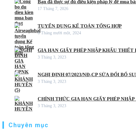
Bạn đã thực sự đủ điều kiện pháp lý để mua bán
17 Tháng 7, 2026
TUYỂN DỤNG KẾ TOÁN TỔNG HỢP
6 Tháng mười một, 2024
GIA HẠN GIẤY PHÉP NHẬP KHẨU THIẾT B
3 Tháng 3, 2023
NGHỊ ĐỊNH 07/2023/NĐ-CP SỬA ĐỔI BỔ S
3 Tháng 3, 2023
CHÍNH THỨC GIA HẠN GIẤY PHÉP NHẬP
3 Tháng 3, 2023
Chuyên mục