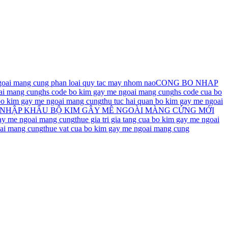
goai mang cung phan loai quy tac may nhom nao
CONG BO NHAP
ai mang cung
hs code bo kim gay me ngoai mang cung
hs code cua bo
bo kim gay me ngoai mang cung
thu tuc hai quan bo kim gay me ngoai
 NHẬP KHẨU BỘ KIM GÂY MÊ NGOÀI MÀNG CỨNG MỚI
 gay me ngoai mang cung
thue gia tri gia tang cua bo kim gay me ngoai
oai mang cung
thue vat cua bo kim gay me ngoai mang cung