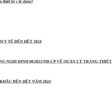
 thiết bị y tế chưa?
Ị Y TẾ ĐẾN HẾT 2024
UNG NGHỊ ĐỊNH 98/2021/NĐ-CP VỀ QUẢN LÝ TRANG THIẾT 
 KHẨU ĐẾN HẾT NĂM 2024