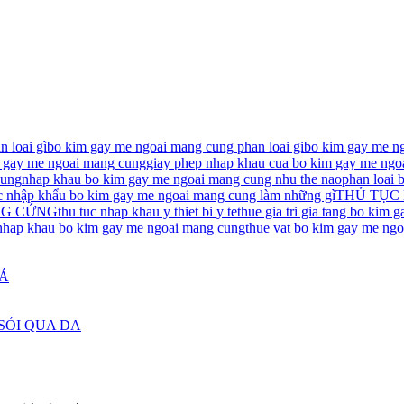
 loai gì
bo kim gay me ngoai mang cung phan loai gi
bo kim gay me n
m gay me ngoai mang cung
giay phep nhap khau cua bo kim gay me ngo
cung
nhap khau bo kim gay me ngoai mang cung nhu the nao
phan loai 
c nhập khẩu bo kim gay me ngoai mang cung làm những gì
THỦ TỤC
NG CỨNG
thu tuc nhap khau y thiet bi y te
thue gia tri gia tang bo kim
nhap khau bo kim gay me ngoai mang cung
thue vat bo kim gay me ng
IÁ
SỎI QUA DA