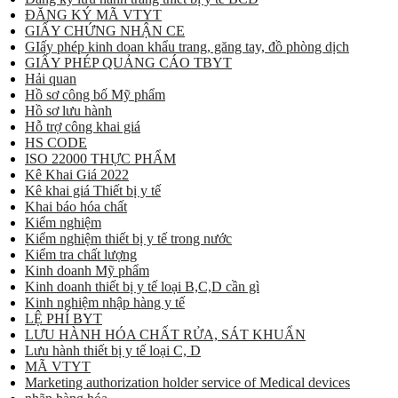
ĐĂNG KÝ MÃ VTYT
GIẤY CHỨNG NHẬN CE
GIấy phép kinh doan khẩu trang, găng tay, đồ phòng dịch
GIẤY PHÉP QUẢNG CÁO TBYT
Hải quan
Hồ sơ công bố Mỹ phẩm
Hồ sơ lưu hành
Hỗ trợ công khai giá
HS CODE
ISO 22000 THỰC PHẨM
Kê Khai Giá 2022
Kê khai giá Thiết bị y tế
Khai báo hóa chất
Kiểm nghiệm
Kiểm nghiệm thiết bị y tế trong nước
Kiểm tra chất lượng
Kinh doanh Mỹ phẩm
Kinh doanh thiết bị y tế loại B,C,D cần gì
Kinh nghiệm nhập hàng y tế
LỆ PHÍ BYT
LƯU HÀNH HÓA CHẤT RỬA, SÁT KHUẨN
Lưu hành thiết bị y tế loại C, D
MÃ VTYT
Marketing authorization holder service of Medical devices