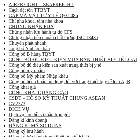
AIRFREIGHT – SEAFREIGHT
Cách đặt tên TTBYT
CẤP MÃ VẬT TƯ Y TẾ QĐ 5086
Chỉ nha khoa, tăm nha khoa
CHỨNG NHẬN FDA
Chứng nhận lưu hành tự do CFS
Chứng nhận tiêu chuẩn chất lượng ISO 13485
Chuyển phát nhanh
công bố A nhập khẩu
Công bố B hàng TBYT
CÔNG BỐ ĐỦ ĐIỀU KIỆN MUA BÁN THIẾT BỊ Y TẾ LOẠI
Công bố đủ điều kiện sản xuất trang thiết bị y tế
Công bố mỹ phẩm
Công bố Mỹ phẩm Nhập khẩu
Công bố tiêu chuẩn áp dụng đối với trang thiết bị y tế loại A, B
Công khai giá
CÔNG KHAI QUẢNG CÁO
CSDT – HỒ SƠ KỸ THUẬT CHUNG ASEAN
CV2373
DỊCH VỤ
Dịch vụ làm hồ sơ thầu trọn gói
Đăng kí kinh doanh
ĐĂNG KÍ MÃ SỐ DUNS
Đăng ký lưu hành
Đăng ký lưu hành trang thiết bị y tế BCD