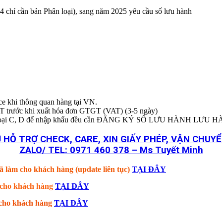
ỉ cần bản Phân loại), sang năm 2025 yêu cầu số lưu hành
ice khi thông quan hàng tại VN.
T trước khi xuất hóa đơn GTGT (VAT) (3-5 ngày)
BYT loại C, D để nhập khẩu đều cần ĐĂNG KÝ SỐ LƯU HÀNH LƯU 
 HỖ TRỢ CHECK, CARE, XIN GIẤY PHÉP, VẬN CHU
ZALO/ TEL: 0971 460 378 – Ms Tuyết Minh
ã làm cho khách hàng (update liên tục)
TẠI ĐÂY
m cho khách hàng
TẠI ĐÂY
m cho khách hàng
TẠI ĐÂY