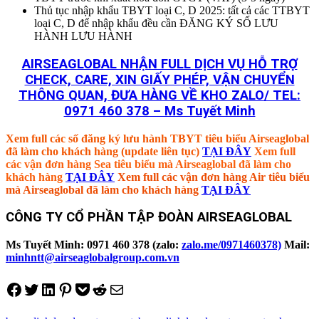
Thủ tục nhập khẩu TBYT loại C, D 2025: tất cả các TTBYT
loại C, D để nhập khẩu đều cần ĐĂNG KÝ SỐ LƯU
HÀNH LƯU HÀNH
AIRSEAGLOBAL NHẬN FULL DỊCH VỤ HỖ TRỢ
CHECK, CARE, XIN GIẤY PHÉP, VẬN CHUYỂN
THÔNG QUAN, ĐƯA HÀNG VỀ KHO ZALO/ TEL:
0971 460 378 – Ms Tuyết Minh
Xem full các số đăng ký lưu hành TBYT tiêu biểu Airseaglobal
đã làm cho khách hàng (update liên tục)
TẠI ĐÂY
Xem full
các vận đơn hàng Sea tiêu biểu mà Airseaglobal đã làm cho
khách hàng
TẠI ĐÂY
Xem full các vận đơn hàng Air tiêu biểu
mà Airseaglobal đã làm cho khách hàng
TẠI ĐÂY
CÔNG TY CỔ PHẦN TẬP ĐOÀN AIRSEAGLOBAL
Ms Tuyết Minh: 0971 460 378 (zalo:
zalo.me/0971460378)
Mail:
minhntt@airseaglobalgroup.com.vn
Share on Facebook
Tweet on Twitter
Share on LinkedIn
Pin on Pinterest
Save to pocket
Share on Reddit
Share via Email