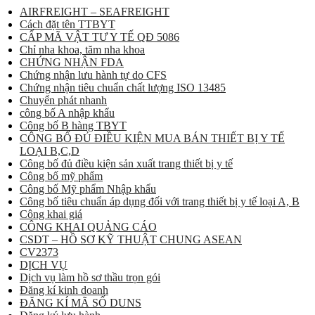
AIRFREIGHT – SEAFREIGHT
Cách đặt tên TTBYT
CẤP MÃ VẬT TƯ Y TẾ QĐ 5086
Chỉ nha khoa, tăm nha khoa
CHỨNG NHẬN FDA
Chứng nhận lưu hành tự do CFS
Chứng nhận tiêu chuẩn chất lượng ISO 13485
Chuyển phát nhanh
công bố A nhập khẩu
Công bố B hàng TBYT
CÔNG BỐ ĐỦ ĐIỀU KIỆN MUA BÁN THIẾT BỊ Y TẾ
LOẠI B,C,D
Công bố đủ điều kiện sản xuất trang thiết bị y tế
Công bố mỹ phẩm
Công bố Mỹ phẩm Nhập khẩu
Công bố tiêu chuẩn áp dụng đối với trang thiết bị y tế loại A, B
Công khai giá
CÔNG KHAI QUẢNG CÁO
CSDT – HỒ SƠ KỸ THUẬT CHUNG ASEAN
CV2373
DỊCH VỤ
Dịch vụ làm hồ sơ thầu trọn gói
Đăng kí kinh doanh
ĐĂNG KÍ MÃ SỐ DUNS