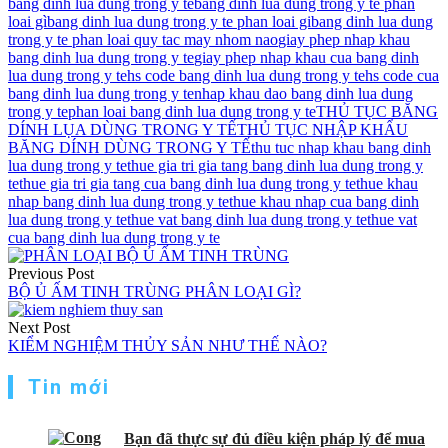
bang dinh lua dung trong y te
bang dinh lua dung trong y te phan
loai gì
bang dinh lua dung trong y te phan loai gi
bang dinh lua dung
trong y te phan loai quy tac may nhom nao
giay phep nhap khau
bang dinh lua dung trong y te
giay phep nhap khau cua bang dinh
lua dung trong y te
hs code bang dinh lua dung trong y te
hs code cua
bang dinh lua dung trong y te
nhap khau dao bang dinh lua dung
trong y te
phan loai bang dinh lua dung trong y te
THỦ TỤC BĂNG
DÍNH LỤA DÙNG TRONG Y TẾ
THỦ TỤC NHẬP KHẨU
BĂNG DÍNH DÙNG TRONG Y TẾ
thu tuc nhap khau bang dinh
lua dung trong y te
thue gia tri gia tang bang dinh lua dung trong y
te
thue gia tri gia tang cua bang dinh lua dung trong y te
thue khau
nhap bang dinh lua dung trong y te
thue khau nhap cua bang dinh
lua dung trong y te
thue vat bang dinh lua dung trong y te
thue vat
cua bang dinh lua dung trong y te
Điều
Previous Post
hướng
BỘ Ủ ẤM TINH TRÙNG PHÂN LOẠI GÌ?
bài
Next Post
viết
KIỂM NGHIỆM THỦY SẢN NHƯ THẾ NÀO?
Tin mới
Bạn đã thực sự đủ điều kiện pháp lý để mua