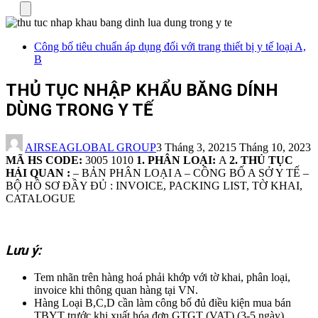
Menu
Công bố tiêu chuẩn áp dụng đối với trang thiết bị y tế loại A,
B
THỦ TỤC NHẬP KHẨU BĂNG DÍNH
DÙNG TRONG Y TẾ
AIRSEAGLOBAL GROUP
3 Tháng 3, 2021
5 Tháng 10, 2023
MÃ HS CODE:
3005 1010
1. PHÂN LOẠI:
A
2. THỦ TỤC
HẢI QUAN :
– BẢN PHÂN LOẠI A – CÔNG BỐ A SỞ Y TẾ –
BỘ HỒ SƠ ĐẦY ĐỦ : INVOICE, PACKING LIST, TỜ KHAI,
CATALOGUE
Lưu ý:
Tem nhãn trên hàng hoá phải khớp với tờ khai, phân loại,
invoice khi thông quan hàng tại VN.
Hàng Loại B,C,D cần làm công bố đủ điều kiện mua bán
TBYT trước khi xuất hóa đơn GTGT (VAT) (3-5 ngày)