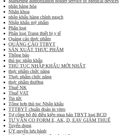
Marketing authorization holder service of Medical devices
nhãn hàng hóa
Nhãn khoa
nhập khẩu hàng chính ngạch
Nhập khẩu mỹ phẩm
Phân loại
Phân loại Trang thiết bị y tế
Quảng cáo thực phẩm
QUẢNG CÁO TTBYT
SẢN XUẤT THỰC PHẨM
Thông báo
thủ tục nhập khẩu
THỦ TỤC NHẬP KHẨU MỚI NHẤT
thực phẩm chức năng
Thực phẩm chức năng
thực phẩm thường
Thuế NK
Thuế VAT
Tin tức
Tổng hợp thủ tục Nhập khẩu
TTTBYT chuẩn đoán in vitro
Tự công bố đủ điều kiện mua bán TBYT loại BCD
TƯ VẤN CO FORM E, AK, D, EAV GIẢM THUẾ
Tuyển dụng
ỦY quyền lưu hành