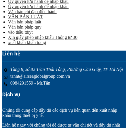
Uỷ quyền lưu hành để nhập khẩu
Ủy quyền lưu hành để nhập khẩu
Văn bản chỉ đạo điều hành
VĂN BẢN LUẬT
Văn bản pháp luật
Văn bản pháp quy
vào thầu ttbyt
Xin giấy phép nhập khẩu Thông tư 30
xuất khẩu khẩu trang
Liên hệ
Tầng 8, số 82 Trần Thái Tông, Phường Cầu Giấy, TP Hà Nội
tannt@airseaglobalgroup.com.vn
0984291559 - Mr.Tân
Dịch vụ
Chúng tôi cung cấp đầy đủ các dịch vụ liên quan đến xuất nhập
khẩu trang thiết bị y tế.
Liên hệ ngay với chúng tôi để được tư vấn chi tiết và đầy đủ nhất