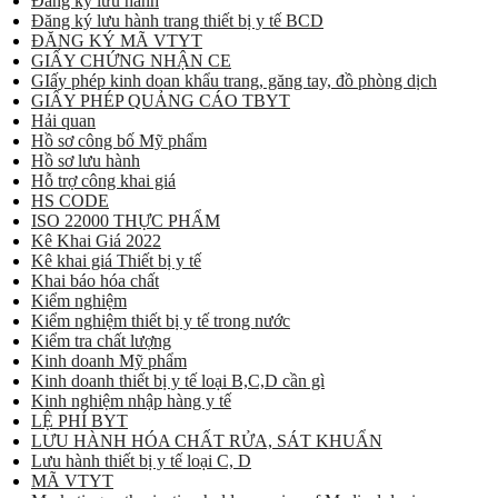
Đăng ký lưu hành
Đăng ký lưu hành trang thiết bị y tế BCD
ĐĂNG KÝ MÃ VTYT
GIẤY CHỨNG NHẬN CE
GIấy phép kinh doan khẩu trang, găng tay, đồ phòng dịch
GIẤY PHÉP QUẢNG CÁO TBYT
Hải quan
Hồ sơ công bố Mỹ phẩm
Hồ sơ lưu hành
Hỗ trợ công khai giá
HS CODE
ISO 22000 THỰC PHẨM
Kê Khai Giá 2022
Kê khai giá Thiết bị y tế
Khai báo hóa chất
Kiểm nghiệm
Kiểm nghiệm thiết bị y tế trong nước
Kiểm tra chất lượng
Kinh doanh Mỹ phẩm
Kinh doanh thiết bị y tế loại B,C,D cần gì
Kinh nghiệm nhập hàng y tế
LỆ PHÍ BYT
LƯU HÀNH HÓA CHẤT RỬA, SÁT KHUẨN
Lưu hành thiết bị y tế loại C, D
MÃ VTYT