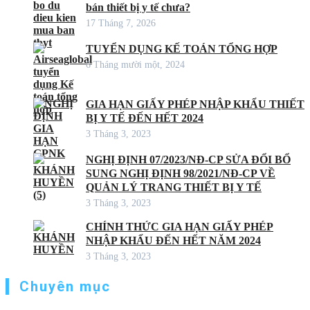
bán thiết bị y tế chưa?
17 Tháng 7, 2026
TUYỂN DỤNG KẾ TOÁN TỔNG HỢP
6 Tháng mười một, 2024
GIA HẠN GIẤY PHÉP NHẬP KHẨU THIẾT
BỊ Y TẾ ĐẾN HẾT 2024
3 Tháng 3, 2023
NGHỊ ĐỊNH 07/2023/NĐ-CP SỬA ĐỔI BỔ
SUNG NGHỊ ĐỊNH 98/2021/NĐ-CP VỀ
QUẢN LÝ TRANG THIẾT BỊ Y TẾ
3 Tháng 3, 2023
CHÍNH THỨC GIA HẠN GIẤY PHÉP
NHẬP KHẨU ĐẾN HẾT NĂM 2024
3 Tháng 3, 2023
Chuyên mục