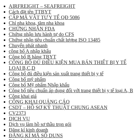
AIRFREIGHT – SEAFREIGHT
Cách đặt tên TTBYT
CẤP MÃ VẬT TƯ Y TẾ QĐ 5086
Chỉ nha khoa, tăm nha khoa
CHỨNG NHẬN FDA
Chứng nhận lưu hành tự do CFS
Chứng nhận tiêu chuẩn chất lượng ISO 13485
Chuyển phát nhanh
công bố A nhập khẩu
Công bố B hàng TBYT
CÔNG BỐ ĐỦ ĐIỀU KIỆN MUA BÁN THIẾT BỊ Y TẾ
LOẠI B,C,D
Công bố đủ điều kiện sản xuất trang thiết bị y tế
Công bố mỹ phẩm
Công bố Mỹ phẩm Nhập khẩu
Công bố tiêu chuẩn áp dụng đối với trang thiết bị y tế loại A, B
Công khai giá
CÔNG KHAI QUẢNG CÁO
CSDT – HỒ SƠ KỸ THUẬT CHUNG ASEAN
CV2373
DỊCH VỤ
Dịch vụ làm hồ sơ thầu trọn gói
Đăng kí kinh doanh
ĐĂNG KÍ MÃ SỐ DUNS