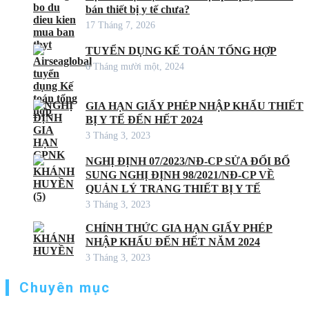
bán thiết bị y tế chưa?
17 Tháng 7, 2026
TUYỂN DỤNG KẾ TOÁN TỔNG HỢP
6 Tháng mười một, 2024
GIA HẠN GIẤY PHÉP NHẬP KHẨU THIẾT
BỊ Y TẾ ĐẾN HẾT 2024
3 Tháng 3, 2023
NGHỊ ĐỊNH 07/2023/NĐ-CP SỬA ĐỔI BỔ
SUNG NGHỊ ĐỊNH 98/2021/NĐ-CP VỀ
QUẢN LÝ TRANG THIẾT BỊ Y TẾ
3 Tháng 3, 2023
CHÍNH THỨC GIA HẠN GIẤY PHÉP
NHẬP KHẨU ĐẾN HẾT NĂM 2024
3 Tháng 3, 2023
Chuyên mục