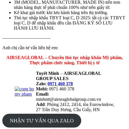
3M (MODEL, MANUFACTURER, MADE IN) trên tem
nhãn hàng thực tế phải chuẩn 100% như trên giấy tờ.
Kê khai giá trước khi lưu hành hàng trên thị trường.
Thủ tục nhập khẩu TBYT loại C, D 2025: tất cả các TTBYT
loại C, D để nhập khẩu đều cần ĐĂNG KÝ SỐ LƯU
HÀNH LƯU HÀNH.
——————————–
Anh chị cần tư vấn liên hệ em:
AIRSEAGLOBAL – Chuyên thủ tục nhập khẩu Mỹ phẩm,
Thực phẩm chức năng, Thiết bị y tế
Tuyết Minh
–
AIRSEAGLOBAL
GROUP SALES
Zalo:
0971 460 378
Mobi:
0971 460 378
Email:
minhntt@airseaglobalgroup.com.vn
Add
: Phòng 2412, 2414, tòa Eurowindow,
27 Trần Duy Hưng, Cầu Giấy, HN
NHẬN TƯ VẤN QUA ZALO