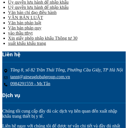
Ủy quyền lưu hành để nhập khẩu
Uỷ quyền lưu hành để nhập khẩu
Văn bản chỉ đạo điều hành
VĂN BẢN LUẬT
Văn bản pháp luật
Văn bản pháp quy
vào thầu ttbyt
Xin giấy phép nhập khẩu Thông tư 30
xuất khẩu khẩu trang
Liên hệ
Tầng 8, số 82 Trần Thái Tông, Phường Cầu Giấy, TP Hà Nội
tannt@airseaglobalgroup.com.vn
0984291559 - Mr.Tân
Dịch vụ
Chúng tôi cung cấp đầy đủ các dịch vụ liên quan đến xuất nhập
khẩu trang thiết bị y tế.
Liên hệ ngay với chúng tôi để được tư vấn chi tiết và đầy đủ nhất