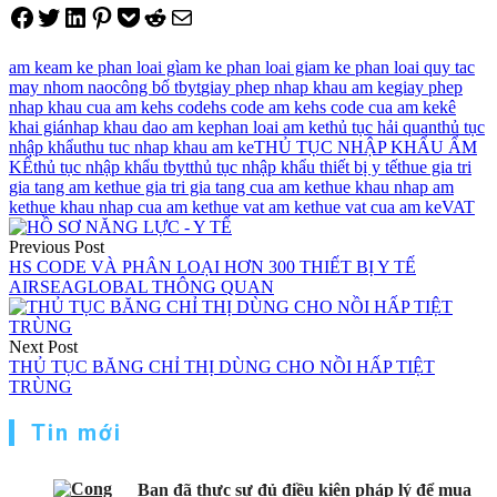
Share on Facebook
Tweet on Twitter
Share on LinkedIn
Pin on Pinterest
Save to pocket
Share on Reddit
Share via Email
am ke
am ke phan loai gì
am ke phan loai gi
am ke phan loai quy tac
may nhom nao
công bố tbyt
giay phep nhap khau am ke
giay phep
nhap khau cua am ke
hs code
hs code am ke
hs code cua am ke
kê
khai giá
nhap khau dao am ke
phan loai am ke
thủ tục hải quan
thủ tục
nhập khẩu
thu tuc nhap khau am ke
THỦ TỤC NHẬP KHẨU ẨM
KẾ
thủ tục nhập khẩu tbyt
thủ tục nhập khẩu thiết bị y tế
thue gia tri
gia tang am ke
thue gia tri gia tang cua am ke
thue khau nhap am
ke
thue khau nhap cua am ke
thue vat am ke
thue vat cua am ke
VAT
Điều
Previous Post
hướng
HS CODE VÀ PHÂN LOẠI HƠN 300 THIẾT BỊ Y TẾ
AIRSEAGLOBAL THÔNG QUAN
bài
viết
Next Post
THỦ TỤC BĂNG CHỈ THỊ DÙNG CHO NỒI HẤP TIỆT
TRÙNG
Tin mới
Bạn đã thực sự đủ điều kiện pháp lý để mua