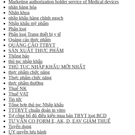
Marketing authorization holder service of Medical devices
nhãn hàng hóa
Nhãn khoa
nhập khẩu hàng chính ngạch
Nhập khẩu mỹ phẩm
Phân loại
Phân loại Trang thiết bị y tế
Quảng cáo thực phẩm
QUẢNG CÁO TTBYT
SẢN XUẤT THỰC PHẨM
Thông báo
thủ tục nhập khẩu
THỦ TỤC NHẬP KHẨU MỚI NHẤT
thực phẩm chức năng
Thực phẩm chức năng
thực phẩm thường
Thuế NK
Thuế VAT
Tin tức
Tổng hợp thủ tục Nhập khẩu
TTTBYT chuẩn đoán in vitro
Tự công bố đủ điều kiện mua bán TBYT loại BCD
TƯ VẤN CO FORM E, AK, D, EAV GIẢM THUẾ
Tuyển dụng
ỦY quyền lưu hành