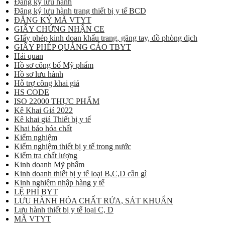
Đăng ký lưu hành
Đăng ký lưu hành trang thiết bị y tế BCD
ĐĂNG KÝ MÃ VTYT
GIẤY CHỨNG NHẬN CE
GIấy phép kinh doan khẩu trang, găng tay, đồ phòng dịch
GIẤY PHÉP QUẢNG CÁO TBYT
Hải quan
Hồ sơ công bố Mỹ phẩm
Hồ sơ lưu hành
Hỗ trợ công khai giá
HS CODE
ISO 22000 THỰC PHẨM
Kê Khai Giá 2022
Kê khai giá Thiết bị y tế
Khai báo hóa chất
Kiểm nghiệm
Kiểm nghiệm thiết bị y tế trong nước
Kiểm tra chất lượng
Kinh doanh Mỹ phẩm
Kinh doanh thiết bị y tế loại B,C,D cần gì
Kinh nghiệm nhập hàng y tế
LỆ PHÍ BYT
LƯU HÀNH HÓA CHẤT RỬA, SÁT KHUẨN
Lưu hành thiết bị y tế loại C, D
MÃ VTYT