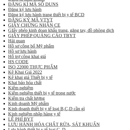
ĐĂNG KÍ MÃ SỐ DUNS
Đăng ký lưu hành
Đăng ký lưu hành trang thiết bị y tế BCD
ĐĂNG KÝ MÃ VTYT
GIẤY CHỨNG NHẬN CE
GIấy phép kinh doan khẩu trang, găng tay, đồ phòng dịch
GIẤY PHÉP QUẢNG CÁO TBYT
Hải quan
Hồ sơ công bố Mỹ phẩm
Hồ sơ lưu hành
Hỗ trợ công khai giá
HS CODE
ISO 22000 THỰC PHẨM
Kê Khai Giá 2022
Kê khai giá Thiết bị y tế
Khai báo hóa chất
Kiểm nghiệm
Kiểm nghiệm thiết bị y tế trong nước
Kiểm tra chất lượng
Kinh doanh Mỹ phẩm
Kinh doanh thiết bị y tế loại B,C,D cần gì
Kinh nghiệm nhập hàng y tế
LỆ PHÍ BYT
LƯU HÀNH HÓA CHẤT RỬA, SÁT KHUẨN
Lưu hành thiết bị y tế loại C, D