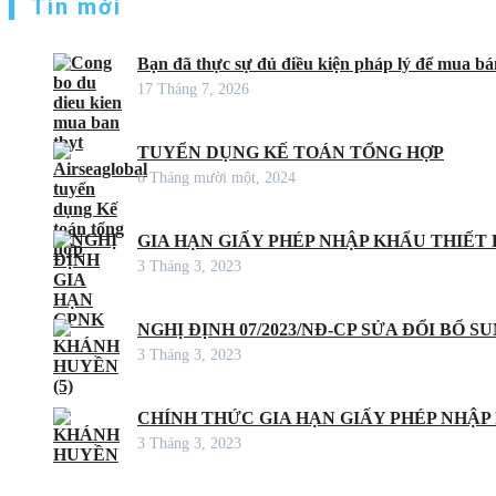
Tin mới
Bạn đã thực sự đủ điều kiện pháp lý để mua bán
17 Tháng 7, 2026
TUYỂN DỤNG KẾ TOÁN TỔNG HỢP
6 Tháng mười một, 2024
GIA HẠN GIẤY PHÉP NHẬP KHẨU THIẾT B
3 Tháng 3, 2023
NGHỊ ĐỊNH 07/2023/NĐ-CP SỬA ĐỔI BỔ S
3 Tháng 3, 2023
CHÍNH THỨC GIA HẠN GIẤY PHÉP NHẬP
3 Tháng 3, 2023