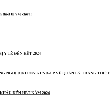
 thiết bị y tế chưa?
Ị Y TẾ ĐẾN HẾT 2024
UNG NGHỊ ĐỊNH 98/2021/NĐ-CP VỀ QUẢN LÝ TRANG THIẾT 
 KHẨU ĐẾN HẾT NĂM 2024