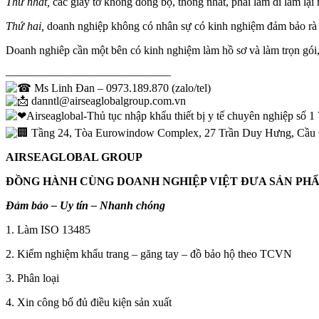
Thứ nhất,
các giấy tờ không đồng bộ, thống nhất, phải làm đi làm lại 
Thứ hai,
doanh nghiệp không có nhân sự có kinh nghiệm đảm bảo rà 
Doanh nghiêp cần một bên có kinh nghiệm làm hồ sơ và làm trọn gói, 
——————————————–
Ms Linh Đan – 0973.189.870 (zalo/tel)
danntl@airseaglobalgroup.com.vn
Airseaglobal-Thủ tục nhập khẩu thiết bị y tế chuyên nghiệp số 
Tầng 24, Tòa Eurowindow Complex, 27 Trần Duy Hưng, Cầu 
AIRSEAGLOBAL GROUP
ĐỒNG HÀNH CÙNG DOANH NGHIỆP VIỆT ĐƯA SẢN PHẨ
Đảm bảo – Uy tín – Nhanh chóng
1. Làm ISO 13485
2. Kiểm nghiệm khẩu trang – găng tay – đồ bảo hộ theo TCVN
3. Phân loại
4. Xin công bố đủ điều kiện sản xuất