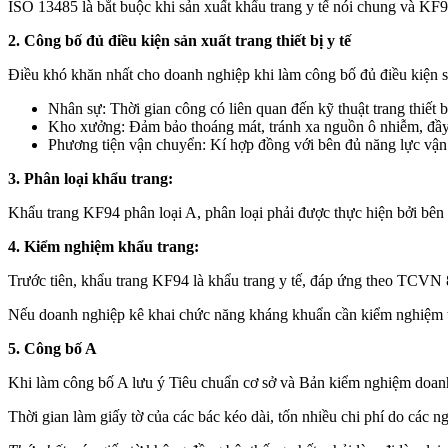
ISO 13485 là bắt buộc khi sản xuất khẩu trang y tế nói chung và KF9
2. Công bố đủ điều kiện sản xuất trang thiết bị y tế
Điều khó khăn nhất cho doanh nghiệp khi làm công bố đủ điều kiện sả
Nhân sự: Thời gian công có liên quan đến kỹ thuật trang thiết 
Kho xưởng: Đảm bảo thoáng mát, tránh xa nguồn ô nhiễm, đầy
Phương tiện vận chuyển: Kí hợp đồng với bên đủ năng lực vận
3. Phân loại khẩu trang:
Khẩu trang KF94 phân loại A, phân loại phải được thực hiện bởi bên
4. Kiểm nghiệm khẩu trang:
Trước tiên, khẩu trang KF94 là khẩu trang y tế, đáp ứng theo TCVN
Nếu doanh nghiệp kê khai chức năng kháng khuẩn cần kiểm nghiệm
5. Công bố A
Khi làm công bố A lưu ý Tiêu chuẩn cơ sở và Bản kiểm nghiệm doan
Thời gian làm giấy tờ của các bác kéo dài, tốn nhiều chi phí do các 