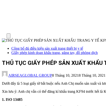
Menu
Công bố đủ điều kiện sản xuất trang thiết bị y tế
GIấy phép kinh doan khẩu trang, găng tay, đồ phòng dịch
THỦ TỤC GIẤY PHÉP SẢN XUẤT KHẨU T
AIRSEAGLOBAL GROUP
8 Tháng 10, 2021
8 Tháng 10, 2021
Dưới đây là 5 loại giấy tờ bắt buộc nếu Anh Chị muốn sản xuất và 
Xin lưu ý: Anh chị vẫn có thể đăng kí khẩu trang KF94 trước hết là 
1. ISO 13485