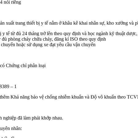
4 nói riêng
n xuất trang thiết bị y tế nằm ở khâu kê khai nhân sự, kho xưởng và 
bị y tế từ đủ 24 tháng trở lên theo quy định và học ngành kỹ thuật dượ
 đủ phòng cháy chữa cháy, đăng kí ISO theo quy định
 chuyển hoặc sử dụng xe đạt yêu cầu vận chuyển
 có Chứng chỉ phân loại
 8389 – 1
 thêm Khả năng bảo vệ chống nhiễm khuẩn và Độ vô khuẩn theo TCV
h nghiệp đã làm phải khớp nhau.
nguyên nhân: