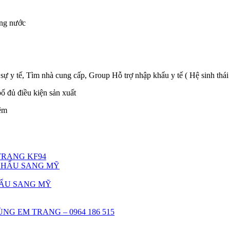
ong nước
ự y tế, Tìm nhà cung cấp, Group Hỗ trợ nhập khẩu y tế ( Hệ sinh thái
 đủ điều kiện sản xuất
iệm
TRANG KF94
ẨU SANG MỸ
NG EM TRANG – 0964 186 515