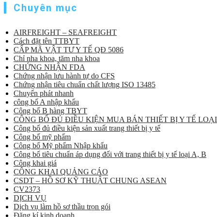
Chuyên mục
AIRFREIGHT – SEAFREIGHT
Cách đặt tên TTBYT
CẤP MÃ VẬT TƯ Y TẾ QĐ 5086
Chỉ nha khoa, tăm nha khoa
CHỨNG NHẬN FDA
Chứng nhận lưu hành tự do CFS
Chứng nhận tiêu chuẩn chất lượng ISO 13485
Chuyển phát nhanh
công bố A nhập khẩu
Công bố B hàng TBYT
CÔNG BỐ ĐỦ ĐIỀU KIỆN MUA BÁN THIẾT BỊ Y TẾ LOẠI
Công bố đủ điều kiện sản xuất trang thiết bị y tế
Công bố mỹ phẩm
Công bố Mỹ phẩm Nhập khẩu
Công bố tiêu chuẩn áp dụng đối với trang thiết bị y tế loại A, B
Công khai giá
CÔNG KHAI QUẢNG CÁO
CSDT – HỒ SƠ KỸ THUẬT CHUNG ASEAN
CV2373
DỊCH VỤ
Dịch vụ làm hồ sơ thầu trọn gói
Đăng kí kinh doanh