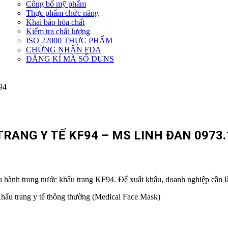
Công bố mỹ phẩm
Dịch
Thực phẩm chức năng
vụ
Khai báo hóa chất
khác
Kiểm tra chất lượng
ISO 22000 THỰC PHẨM
CHỨNG NHẬN FDA
ĐĂNG KÍ MÃ SỐ DUNS
RANG Y TẾ KF94 – MS LINH ĐAN 0973.
lưu hành trong nước khẩu trang KF94. Để xuất khẩu, doanh nghiệp cầ
Khẩu trang y tế thông thường (Medical Face Mask)