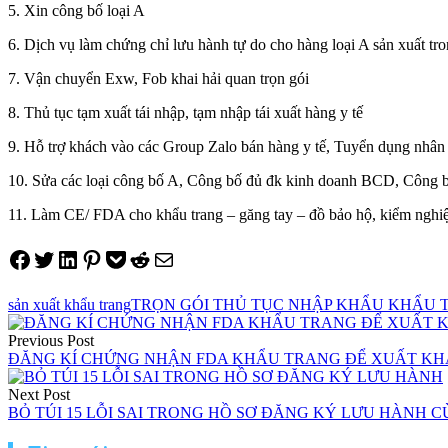
5. Xin công bố loại A
6. Dịch vụ làm chứng chỉ lưu hành tự do cho hàng loại A sản xuất tr
7. Vận chuyển Exw, Fob khai hải quan trọn gói
8. Thủ tục tạm xuất tái nhập, tạm nhập tái xuất hàng y tế
9. Hỗ trợ khách vào các Group Zalo bán hàng y tế, Tuyển dụng nhân s
10. Sửa các loại công bố A, Công bố đủ đk kinh doanh BCD, Công bố
11. Làm CE/ FDA cho khẩu trang – găng tay – đồ bảo hộ, kiểm ngh
Share on Facebook
Tweet on Twitter
Share on LinkedIn
Pin on Pinterest
Save to pocket
Share on Reddit
Share via Email
sản xuất khẩu trang
TRỌN GÓI THỦ TỤC NHẬP KHẨU KHẨU 
Điều
Previous Post
hướng
ĐĂNG KÍ CHỨNG NHẬN FDA KHẨU TRANG ĐỂ XUẤT KH
bài
Next Post
viết
BỎ TÚI 15 LỖI SAI TRONG HỒ SƠ ĐĂNG KÝ LƯU HÀNH CÙ