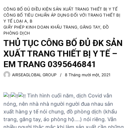
CÔNG BỐ ĐỦ ĐIỀU KIỆN SẢN XUẤT TRANG THIẾT BỊ Y TẾ
CÔNG BỐ TIÊU CHUẨN ÁP DỤNG ĐỐI VỚI TRANG THIẾT BỊ
Y TẾ LOẠI A, B
GIẤY PHÉP KINH DOAN KHẨU TRANG, GĂNG TAY, ĐỒ
PHÒNG DỊCH
THỦ TỤC CÔNG BỐ ĐỦ ĐK SẢN
XUẤT TRANG THIẾT BỊ Y TẾ –
EM TRANG 0395646841
AIRSEAGLOBAL GROUP
8 Tháng mười một, 2021
Tình hình cuối năm, dịch Covid vẫn
nóng, nên nhà nhà người người đua nhau sản
xuất hàng y tế nói chung, đồ phòng dịch (khẩu
trang, găng tay, áo phòng hộ….) nói riêng. Vẫn
nhiều người thắc mắc khi làm sản xuất cần những