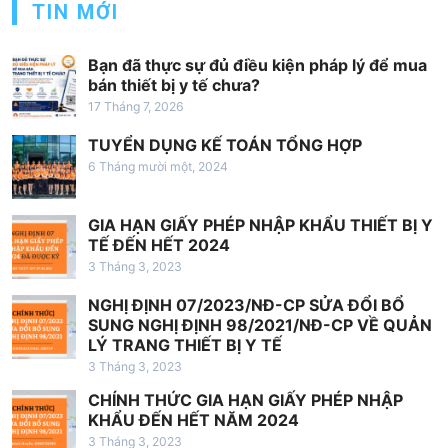
TIN MỚI
v
i
Bạn đã thực sự đủ điều kiện pháp lý để mua
ế
bán thiết bị y tế chưa?
t
17 Tháng 7, 2026
TUYỂN DỤNG KẾ TOÁN TỔNG HỢP
6 Tháng mười một, 2024
GIA HẠN GIẤY PHÉP NHẬP KHẨU THIẾT BỊ Y
TẾ ĐẾN HẾT 2024
3 Tháng 3, 2023
NGHỊ ĐỊNH 07/2023/NĐ-CP SỬA ĐỔI BỔ
SUNG NGHỊ ĐỊNH 98/2021/NĐ-CP VỀ QUẢN
LÝ TRANG THIẾT BỊ Y TẾ
3 Tháng 3, 2023
CHÍNH THỨC GIA HẠN GIẤY PHÉP NHẬP
KHẨU ĐẾN HẾT NĂM 2024
3 Tháng 3, 2023