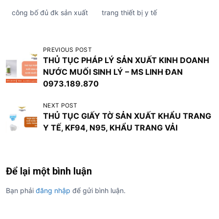
công bố đủ đk sản xuất
trang thiết bị y tế
Đ
PREVIOUS POST
THỦ TỤC PHÁP LÝ SẢN XUẤT KINH DOANH
i
NƯỚC MUỐI SINH LÝ – MS LINH ĐAN
ề
0973.189.870
u
NEXT POST
h
THỦ TỤC GIẤY TỜ SẢN XUẤT KHẨU TRANG
ư
Y TẾ, KF94, N95, KHẨU TRANG VẢI
ớ
n
g
Để lại một bình luận
b
Bạn phải
đăng nhập
để gửi bình luận.
à
i