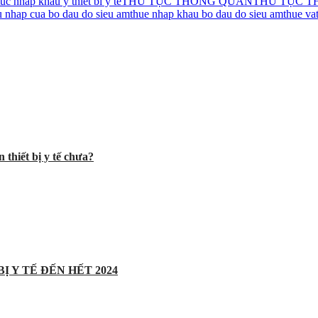
tuc nhap khau y thiet bi y te
THỦ TỤC THÔNG QUAN
THỦ TỤC T
u nhap cua bo dau do sieu am
thue nhap khau bo dau do sieu am
thue va
 thiết bị y tế chưa?
Ị Y TẾ ĐẾN HẾT 2024