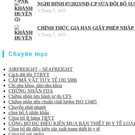
NGHỊ ĐỊNH 07/2023/NĐ-CP SỬA ĐỔI BỔ S
3 Tháng 3, 2023
CHÍNH THỨC GIA HẠN GIẤY PHÉP NHẬP
3 Tháng 3, 2023
Chuyên mục
AIRFREIGHT – SEAFREIGHT
Cách đặt tên TTBYT
CẤP MÃ VẬT TƯ Y TẾ QĐ 5086
Chỉ nha khoa, tăm nha khoa
CHỨNG NHẬN FDA
Chứng nhận lưu hành tự do CFS
Chứng nhận tiêu chuẩn chất lượng ISO 13485
Chuyển phát nhanh
công bố A nhập khẩu
Công bố B hàng TBYT
CÔNG BỐ ĐỦ ĐIỀU KIỆN MUA BÁN THIẾT BỊ Y TẾ LOẠI
Công bố đủ điều kiện sản xuất trang thiết bị y tế
Công bố mỹ phẩm