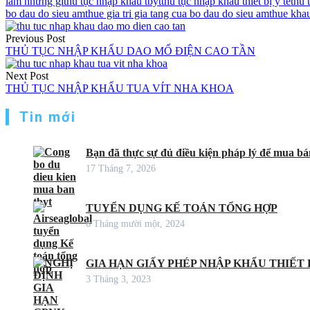
làm những gì
thủ tục nhập khẩu tbyt
thủ tục nhập khẩu thiết bị y tế
thu 
bo dau do sieu am
thue gia tri gia tang cua bo dau do sieu am
thue kha
Điều
Previous Post
hướng
THỦ TỤC NHẬP KHẨU DAO MỔ ĐIỆN CAO TẦN
bài
Next Post
viết
THỦ TỤC NHẬP KHẨU TUA VÍT NHA KHOA
Tin mới
Bạn đã thực sự đủ điều kiện pháp lý để mua bán
17 Tháng 7, 2026
TUYỂN DỤNG KẾ TOÁN TỔNG HỢP
6 Tháng mười một, 2024
GIA HẠN GIẤY PHÉP NHẬP KHẨU THIẾT B
3 Tháng 3, 2023