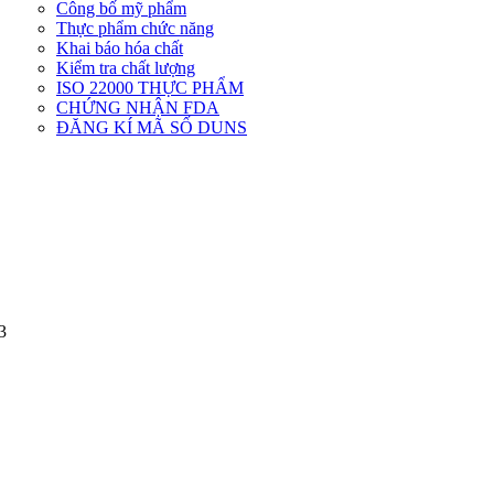
Công bố mỹ phẩm
Dịch
Thực phẩm chức năng
vụ
Khai báo hóa chất
khác
Kiểm tra chất lượng
ISO 22000 THỰC PHẨM
CHỨNG NHẬN FDA
ĐĂNG KÍ MÃ SỐ DUNS
3