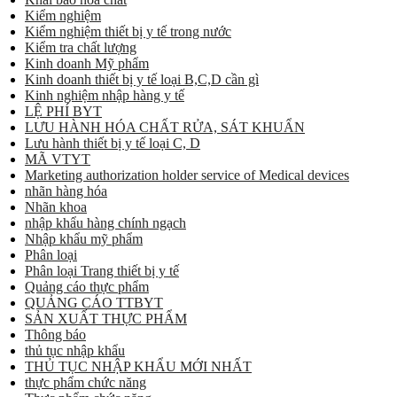
Kiểm nghiệm
Kiểm nghiệm thiết bị y tế trong nước
Kiểm tra chất lượng
Kinh doanh Mỹ phẩm
Kinh doanh thiết bị y tế loại B,C,D cần gì
Kinh nghiệm nhập hàng y tế
LỆ PHÍ BYT
LƯU HÀNH HÓA CHẤT RỬA, SÁT KHUẨN
Lưu hành thiết bị y tế loại C, D
MÃ VTYT
Marketing authorization holder service of Medical devices
nhãn hàng hóa
Nhãn khoa
nhập khẩu hàng chính ngạch
Nhập khẩu mỹ phẩm
Phân loại
Phân loại Trang thiết bị y tế
Quảng cáo thực phẩm
QUẢNG CÁO TTBYT
SẢN XUẤT THỰC PHẨM
Thông báo
thủ tục nhập khẩu
THỦ TỤC NHẬP KHẨU MỚI NHẤT
thực phẩm chức năng