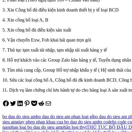
3. Xin Công bố đủ điều kiện kinh doanh thiết bị y tế loại BCD
4. Xin công bố loại A, B
5. Xin công bố đủ điều kiện sản xuất
6. Vận chuyển Exw, Fob khai hải quan trọn gói
7. Thủ tục tạm xuất tái nhập, tạm nhập tái xuất hàng y tế
8. Hỗ trợ khách vào các Group Zalo bán hàng y tế, Tuyển dụng nhân 
9. Tìm nhà cung cấp, Group Hỗ trợ nhập khẩu y tế ( Hệ sinh thái của
10. Sửa các loại công bố A, Công bố đủ đk kinh doanh BCD, Công bố
11. Dịch vụ làm chứng chỉ lưu hành tự do cho hàng loại A sản xuất t
Share on Facebook
Tweet on Twitter
Share on LinkedIn
Pin on Pinterest
Save to pocket
Share on Reddit
Share via Email
bo dau do sieu am
bo dau do sieu am phan loai gì
bo dau do sieu am ph
sieu am
giay phep nhap khau cua bo dau do sieu am
hs code
hs code cu
nao
phan loai bo dau do sieu am
phân loại tbyt
THỦ TỤC BỘ ĐẦU D