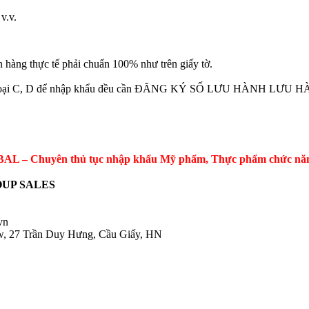
v.v.
thực tế phải chuẩn 100% như trên giấy tờ.
BYT loại C, D để nhập khẩu đều cần ĐĂNG KÝ SỐ LƯU HÀNH LƯU 
 – Chuyên thủ tục nhập khẩu Mỹ phẩm, Thực phẩm chức năng, 
UP SALES
.vn
ow, 27 Trần Duy Hưng, Cầu Giấy, HN