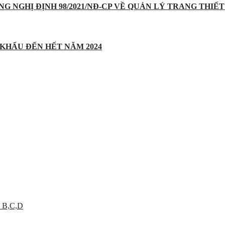
UNG NGHỊ ĐỊNH 98/2021/NĐ-CP VỀ QUẢN LÝ TRANG THIẾT 
 KHẨU ĐẾN HẾT NĂM 2024
 B,C,D