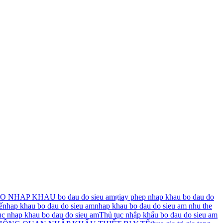
 NHAP KHAU bo dau do sieu am
giay phep nhap khau bo dau do
ế
nhap khau bo dau do sieu am
nhap khau bo dau do sieu am nhu the
tuc nhap khau bo dau do sieu am
Thủ tục nhập khẩu bo dau do sieu am