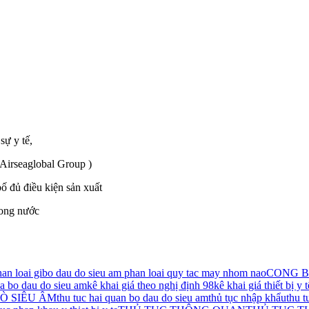
sự y tế,
 Airseaglobal Group )
 đủ điều kiện sản xuất
rong nước
an loai gi
bo dau do sieu am phan loai quy tac may nhom nao
CONG BO
a bo dau do sieu am
kê khai giá theo nghị định 98
kê khai giá thiết bị y t
Ò SIÊU ÂM
thu tuc hai quan bo dau do sieu am
thủ tục nhập khẩu
thu 