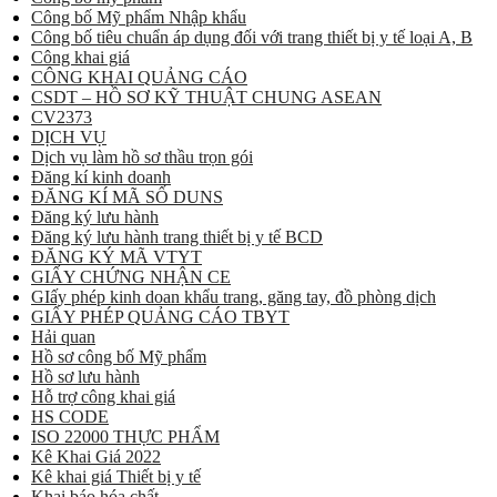
Công bố Mỹ phẩm Nhập khẩu
Công bố tiêu chuẩn áp dụng đối với trang thiết bị y tế loại A, B
Công khai giá
CÔNG KHAI QUẢNG CÁO
CSDT – HỒ SƠ KỸ THUẬT CHUNG ASEAN
CV2373
DỊCH VỤ
Dịch vụ làm hồ sơ thầu trọn gói
Đăng kí kinh doanh
ĐĂNG KÍ MÃ SỐ DUNS
Đăng ký lưu hành
Đăng ký lưu hành trang thiết bị y tế BCD
ĐĂNG KÝ MÃ VTYT
GIẤY CHỨNG NHẬN CE
GIấy phép kinh doan khẩu trang, găng tay, đồ phòng dịch
GIẤY PHÉP QUẢNG CÁO TBYT
Hải quan
Hồ sơ công bố Mỹ phẩm
Hồ sơ lưu hành
Hỗ trợ công khai giá
HS CODE
ISO 22000 THỰC PHẨM
Kê Khai Giá 2022
Kê khai giá Thiết bị y tế
Khai báo hóa chất