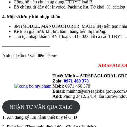
Công bố tiêu chuẩn áp dụng TTBYT loại B.
Bộ chứng từ đầy đủ: Invoice, Packing list, Tờ khai, ℅, catalog, 
4. Một số lưu ý khi nhập khẩu
3M (MODEL, MANUFACTURER, MADE IN) trên tem nhãn hàng 
Kê khai giá trước khi lưu hành hàng trên thị trường.
Thủ tục nhập khẩu TBYT loại C, D 2023: tất cả các TT
——————————–
Anh chị cần tư vấn liên hệ em:
AIRSEAGLOBAL
Tuyết Minh
–
AIRSEAGLOBAL GRO
Zalo:
0971 460 378
Mobi:
0971 460 378
Email:
minhntt@airseaglobalgroup.com
Add
: Phòng 2412, 2414, tòa Eurowind
NHẬN TƯ VẤN QUA ZALO
1. Xin đăng ký lưu hành thiết bị y tế C, D
2. Phân loại (Theo nghị định 169 – Chuẩn vào thầu)