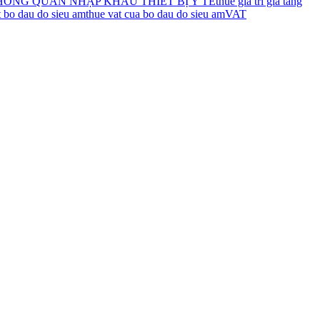
HÔNG QUAN NHẬP KHẨU THIẾT BỊ Y TẾ
thue gia tri gia tang
t bo dau do sieu am
thue vat cua bo dau do sieu am
VAT