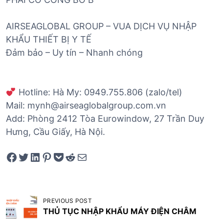
AIRSEAGLOBAL GROUP – VUA DỊCH VỤ NHẬP
KHẨU THIẾT BỊ Y TẾ
Đảm bảo – Uy tín – Nhanh chóng
Hotline: Hà My: 0949.755.806 (zalo/tel)
Mail: mynh@airseaglobalgroup.com.vn
Add: Phòng 2412 Tòa Eurowindow, 27 Trần Duy
Hưng, Cầu Giấy, Hà Nội.
Share on Facebook
Tweet on Twitter
Share on LinkedIn
Pin on Pinterest
Save to pocket
Share on Reddit
Share via Email
Đ
PREVIOUS POST
i
THỦ TỤC NHẬP KHẨU MÁY ĐIỆN CHÂM