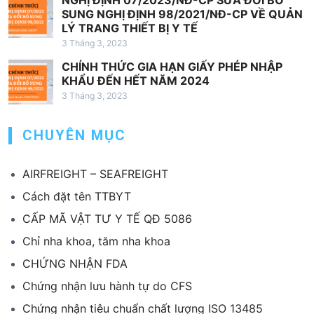
NGHỊ ĐỊNH 07/2023/NĐ-CP SỬA ĐỔI BỔ
SUNG NGHỊ ĐỊNH 98/2021/NĐ-CP VỀ QUẢN
LÝ TRANG THIẾT BỊ Y TẾ
3 Tháng 3, 2023
CHÍNH THỨC GIA HẠN GIẤY PHÉP NHẬP
KHẨU ĐẾN HẾT NĂM 2024
3 Tháng 3, 2023
CHUYÊN MỤC
AIRFREIGHT – SEAFREIGHT
Cách đặt tên TTBYT
CẤP MÃ VẬT TƯ Y TẾ QĐ 5086
Chỉ nha khoa, tăm nha khoa
CHỨNG NHẬN FDA
Chứng nhận lưu hành tự do CFS
Chứng nhận tiêu chuẩn chất lượng ISO 13485