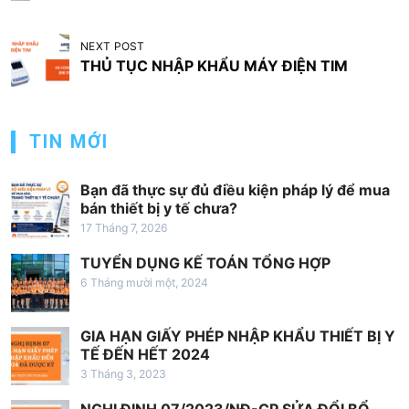
ề
u
NEXT POST
THỦ TỤC NHẬP KHẨU MÁY ĐIỆN TIM
h
ư
ớ
TIN MỚI
n
g
Bạn đã thực sự đủ điều kiện pháp lý để mua
b
bán thiết bị y tế chưa?
17 Tháng 7, 2026
à
i
TUYỂN DỤNG KẾ TOÁN TỔNG HỢP
6 Tháng mười một, 2024
v
i
GIA HẠN GIẤY PHÉP NHẬP KHẨU THIẾT BỊ Y
ế
TẾ ĐẾN HẾT 2024
t
3 Tháng 3, 2023