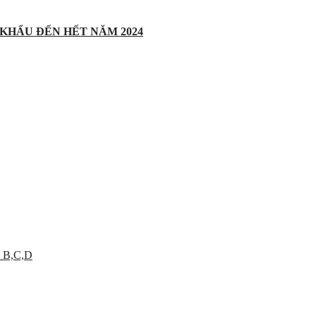
 KHẨU ĐẾN HẾT NĂM 2024
 B,C,D