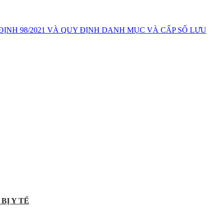
 ĐỊNH 98/2021 VÀ QUY ĐỊNH DANH MỤC VÀ CẤP SỐ LƯU
BỊ Y TẾ