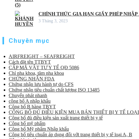
CHÍNH THỨC GIA HẠN GIẤY PHÉP NHẬP
3 Tháng 3, 2023
Chuyên mục
AIRFREIGHT – SEAFREIGHT
Cách đặt tên TTBYT
CẤP MÃ VẬT TƯ Y TẾ QĐ 5086
Chỉ nha khoa, tăm nha khoa
CHỨNG NHẬN FDA
Chứng nhận lưu hành tự do CFS
Chứng nhận tiêu chuẩn chất lượng ISO 13485
Chuyển phát nhanh
công bố A nhập khẩu
Công bố B hàng TBYT
CÔNG BỐ ĐỦ ĐIỀU KIỆN MUA BÁN THIẾT BỊ Y TẾ LOẠI
Công bố đủ điều kiện sản xuất trang thiết bị y tế
Công bố mỹ phẩm
Công bố Mỹ phẩm Nhập khẩu
Công bố tiêu chuẩn áp dụng đối với trang thiết bị y tế loại A, B