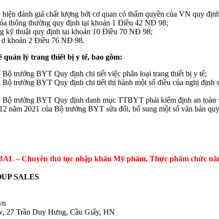
hiện đánh giá chất lượng bởi cơ quan có thẩm quyền của VN quy định
a thông thường quy định tại khoản 1 Điều 42 NĐ 98;
 kỹ thuật quy định tại khoản 10 Điều 70 NĐ 98;
 d khoản 2 Điều 76 NĐ 98.
 quản lý trang thiết bị y tế, bao gồm:
Bộ trưởng BYT Quy định chi tiết việc phân loại trang thiết bị y tế;
 trưởng BYT Quy định chi tiết thi hành một số điều của nghị địn
̣ trưởng BYT Quy định danh mục TTBYT phải kiểm định an toàn và 
năm 2021 của Bộ trưởng BYT sửa đổi, bổ sung một số văn bản quy
 – Chuyên thủ tục nhập khẩu Mỹ phẩm, Thực phẩm chức năng, 
UP SALES
.vn
ow, 27 Trần Duy Hưng, Cầu Giấy, HN