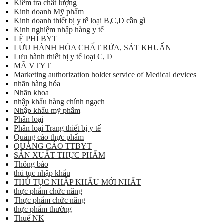
Kiểm tra chất lượng
Kinh doanh Mỹ phẩm
Kinh doanh thiết bị y tế loại B,C,D cần gì
Kinh nghiệm nhập hàng y tế
LỆ PHÍ BYT
LƯU HÀNH HÓA CHẤT RỬA, SÁT KHUẨN
Lưu hành thiết bị y tế loại C, D
MÃ VTYT
Marketing authorization holder service of Medical devices
nhãn hàng hóa
Nhãn khoa
nhập khẩu hàng chính ngạch
Nhập khẩu mỹ phẩm
Phân loại
Phân loại Trang thiết bị y tế
Quảng cáo thực phẩm
QUẢNG CÁO TTBYT
SẢN XUẤT THỰC PHẨM
Thông báo
thủ tục nhập khẩu
THỦ TỤC NHẬP KHẨU MỚI NHẤT
thực phẩm chức năng
Thực phẩm chức năng
thực phẩm thường
Thuế NK