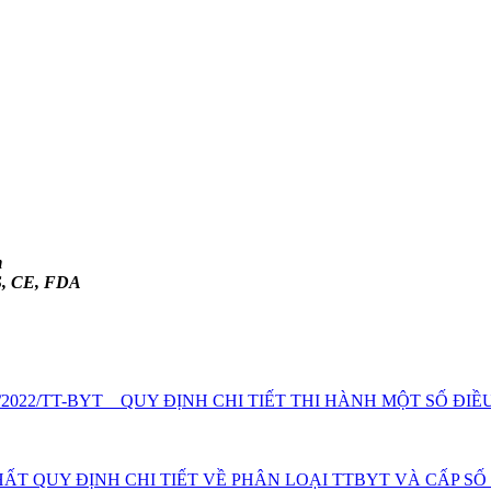
m
FS, CE, FDA
022/TT-BYT _ QUY ĐỊNH CHI TIẾT THI HÀNH MỘT SỐ ĐIỀU
 NHẤT QUY ĐỊNH CHI TIẾT VỀ PHÂN LOẠI TTBYT VÀ CẤP 