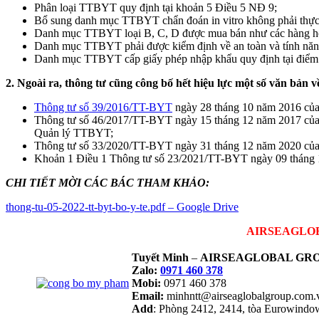
Phân loại TTBYT quy định tại khoản 5 Điều 5 NĐ 9;
Bổ sung danh mục TTBYT chẩn đoán in vitro không phải thực 
Danh mục TTBYT loại B, C, D được mua bán như các hàng hó
Danh mục TTBYT phải được kiểm định về an toàn và tính năng
Danh mục TTBYT cấp giấy phép nhập khẩu quy định tại điểm
2. Ngoài ra, thông tư cũng công bố hết hiệu lực một số văn bản về
Thông tư số 39/2016/TT-BYT
ngày 28 tháng 10 năm 2016 của 
Thông tư số 46/2017/TT-BYT ngày 15 tháng 12 năm 2017 của Bộ
Quản lý TTBYT;
Thông tư số 33/2020/TT-BYT ngày 31 tháng 12 năm 2020 của Bô
Khoản 1 Điều 1 Thông tư số 23/2021/TT-BYT ngày 09 tháng 12 
CHI TIẾT MỜI CÁC BÁC THAM KHẢO:
thong-tu-05-2022-tt-byt-bo-y-te.pdf – Google Drive
AIRSEAGLOBAL
Tuyết Minh
–
AIRSEAGLOBAL GRO
Zalo:
0971 460 378
Mobi:
0971 460 378
Email:
minhntt@airseaglobalgroup.com
Add
: Phòng 2412, 2414, tòa Eurowind