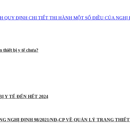
NH QUY ĐỊNH CHI TIẾT THI HÀNH MỘT SỐ ĐIỀU CỦA NGHỊ
 thiết bị y tế chưa?
Ị Y TẾ ĐẾN HẾT 2024
UNG NGHỊ ĐỊNH 98/2021/NĐ-CP VỀ QUẢN LÝ TRANG THIẾT 