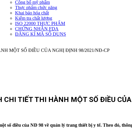
Công bố mỹ phẩm
Dịch
Thực phẩm chức năng
vụ
Khai báo hóa chất
khác
Kiểm tra chất lượng
ISO 22000 THỰC PHẨM
CHỨNG NHẬN FDA
ĐĂNG KÍ MÃ SỐ DUNS
HI TIẾT THI HÀNH MỘT SỐ ĐIỀU CỦ
ột số điều của NĐ 98 về quản lý trang thiết bị y tế. Theo đó, thôn