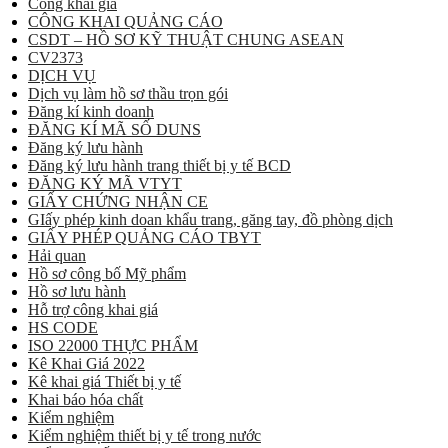
Công khai giá
CÔNG KHAI QUẢNG CÁO
CSDT – HỒ SƠ KỸ THUẬT CHUNG ASEAN
CV2373
DỊCH VỤ
Dịch vụ làm hồ sơ thầu trọn gói
Đăng kí kinh doanh
ĐĂNG KÍ MÃ SỐ DUNS
Đăng ký lưu hành
Đăng ký lưu hành trang thiết bị y tế BCD
ĐĂNG KÝ MÃ VTYT
GIẤY CHỨNG NHẬN CE
GIấy phép kinh doan khẩu trang, găng tay, đồ phòng dịch
GIẤY PHÉP QUẢNG CÁO TBYT
Hải quan
Hồ sơ công bố Mỹ phẩm
Hồ sơ lưu hành
Hỗ trợ công khai giá
HS CODE
ISO 22000 THỰC PHẨM
Kê Khai Giá 2022
Kê khai giá Thiết bị y tế
Khai báo hóa chất
Kiểm nghiệm
Kiểm nghiệm thiết bị y tế trong nước