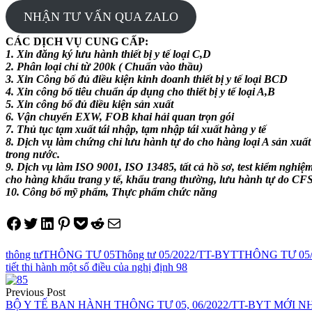
NHẬN TƯ VẤN QUA ZALO
CÁC DỊCH VỤ CUNG CẤP:
1. Xin đăng ký lưu hành thiết bị y tế loại C,D
2. Phân loại chỉ từ 200k ( Chuẩn vào thầu)
3. Xin Công bố đủ điều kiện kinh doanh thiết bị y tế loại BCD
4. Xin công bố tiêu chuẩn áp dụng cho thiết bị y tế loại A,B
5. Xin công bố đủ điều kiện sản xuất
6. Vận chuyển EXW, FOB khai hải quan trọn gói
7. Thủ tục tạm xuất tái nhập, tạm nhập tái xuất hàng y tế
8. Dịch vụ làm chứng chỉ lưu hành tự do cho hàng loại A sản xuất
trong nước.
9. Dịch vụ làm ISO 9001, ISO 13485, tất cả hồ sơ, test kiểm nghiệ
cho hàng khẩu trang y tế, khẩu trang thường, lưu hành tự do C
10. Công bố mỹ phẩm, Thực phẩm chức năng
Share on Facebook
Tweet on Twitter
Share on LinkedIn
Pin on Pinterest
Save to pocket
Share on Reddit
Share via Email
thông tư
THÔNG TƯ 05
Thông tư 05/2022/TT-BYT
THÔNG TƯ 05/2
tiết thi hành một số điều của nghị định 98
Điều
Previous Post
hướng
BỘ Y TẾ BAN HÀNH THÔNG TƯ 05, 06/2022/TT-BYT MỚI