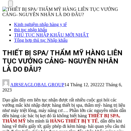
Menu
Kinh nghiệm nhập hàng y tế
thủ tục nhập khẩu
THỦ TỤC NHẬP KHẨU MỚI NHẤT
Tổng hợp thủ tục Nhập khẩu
THIẾT BỊ SPA/ THẨM MỸ HÀNG LIÊN
TỤC VƯỚNG CẢNG- NGUYÊN NHÂN
LÀ DO ĐÂU?
AIRSEAGLOBAL GROUP
14 Tháng 12, 2022
22 Tháng 6,
2023
Dạo gần đây em liên tục nhận được rất nhiều cuộc gọi hỏi các
vướng mắc khi nhập được hàng thiết bị spa, thẩm mỹ- hàng trị liệu
như máy triệt lông, máy nâng cơ…. Phần lớn các nguyên nhân dẫn
đến hàng các bác bị kẹt đó là không biết hàng
THIẾT BỊ SPA,
THẨM MỸ
bên mình là
HÀNG THIẾT BỊ Y TẾ
, dẫn đến khi
hàng về thiếu giấy tờ, giấy phép đi kèm hàng- hải quan yêu cầu thì