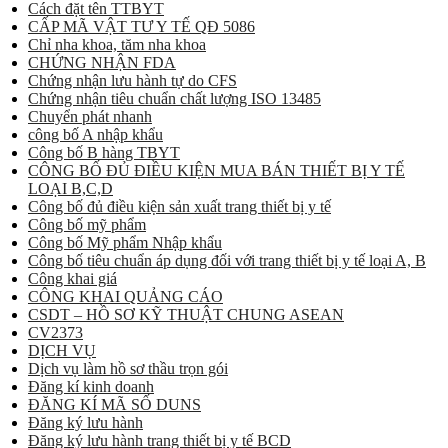
Cách đặt tên TTBYT
CẤP MÃ VẬT TƯ Y TẾ QĐ 5086
Chỉ nha khoa, tăm nha khoa
CHỨNG NHẬN FDA
Chứng nhận lưu hành tự do CFS
Chứng nhận tiêu chuẩn chất lượng ISO 13485
Chuyển phát nhanh
công bố A nhập khẩu
Công bố B hàng TBYT
CÔNG BỐ ĐỦ ĐIỀU KIỆN MUA BÁN THIẾT BỊ Y TẾ
LOẠI B,C,D
Công bố đủ điều kiện sản xuất trang thiết bị y tế
Công bố mỹ phẩm
Công bố Mỹ phẩm Nhập khẩu
Công bố tiêu chuẩn áp dụng đối với trang thiết bị y tế loại A, B
Công khai giá
CÔNG KHAI QUẢNG CÁO
CSDT – HỒ SƠ KỸ THUẬT CHUNG ASEAN
CV2373
DỊCH VỤ
Dịch vụ làm hồ sơ thầu trọn gói
Đăng kí kinh doanh
ĐĂNG KÍ MÃ SỐ DUNS
Đăng ký lưu hành
Đăng ký lưu hành trang thiết bị y tế BCD