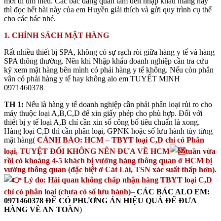
mới đi tìm hiểu. Các bác đang quan tâm đến nhập khẩu mảng này
thì đọc hết bài này của em Huyền giải thích và gửi quy trình cụ thể
cho các bác nhé.
1. CHÍNH SÁCH MẶT HÀNG
Rất nhiều thiết bị SPA, không có sự rạch ròi giữa hàng y tế và hàng
SPA thông thường. Nên khi Nhập khẩu doanh nghiệp cần tra cứu
kỹ xem mặt hàng bên mình có phải hàng y tế không. Nếu còn phân
vân có phải hàng y tế hay không alo em TUYẾT MINH
0971460378
TH 1:
Nếu là hàng y tế doanh nghiệp cần phải phân loại rủi ro cho
máy thuộc loại A,B,C,D để xin giấy phép cho phù hợp. Đối với
thiết bị y tế loại A,B chỉ cần xin số công bố tiêu chuẩn là xong.
Hàng loại C,D thì cần phân loại, GPNK hoặc số lưu hành tùy từng
mặt hàng(
CẢNH BÁO: HCM – TBYT loại C,D chỉ có Phân
loại, TUYỆT ĐỐI KHÔNG NÊN ĐƯA VỀ HCM
tuần vừa
rồi có khoảng 4-5 khách bị vướng hàng thông quan ở HCM bị
vướng thông quan (đặc biệt ở Cát Lái, TSN xác suất thấp hơn).
Lý do: Hải quan không chấp nhận hàng TBYT loại C,D
chỉ có phân loại (chưa có số lưu hành)
–
CÁC BÁC ALO EM:
0971460378 ĐỂ CÓ PHƯƠNG ÁN HIỆU QUẢ ĐỂ ĐƯA
HÀNG VỀ AN TOÀN
)