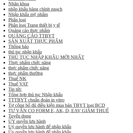
Nhãn khoa
nhập khẩu hàng chính ngạch
Nhập khẩu mỹ phẩm
Phân loại
Phân loại Trang thiết bị y tế
Quảng cáo thực phẩm
QUẢNG CÁO TTBYT
SẢN XUẤT THỰC PHẨM
Thông báo
thủ tục nhập khẩu
THỦ TỤC NHẬP KHẨU MỚI NHẤT
Thực phẩm chức năng
thực phẩm chức năng
thực phẩm thường
Thuế NK
Thuế VAT
Tin tức
Tổng hợp thủ tục Nhập khẩu
TTTBYT chuẩn đoán in vitro
Tự công bố đủ điều kiện mua bán TBYT loại BCD
TƯ VẤN CO FORM E, AK, D, EAV GIẢM THUẾ
Tuyển dụng
ỦY quyền lưu hành
Uỷ quyền lưu hành để nhập khẩu
Ủy quyền lưu hành để nhập khẩu