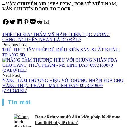
– VẬN CHUYỂN AIR / SEA EXW , FOB VỀ VIỆT NAM,
VẬN CHUYỂN DOOR TO DOOR
Share on Facebook
Tweet on Twitter
Share on LinkedIn
Pin on Pinterest
Save to pocket
Share on Reddit
Share via Email
THIẾT BỊ SPA/ THẨM MỸ HÀNG LIÊN TỤC VƯỚNG
CẢNG- NGUYÊN NHÂN LÀ DO ĐÂU?
Điều
Previous Post
THỦ TỤC GIẤY PHÉP ĐỦ ĐIỀU KIỆN SẢN XUẤT KHẨU
hướng
TRANG 6D
bài
viết
Next Post
NÂNG TẦM THƯƠNG HIỆU VỚI CHỨNG NHẬN FDA CHO
HÀNG THỰC PHẨM – MS LINH ĐAN 0973189870
(ZALO/TEL)
Tin mới
Bạn đã thực sự đủ điều kiện pháp lý để mua
bán thiết bị y tế chưa?