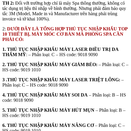
TH 2:
Đối với trường hợp chỉ là máy Spa thông thường, không có
tác dụng trị liệu thì nhập về bình thường. Nhưng phải đảm bảo quy
tắc 3M (Model, Made in và Manufacturer trên hàng phải trùng
invoice và tờ khai 100%).
2:
DƯỚI ĐÂY LÀ TỔNG HỢP THỦ TỤC NHẬP KHẨU TOP
10 THIẾT BỊ, MÁY MÓC CƠ BẢN MÀ PHÒNG SPA CẦN
PHẢI CÓ:
1.
THỦ TỤC NHẬP KHẨU MÁY LASER ĐIỀU TRỊ DA
THẨM MỸ
: – Phân loại: C – HS code: 9018 9090
2. THỦ TỤC NHẬP KHẨU MÁY GIẢM BÉO:
– Phân loại: C –
HS code: 9019 1010
3 .THỦ TỤC NHẬP KHẨU MÁY LASER TRIỆT LÔNG:
–
Phân loại: C – HS code: 9018 9090
4. THỦ TỤC NHẬP KHẨU MÁY SOI DA
– Phân loại: B – HS
code: 9018 9090
5. THỦ TỤC NHẬP KHẨU MÁY HÚT MỤN
– Phân loại: B –
HS code: 9019 1010
6. THỦ TỤC NHẬP KHẨU MÁY NÂNG CƠ
– Phân loại: C –
HS code: 9019 1010