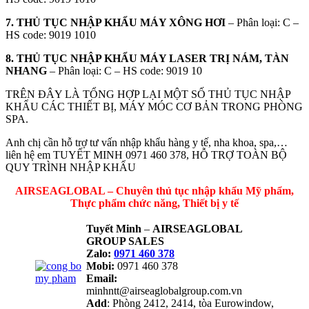
7. THỦ TỤC NHẬP KHẨU MÁY XÔNG HƠI
– Phân loại: C –
HS code: 9019 1010
8. THỦ TỤC NHẬP KHẨU MÁY LASER TRỊ NÁM, TÀN
NHANG
– Phân loại: C – HS code: 9019 10
TRÊN ĐÂY LÀ TỔNG HỢP LẠI MỘT SỐ THỦ TỤC NHẬP
KHẨU CÁC THIẾT BỊ, MÁY MÓC CƠ BẢN TRONG PHÒNG
SPA.
Anh chị cần hỗ trợ tư vấn nhập khẩu hàng y tế, nha khoa, spa,…
liên hệ em TUYẾT MINH 0971 460 378, HỖ TRỢ TOÀN BỘ
QUY TRÌNH NHẬP KHẨU
AIRSEAGLOBAL – Chuyên thủ tục nhập khẩu Mỹ phẩm,
Thực phẩm chức năng, Thiết bị y tế
Tuyết Minh
–
AIRSEAGLOBAL
GROUP SALES
Zalo:
0971 460 378
Mobi:
0971 460 378
Email:
minhntt@airseaglobalgroup.com.vn
Add
: Phòng 2412, 2414, tòa Eurowindow,