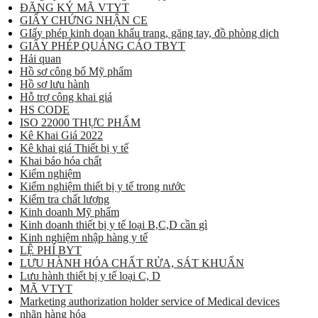
ĐĂNG KÝ MÃ VTYT
GIẤY CHỨNG NHẬN CE
GIấy phép kinh doan khẩu trang, găng tay, đồ phòng dịch
GIẤY PHÉP QUẢNG CÁO TBYT
Hải quan
Hồ sơ công bố Mỹ phẩm
Hồ sơ lưu hành
Hỗ trợ công khai giá
HS CODE
ISO 22000 THỰC PHẨM
Kê Khai Giá 2022
Kê khai giá Thiết bị y tế
Khai báo hóa chất
Kiểm nghiệm
Kiểm nghiệm thiết bị y tế trong nước
Kiểm tra chất lượng
Kinh doanh Mỹ phẩm
Kinh doanh thiết bị y tế loại B,C,D cần gì
Kinh nghiệm nhập hàng y tế
LỆ PHÍ BYT
LƯU HÀNH HÓA CHẤT RỬA, SÁT KHUẨN
Lưu hành thiết bị y tế loại C, D
MÃ VTYT
Marketing authorization holder service of Medical devices
nhãn hàng hóa