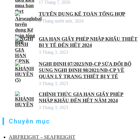
17 Tháng 7, 2026
TUYỂN DỤNG KẾ TOÁN TỔNG HỢP
6 Tháng mười một, 2024
GIA HẠN GIẤY PHÉP NHẬP KHẨU THIẾT
BỊ Y TẾ ĐẾN HẾT 2024
3 Tháng 3, 2023
NGHỊ ĐỊNH 07/2023/NĐ-CP SỬA ĐỔI BỔ
SUNG NGHỊ ĐỊNH 98/2021/NĐ-CP VỀ
QUẢN LÝ TRANG THIẾT BỊ Y TẾ
3 Tháng 3, 2023
CHÍNH THỨC GIA HẠN GIẤY PHÉP
NHẬP KHẨU ĐẾN HẾT NĂM 2024
3 Tháng 3, 2023
Chuyên mục
AIRFREIGHT – SEAFREIGHT