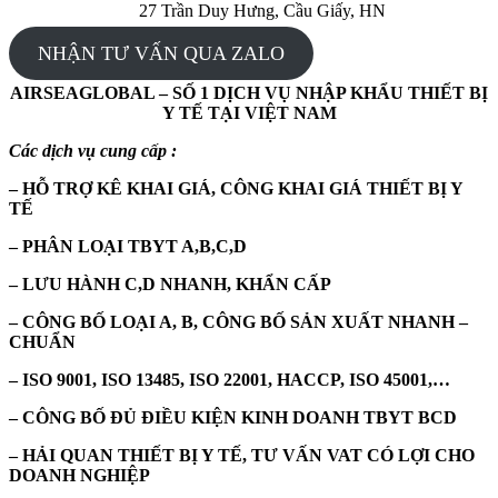
27 Trần Duy Hưng, Cầu Giấy, HN
NHẬN TƯ VẤN QUA ZALO
AIRSEAGLOBAL – SỐ 1 DỊCH VỤ NHẬP KHẨU THIẾT BỊ
Y TẾ TẠI VIỆT NAM
Các dịch vụ cung cấp :
– HỖ TRỢ KÊ KHAI GIÁ, CÔNG KHAI GIÁ THIẾT BỊ Y
TẾ
– PHÂN LOẠI TBYT A,B,C,D
– LƯU HÀNH C,D NHANH, KHẨN CẤP
– CÔNG BỐ LOẠI A, B, CÔNG BỐ SẢN XUẤT NHANH –
CHUẨN
– ISO 9001, ISO 13485, ISO 22001, HACCP, ISO 45001,…
– CÔNG BỐ ĐỦ ĐIỀU KIỆN KINH DOANH TBYT BCD
– HẢI QUAN THIẾT BỊ Y TẾ, TƯ VẤN VAT CÓ LỢI CHO
DOANH NGHIỆP