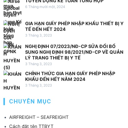
TUYỂN DỤNG KẾ TOÁN TỔNG HỢP
6 Tháng mười một, 2024
GIA HẠN GIẤY PHÉP NHẬP KHẨU THIẾT BỊ Y
TẾ ĐẾN HẾT 2024
3 Tháng 3, 2023
NGHỊ ĐỊNH 07/2023/NĐ-CP SỬA ĐỔI BỔ
SUNG NGHỊ ĐỊNH 98/2021/NĐ-CP VỀ QUẢN
LÝ TRANG THIẾT BỊ Y TẾ
3 Tháng 3, 2023
CHÍNH THỨC GIA HẠN GIẤY PHÉP NHẬP
KHẨU ĐẾN HẾT NĂM 2024
3 Tháng 3, 2023
CHUYÊN MỤC
AIRFREIGHT – SEAFREIGHT
Cách đặt tên TTBYT