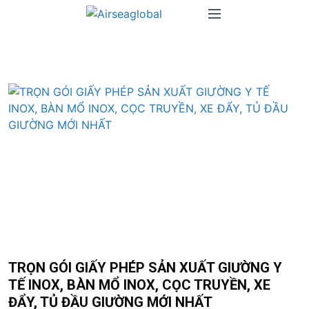
S
M
k
e
i
n
p
u
t
o
c
o
n
t
e
n
t
TRỌN GÓI GIẤY PHÉP SẢN XUẤT GIƯỜNG Y
TẾ INOX, BÀN MỔ INOX, CỌC TRUYỀN, XE
ĐẨY, TỦ ĐẦU GIƯỜNG MỚI NHẤT