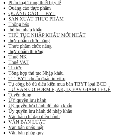
Phân loại Trang thiết bị y tế
Quảng cáo thực phẩm
QUẢNG CÁO TTBYT
SẢN XUẤT THỰC PHẨM
Thông báo
thủ tục nhập khẩu
THỦ TỤC NHẬP KHẨU MỚI NHẤT
thực phẩm chức năng
Thực phẩm chức năng
thực phẩm thường
Thuế NK
Thuế VAT
Tin tức
Tổng hợp thủ tục Nhập khẩu
TTTBYT chuẩn đoán in vitro
Tự công bố đủ điều kiện mua bán TBYT loại BCD
TƯ VẤN CO FORM E, AK, D, EAV GIẢM THUẾ
Tuyển dụng
ỦY quyền lưu hành
Uỷ quyền lưu hành để nhập khẩu
Ủy quyền lưu hành để nhập khẩu
Văn bản chỉ đạo điều hành
VĂN BẢN LUẬT
Văn bản pháp luật
Văn bản pháp quy