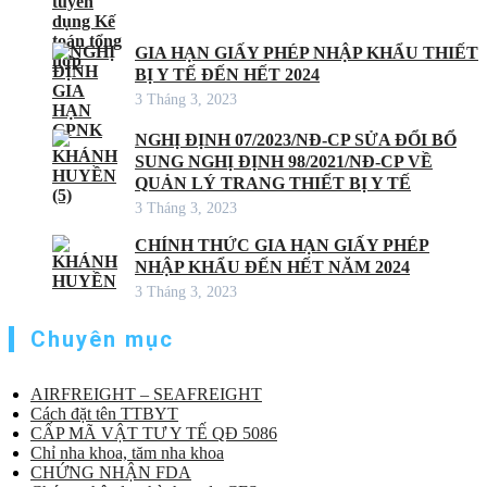
GIA HẠN GIẤY PHÉP NHẬP KHẨU THIẾT
BỊ Y TẾ ĐẾN HẾT 2024
3 Tháng 3, 2023
NGHỊ ĐỊNH 07/2023/NĐ-CP SỬA ĐỔI BỔ
SUNG NGHỊ ĐỊNH 98/2021/NĐ-CP VỀ
QUẢN LÝ TRANG THIẾT BỊ Y TẾ
3 Tháng 3, 2023
CHÍNH THỨC GIA HẠN GIẤY PHÉP
NHẬP KHẨU ĐẾN HẾT NĂM 2024
3 Tháng 3, 2023
Chuyên mục
AIRFREIGHT – SEAFREIGHT
Cách đặt tên TTBYT
CẤP MÃ VẬT TƯ Y TẾ QĐ 5086
Chỉ nha khoa, tăm nha khoa
CHỨNG NHẬN FDA