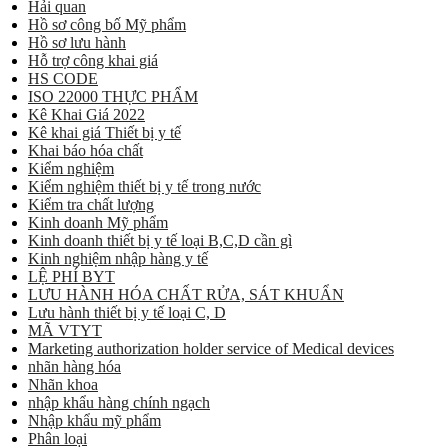
Hải quan
Hồ sơ công bố Mỹ phẩm
Hồ sơ lưu hành
Hỗ trợ công khai giá
HS CODE
ISO 22000 THỰC PHẨM
Kê Khai Giá 2022
Kê khai giá Thiết bị y tế
Khai báo hóa chất
Kiểm nghiệm
Kiểm nghiệm thiết bị y tế trong nước
Kiểm tra chất lượng
Kinh doanh Mỹ phẩm
Kinh doanh thiết bị y tế loại B,C,D cần gì
Kinh nghiệm nhập hàng y tế
LỆ PHÍ BYT
LƯU HÀNH HÓA CHẤT RỬA, SÁT KHUẨN
Lưu hành thiết bị y tế loại C, D
MÃ VTYT
Marketing authorization holder service of Medical devices
nhãn hàng hóa
Nhãn khoa
nhập khẩu hàng chính ngạch
Nhập khẩu mỹ phẩm
Phân loại