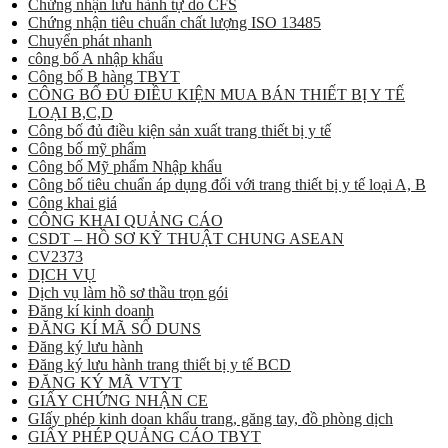
Chứng nhận lưu hành tự do CFS
Chứng nhận tiêu chuẩn chất lượng ISO 13485
Chuyển phát nhanh
công bố A nhập khẩu
Công bố B hàng TBYT
CÔNG BỐ ĐỦ ĐIỀU KIỆN MUA BÁN THIẾT BỊ Y TẾ
LOẠI B,C,D
Công bố đủ điều kiện sản xuất trang thiết bị y tế
Công bố mỹ phẩm
Công bố Mỹ phẩm Nhập khẩu
Công bố tiêu chuẩn áp dụng đối với trang thiết bị y tế loại A, B
Công khai giá
CÔNG KHAI QUẢNG CÁO
CSDT – HỒ SƠ KỸ THUẬT CHUNG ASEAN
CV2373
DỊCH VỤ
Dịch vụ làm hồ sơ thầu trọn gói
Đăng kí kinh doanh
ĐĂNG KÍ MÃ SỐ DUNS
Đăng ký lưu hành
Đăng ký lưu hành trang thiết bị y tế BCD
ĐĂNG KÝ MÃ VTYT
GIẤY CHỨNG NHẬN CE
GIấy phép kinh doan khẩu trang, găng tay, đồ phòng dịch
GIẤY PHÉP QUẢNG CÁO TBYT