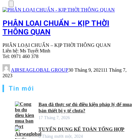
Menu
PHÂN LOẠI CHUẨN – KỊP THỜI
THÔNG QUAN
PHÂN LOẠI CHUẨN – KỊP THỜI THÔNG QUAN
Liên hệ: Ms Tuyết Minh
Tel: 0971 460 378
AIRSEAGLOBAL GROUP
30 Tháng 9, 2021
11 Tháng 7,
2023
Tin mới
Bạn đã thực sự đủ điều kiện pháp lý để mua
bán thiết bị y tế chưa?
17 Tháng 7, 2026
TUYỂN DỤNG KẾ TOÁN TỔNG HỢP
6 Tháng mười một, 2024