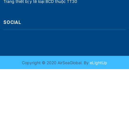
Trang thiết bị y tế loại BCD thuộc TT30
SOCIAL
Copyright © 2020 AirSeaGlobal. By
eLightUp