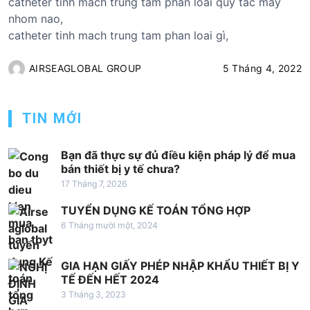
catheter tinh mach trung tam phan loai quy tac may
nhom nao,
catheter tinh mach trung tam phan loai gì,
AIRSEAGLOBAL GROUP
5 Tháng 4, 2022
TIN MỚI
Bạn đã thực sự đủ điều kiện pháp lý để mua
bán thiết bị y tế chưa?
17 Tháng 7, 2026
TUYỂN DỤNG KẾ TOÁN TỔNG HỢP
6 Tháng mười một, 2024
GIA HẠN GIẤY PHÉP NHẬP KHẨU THIẾT BỊ Y
TẾ ĐẾN HẾT 2024
3 Tháng 3, 2023