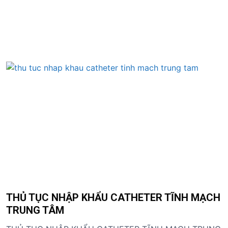
S
k
i
p
t
o
c
o
n
t
e
n
t
THỦ TỤC NHẬP KHẨU CATHETER TĨNH MẠCH
TRUNG TÂM