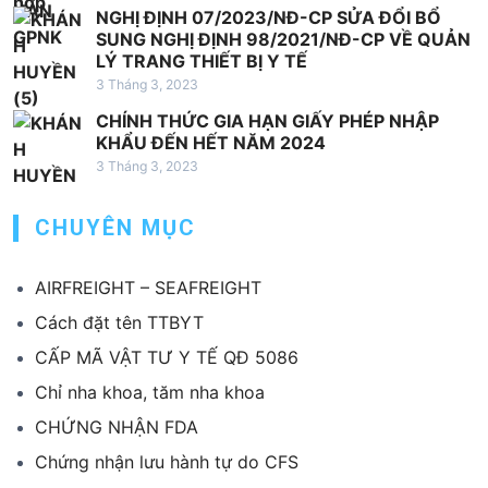
NGHỊ ĐỊNH 07/2023/NĐ-CP SỬA ĐỔI BỔ
SUNG NGHỊ ĐỊNH 98/2021/NĐ-CP VỀ QUẢN
LÝ TRANG THIẾT BỊ Y TẾ
3 Tháng 3, 2023
CHÍNH THỨC GIA HẠN GIẤY PHÉP NHẬP
KHẨU ĐẾN HẾT NĂM 2024
3 Tháng 3, 2023
CHUYÊN MỤC
AIRFREIGHT – SEAFREIGHT
Cách đặt tên TTBYT
CẤP MÃ VẬT TƯ Y TẾ QĐ 5086
Chỉ nha khoa, tăm nha khoa
CHỨNG NHẬN FDA
Chứng nhận lưu hành tự do CFS