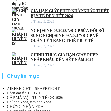
GIA HẠN GIẤY PHÉP NHẬP KHẨU THIẾT
BỊ Y TẾ ĐẾN HẾT 2024
3 Tháng 3, 2023
NGHỊ ĐỊNH 07/2023/NĐ-CP SỬA ĐỔI BỔ
SUNG NGHỊ ĐỊNH 98/2021/NĐ-CP VỀ
QUẢN LÝ TRANG THIẾT BỊ Y TẾ
3 Tháng 3, 2023
CHÍNH THỨC GIA HẠN GIẤY PHÉP
NHẬP KHẨU ĐẾN HẾT NĂM 2024
3 Tháng 3, 2023
Chuyên mục
AIRFREIGHT – SEAFREIGHT
Cách đặt tên TTBYT
CẤP MÃ VẬT TƯ Y TẾ QĐ 5086
Chỉ nha khoa, tăm nha khoa
CHỨNG NHẬN FDA
Chứng nhận lưu hành tự do CFS