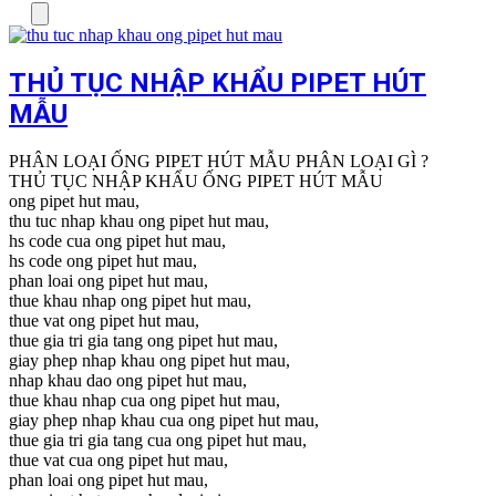
Menu
THỦ TỤC NHẬP KHẨU PIPET HÚT
MẪU
PHÂN LOẠI ỐNG PIPET HÚT MẪU PHÂN LOẠI GÌ ?
THỦ TỤC NHẬP KHẨU ỐNG PIPET HÚT MẪU
ong pipet hut mau,
thu tuc nhap khau ong pipet hut mau,
hs code cua ong pipet hut mau,
hs code ong pipet hut mau,
phan loai ong pipet hut mau,
thue khau nhap ong pipet hut mau,
thue vat ong pipet hut mau,
thue gia tri gia tang ong pipet hut mau,
giay phep nhap khau ong pipet hut mau,
nhap khau dao ong pipet hut mau,
thue khau nhap cua ong pipet hut mau,
giay phep nhap khau cua ong pipet hut mau,
thue gia tri gia tang cua ong pipet hut mau,
thue vat cua ong pipet hut mau,
phan loai ong pipet hut mau,