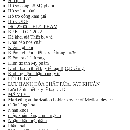
Hải quan
Hồ sơ công bố Mỹ phẩm
Hồ sơ lưu hành
Hỗ trợ công khai giá
HS CODE
ISO 22000 THỰC PHẨM
Kê Khai Giá 2022
Kê khai giá Thiết bị y tế
Khai báo hóa chất
Kiểm nghiệm
Kiểm nghiệm thiết bị y tế trong nước
Kiểm tra chất lượng
Kinh doanh Mỹ phẩm
Kinh doanh thiết bị y tế loại B,C,D cần gì
Kinh nghiệm nhập hàng y tế
LỆ PHÍ BYT
LƯU HÀNH HÓA CHẤT RỬA, SÁT KHUẨN
Lưu hành thiết bị y tế loại C, D
MÃ VTYT
Marketing authorization holder service of Medical devices
nhãn hàng hóa
Nhãn khoa
nhập khẩu hàng chính ngạch
Nhập khẩu mỹ phẩm
Phân loại