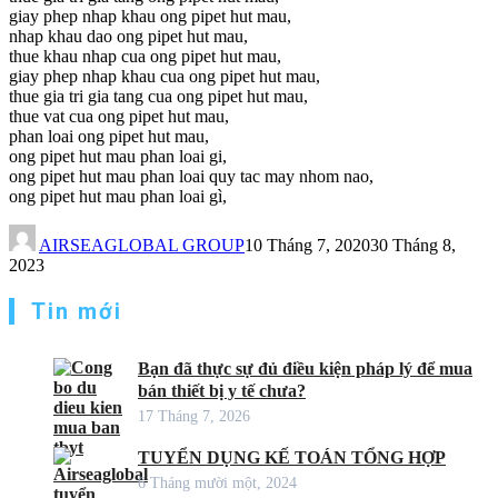
giay phep nhap khau ong pipet hut mau,
nhap khau dao ong pipet hut mau,
thue khau nhap cua ong pipet hut mau,
giay phep nhap khau cua ong pipet hut mau,
thue gia tri gia tang cua ong pipet hut mau,
thue vat cua ong pipet hut mau,
phan loai ong pipet hut mau,
ong pipet hut mau phan loai gi,
ong pipet hut mau phan loai quy tac may nhom nao,
ong pipet hut mau phan loai gì,
AIRSEAGLOBAL GROUP
10 Tháng 7, 2020
30 Tháng 8,
2023
Tin mới
Bạn đã thực sự đủ điều kiện pháp lý để mua
bán thiết bị y tế chưa?
17 Tháng 7, 2026
TUYỂN DỤNG KẾ TOÁN TỔNG HỢP
6 Tháng mười một, 2024