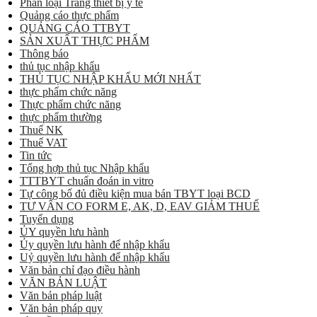
Phân loại Trang thiết bị y tế
Quảng cáo thực phẩm
QUẢNG CÁO TTBYT
SẢN XUẤT THỰC PHẨM
Thông báo
thủ tục nhập khẩu
THỦ TỤC NHẬP KHẨU MỚI NHẤT
thực phẩm chức năng
Thực phẩm chức năng
thực phẩm thường
Thuế NK
Thuế VAT
Tin tức
Tổng hợp thủ tục Nhập khẩu
TTTBYT chuẩn đoán in vitro
Tự công bố đủ điều kiện mua bán TBYT loại BCD
TƯ VẤN CO FORM E, AK, D, EAV GIẢM THUẾ
Tuyển dụng
ỦY quyền lưu hành
Ủy quyền lưu hành để nhập khẩu
Uỷ quyền lưu hành để nhập khẩu
Văn bản chỉ đạo điều hành
VĂN BẢN LUẬT
Văn bản pháp luật
Văn bản pháp quy