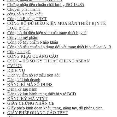
Chứng nhận tiêu chuẩn chất lượng ISO 13485
Chuyển phát nhanh
công bố A nhập khẩu
Công bố B hàng TBYT
CÔNG BỐ ĐỦ ĐIỀU KIỆN MUA BÁN THIẾT BỊ Y TẾ
LOẠI B,C,D
Công bố đủ điều kiện sản xuất trang thiết bị y tế
Công bố mỹ phẩm
Công bố Mỹ phẩm Nhập khẩu
Công bố tiêu chuẩn áp dụng đối với trang thiết bị y tế loại A, B
Công khai giá
CÔNG KHAI QUẢNG CÁO
CSDT – HỒ SƠ KỸ THUẬT CHUNG ASEAN
CV2373
DỊCH VỤ
Dịch vụ làm hồ sơ thầu trọn gói
Đăng kí kinh doanh
ĐĂNG KÍ MÃ SỐ DUNS
Đăng ký lưu hành
Đăng ký lưu hành trang thiết bị y tế BCD
ĐĂNG KÝ MÃ VTYT
GIẤY CHỨNG NHẬN CE
GIấy phép kinh doan khẩu trang, găng tay, đồ phòng dịch
GIẤY PHÉP QUẢNG CÁO TBYT