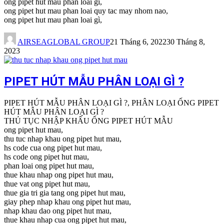
ong pipet hut mau phan loai gi,
ong pipet hut mau phan loai quy tac may nhom nao,
ong pipet hut mau phan loai gì,
AIRSEAGLOBAL GROUP
21 Tháng 6, 2022
30 Tháng 8,
2023
PIPET HÚT MẪU PHÂN LOẠI GÌ ?
PIPET HÚT MẪU PHÂN LOẠI GÌ ?, PHÂN LOẠI ỐNG PIPET
HÚT MẪU PHÂN LOẠI GÌ ?
THỦ TỤC NHẬP KHẨU ỐNG PIPET HÚT MẪU
ong pipet hut mau,
thu tuc nhap khau ong pipet hut mau,
hs code cua ong pipet hut mau,
hs code ong pipet hut mau,
phan loai ong pipet hut mau,
thue khau nhap ong pipet hut mau,
thue vat ong pipet hut mau,
thue gia tri gia tang ong pipet hut mau,
giay phep nhap khau ong pipet hut mau,
nhap khau dao ong pipet hut mau,
thue khau nhap cua ong pipet hut mau,