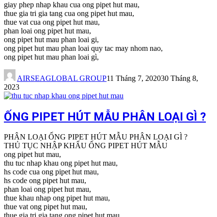
giay phep nhap khau cua ong pipet hut mau,
thue gia tri gia tang cua ong pipet hut mau,
thue vat cua ong pipet hut mau,
phan loai ong pipet hut mau,
ong pipet hut mau phan loai gi,
ong pipet hut mau phan loai quy tac may nhom nao,
ong pipet hut mau phan loai gì,
AIRSEAGLOBAL GROUP
11 Tháng 7, 2020
30 Tháng 8,
2023
ỐNG PIPET HÚT MẪU PHÂN LOẠI GÌ ?
PHÂN LOẠI ỐNG PIPET HÚT MẪU PHÂN LOẠI GÌ ?
THỦ TỤC NHẬP KHẨU ỐNG PIPET HÚT MẪU
ong pipet hut mau,
thu tuc nhap khau ong pipet hut mau,
hs code cua ong pipet hut mau,
hs code ong pipet hut mau,
phan loai ong pipet hut mau,
thue khau nhap ong pipet hut mau,
thue vat ong pipet hut mau,
thue gia tri gia tang ong pipet hut mau,