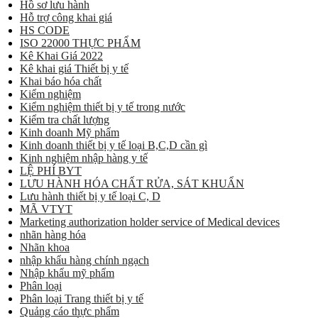
Hồ sơ lưu hành
Hỗ trợ công khai giá
HS CODE
ISO 22000 THỰC PHẨM
Kê Khai Giá 2022
Kê khai giá Thiết bị y tế
Khai báo hóa chất
Kiểm nghiệm
Kiểm nghiệm thiết bị y tế trong nước
Kiểm tra chất lượng
Kinh doanh Mỹ phẩm
Kinh doanh thiết bị y tế loại B,C,D cần gì
Kinh nghiệm nhập hàng y tế
LỆ PHÍ BYT
LƯU HÀNH HÓA CHẤT RỬA, SÁT KHUẨN
Lưu hành thiết bị y tế loại C, D
MÃ VTYT
Marketing authorization holder service of Medical devices
nhãn hàng hóa
Nhãn khoa
nhập khẩu hàng chính ngạch
Nhập khẩu mỹ phẩm
Phân loại
Phân loại Trang thiết bị y tế
Quảng cáo thực phẩm