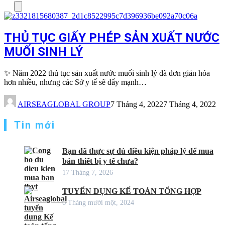
Menu
THỦ TỤC GIẤY PHÉP SẢN XUẤT NƯỚC
MUỐI SINH LÝ
✨ Năm 2022 thủ tục sản xuất nước muối sinh lý đã đơn giản hóa
hơn nhiều, nhưng các Sở y tế sẽ đẩy mạnh…
AIRSEAGLOBAL GROUP
7 Tháng 4, 2022
7 Tháng 4, 2022
Tin mới
Bạn đã thực sự đủ điều kiện pháp lý để mua
bán thiết bị y tế chưa?
17 Tháng 7, 2026
TUYỂN DỤNG KẾ TOÁN TỔNG HỢP
6 Tháng mười một, 2024