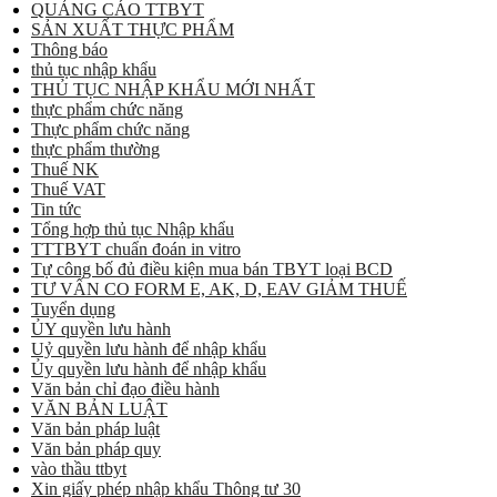
QUẢNG CÁO TTBYT
SẢN XUẤT THỰC PHẨM
Thông báo
thủ tục nhập khẩu
THỦ TỤC NHẬP KHẨU MỚI NHẤT
thực phẩm chức năng
Thực phẩm chức năng
thực phẩm thường
Thuế NK
Thuế VAT
Tin tức
Tổng hợp thủ tục Nhập khẩu
TTTBYT chuẩn đoán in vitro
Tự công bố đủ điều kiện mua bán TBYT loại BCD
TƯ VẤN CO FORM E, AK, D, EAV GIẢM THUẾ
Tuyển dụng
ỦY quyền lưu hành
Uỷ quyền lưu hành để nhập khẩu
Ủy quyền lưu hành để nhập khẩu
Văn bản chỉ đạo điều hành
VĂN BẢN LUẬT
Văn bản pháp luật
Văn bản pháp quy
vào thầu ttbyt
Xin giấy phép nhập khẩu Thông tư 30