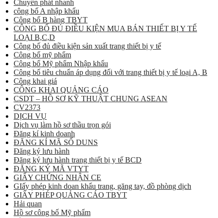
Chuyển phát nhanh
công bố A nhập khẩu
Công bố B hàng TBYT
CÔNG BỐ ĐỦ ĐIỀU KIỆN MUA BÁN THIẾT BỊ Y TẾ
LOẠI B,C,D
Công bố đủ điều kiện sản xuất trang thiết bị y tế
Công bố mỹ phẩm
Công bố Mỹ phẩm Nhập khẩu
Công bố tiêu chuẩn áp dụng đối với trang thiết bị y tế loại A, B
Công khai giá
CÔNG KHAI QUẢNG CÁO
CSDT – HỒ SƠ KỸ THUẬT CHUNG ASEAN
CV2373
DỊCH VỤ
Dịch vụ làm hồ sơ thầu trọn gói
Đăng kí kinh doanh
ĐĂNG KÍ MÃ SỐ DUNS
Đăng ký lưu hành
Đăng ký lưu hành trang thiết bị y tế BCD
ĐĂNG KÝ MÃ VTYT
GIẤY CHỨNG NHẬN CE
GIấy phép kinh doan khẩu trang, găng tay, đồ phòng dịch
GIẤY PHÉP QUẢNG CÁO TBYT
Hải quan
Hồ sơ công bố Mỹ phẩm