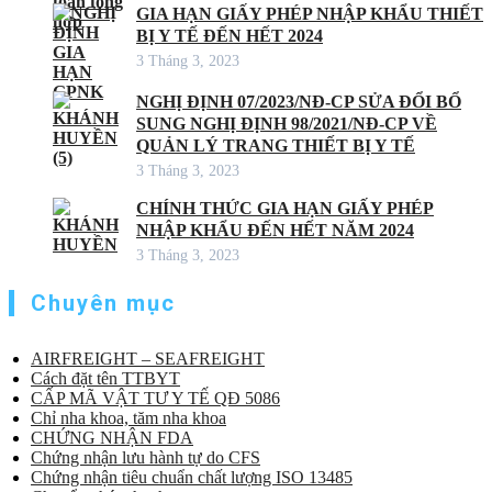
GIA HẠN GIẤY PHÉP NHẬP KHẨU THIẾT
BỊ Y TẾ ĐẾN HẾT 2024
3 Tháng 3, 2023
NGHỊ ĐỊNH 07/2023/NĐ-CP SỬA ĐỔI BỔ
SUNG NGHỊ ĐỊNH 98/2021/NĐ-CP VỀ
QUẢN LÝ TRANG THIẾT BỊ Y TẾ
3 Tháng 3, 2023
CHÍNH THỨC GIA HẠN GIẤY PHÉP
NHẬP KHẨU ĐẾN HẾT NĂM 2024
3 Tháng 3, 2023
Chuyên mục
AIRFREIGHT – SEAFREIGHT
Cách đặt tên TTBYT
CẤP MÃ VẬT TƯ Y TẾ QĐ 5086
Chỉ nha khoa, tăm nha khoa
CHỨNG NHẬN FDA
Chứng nhận lưu hành tự do CFS
Chứng nhận tiêu chuẩn chất lượng ISO 13485