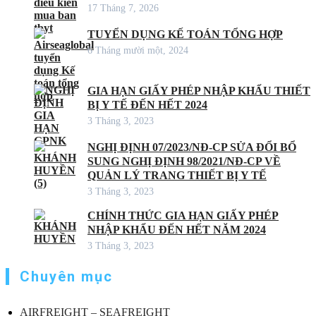
17 Tháng 7, 2026
TUYỂN DỤNG KẾ TOÁN TỔNG HỢP
6 Tháng mười một, 2024
GIA HẠN GIẤY PHÉP NHẬP KHẨU THIẾT
BỊ Y TẾ ĐẾN HẾT 2024
3 Tháng 3, 2023
NGHỊ ĐỊNH 07/2023/NĐ-CP SỬA ĐỔI BỔ
SUNG NGHỊ ĐỊNH 98/2021/NĐ-CP VỀ
QUẢN LÝ TRANG THIẾT BỊ Y TẾ
3 Tháng 3, 2023
CHÍNH THỨC GIA HẠN GIẤY PHÉP
NHẬP KHẨU ĐẾN HẾT NĂM 2024
3 Tháng 3, 2023
Chuyên mục
AIRFREIGHT – SEAFREIGHT