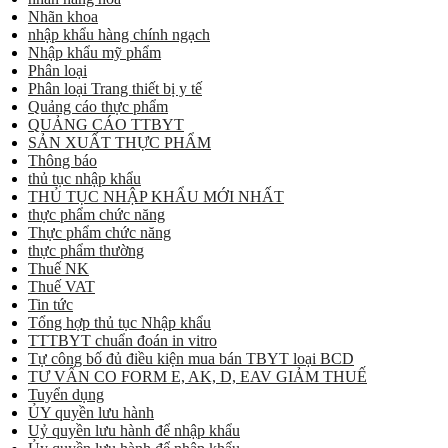
Nhãn khoa
nhập khẩu hàng chính ngạch
Nhập khẩu mỹ phẩm
Phân loại
Phân loại Trang thiết bị y tế
Quảng cáo thực phẩm
QUẢNG CÁO TTBYT
SẢN XUẤT THỰC PHẨM
Thông báo
thủ tục nhập khẩu
THỦ TỤC NHẬP KHẨU MỚI NHẤT
thực phẩm chức năng
Thực phẩm chức năng
thực phẩm thường
Thuế NK
Thuế VAT
Tin tức
Tổng hợp thủ tục Nhập khẩu
TTTBYT chuẩn đoán in vitro
Tự công bố đủ điều kiện mua bán TBYT loại BCD
TƯ VẤN CO FORM E, AK, D, EAV GIẢM THUẾ
Tuyển dụng
ỦY quyền lưu hành
Uỷ quyền lưu hành để nhập khẩu