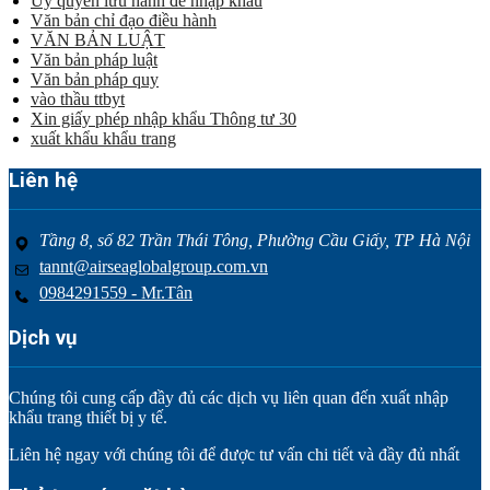
Ủy quyền lưu hành để nhập khẩu
Văn bản chỉ đạo điều hành
VĂN BẢN LUẬT
Văn bản pháp luật
Văn bản pháp quy
vào thầu ttbyt
Xin giấy phép nhập khẩu Thông tư 30
xuất khẩu khẩu trang
Liên hệ
Tầng 8, số 82 Trần Thái Tông, Phường Cầu Giấy, TP Hà Nội
tannt@airseaglobalgroup.com.vn
0984291559 - Mr.Tân
Dịch vụ
Chúng tôi cung cấp đầy đủ các dịch vụ liên quan đến xuất nhập
khẩu trang thiết bị y tế.
Liên hệ ngay với chúng tôi để được tư vấn chi tiết và đầy đủ nhất