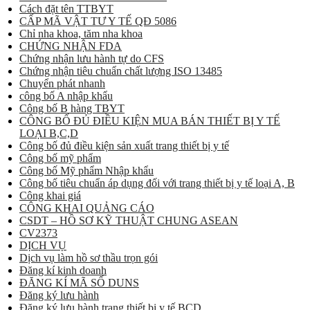
Cách đặt tên TTBYT
CẤP MÃ VẬT TƯ Y TẾ QĐ 5086
Chỉ nha khoa, tăm nha khoa
CHỨNG NHẬN FDA
Chứng nhận lưu hành tự do CFS
Chứng nhận tiêu chuẩn chất lượng ISO 13485
Chuyển phát nhanh
công bố A nhập khẩu
Công bố B hàng TBYT
CÔNG BỐ ĐỦ ĐIỀU KIỆN MUA BÁN THIẾT BỊ Y TẾ
LOẠI B,C,D
Công bố đủ điều kiện sản xuất trang thiết bị y tế
Công bố mỹ phẩm
Công bố Mỹ phẩm Nhập khẩu
Công bố tiêu chuẩn áp dụng đối với trang thiết bị y tế loại A, B
Công khai giá
CÔNG KHAI QUẢNG CÁO
CSDT – HỒ SƠ KỸ THUẬT CHUNG ASEAN
CV2373
DỊCH VỤ
Dịch vụ làm hồ sơ thầu trọn gói
Đăng kí kinh doanh
ĐĂNG KÍ MÃ SỐ DUNS
Đăng ký lưu hành
Đăng ký lưu hành trang thiết bị y tế BCD