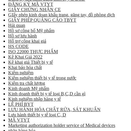
ĐĂNG KÝ MÃ VTYT
GIẤY CHỨNG NHẬN CE
GIấy phép kinh doan khẩu trang, găng tay, đồ phòng dịch
GIẤY PHÉP QUẢNG CÁO TBYT
Hải quan
Hồ sơ công bố Mỹ phẩm
Hồ sơ lưu hành
Hỗ trợ công khai giá
HS CODE
ISO 22000 THỰC PHẨM
Kê Khai Giá 2022
Kê khai giá Thiết bị y tế
Khai báo hóa chất
Kiểm nghiệm
Kiểm nghiệm thiết bị y tế trong nước
Kiểm tra chất lượng
Kinh doanh Mỹ phẩm
Kinh doanh thiết bị y tế loại B,C,D cần gì
Kinh nghiệm nhập hàng y tế
LỆ PHÍ BYT
LƯU HÀNH HÓA CHẤT RỬA, SÁT KHUẨN
Lưu hành thiết bị y tế loại C, D
MÃ VTYT
Marketing authorization holder service of Medical devices
nhãn hàng hóa