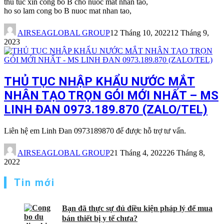
thu tuc xin cong bo B cho nuoc mat nhan tao,
ho so lam cong bo B nuoc mat nhan tao,
AIRSEAGLOBAL GROUP
12 Tháng 10, 2022
12 Tháng 9,
2023
THỦ TỤC NHẬP KHẨU NƯỚC MẮT
NHÂN TẠO TRỌN GÓI MỚI NHẤT – MS
LINH ĐAN 0973.189.870 (ZALO/TEL)
Liên hệ em Linh Đan 0973189870 để được hỗ trợ tư vấn.
AIRSEAGLOBAL GROUP
21 Tháng 4, 2022
26 Tháng 8,
2022
Tin mới
Bạn đã thực sự đủ điều kiện pháp lý để mua
bán thiết bị y tế chưa?