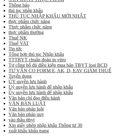
Thông báo
thủ tục nhập khẩu
THỦ TỤC NHẬP KHẨU MỚI NHẤT
thực phẩm chức năng
Thực phẩm chức năng
thực phẩm thường
Thuế NK
Thuế VAT
Tin tức
Tổng hợp thủ tục Nhập khẩu
TTTBYT chuẩn đoán in vitro
Tự công bố đủ điều kiện mua bán TBYT loại BCD
TƯ VẤN CO FORM E, AK, D, EAV GIẢM THUẾ
Tuyển dụng
ỦY quyền lưu hành
Uỷ quyền lưu hành để nhập khẩu
Ủy quyền lưu hành để nhập khẩu
Văn bản chỉ đạo điều hành
VĂN BẢN LUẬT
Văn bản pháp luật
Văn bản pháp quy
vào thầu ttbyt
Xin giấy phép nhập khẩu Thông tư 30
xuất khẩu khẩu trang