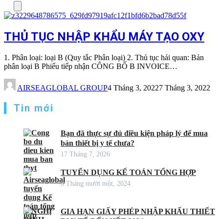
Menu
THỦ TỤC NHẬP KHẨU MÁY TẠO OXY
1. Phân loại: loại B (Quy tắc Phân loại) 2. Thủ tục hải quan: Bản
phân loại B Phiếu tiếp nhận CÔNG BỐ B INVOICE…
AIRSEAGLOBAL GROUP
4 Tháng 3, 2022
7 Tháng 3, 2022
Tin mới
Bạn đã thực sự đủ điều kiện pháp lý để mua
bán thiết bị y tế chưa?
17 Tháng 7, 2026
TUYỂN DỤNG KẾ TOÁN TỔNG HỢP
6 Tháng mười một, 2024
GIA HẠN GIẤY PHÉP NHẬP KHẨU THIẾT