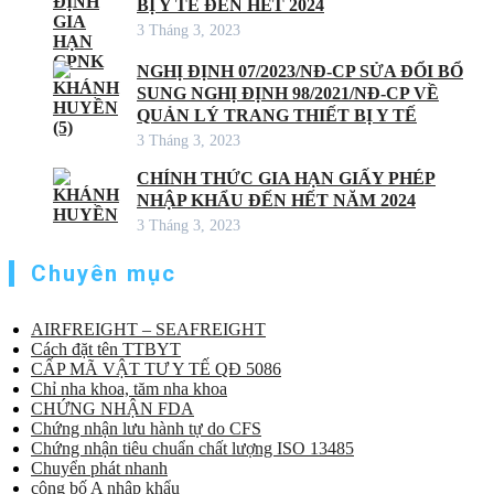
BỊ Y TẾ ĐẾN HẾT 2024
3 Tháng 3, 2023
NGHỊ ĐỊNH 07/2023/NĐ-CP SỬA ĐỔI BỔ
SUNG NGHỊ ĐỊNH 98/2021/NĐ-CP VỀ
QUẢN LÝ TRANG THIẾT BỊ Y TẾ
3 Tháng 3, 2023
CHÍNH THỨC GIA HẠN GIẤY PHÉP
NHẬP KHẨU ĐẾN HẾT NĂM 2024
3 Tháng 3, 2023
Chuyên mục
AIRFREIGHT – SEAFREIGHT
Cách đặt tên TTBYT
CẤP MÃ VẬT TƯ Y TẾ QĐ 5086
Chỉ nha khoa, tăm nha khoa
CHỨNG NHẬN FDA
Chứng nhận lưu hành tự do CFS
Chứng nhận tiêu chuẩn chất lượng ISO 13485
Chuyển phát nhanh
công bố A nhập khẩu