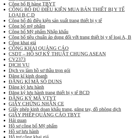
Công bố B hàng TBYT
CÔNG BỐ ĐỦ ĐIỀU KIỆN MUA BÁN THIẾT BỊ Y TẾ
LOẠI B,C,D
Công bố đủ điều kiện sản xuất trang thiết bị y tế
Công bố mỹ phẩm
Công bố Mỹ phẩm Nhập khẩu
Công bố tiêu chuẩn áp dụng đối với trang thiết bị y tế loại A, B
Công khai giá
CÔNG KHAI QUẢNG CÁO
CSDT – HỒ SƠ KỸ THUẬT CHUNG ASEAN
CV2373
DỊCH VỤ
Dịch vụ làm hồ sơ thầu trọn gói
Đăng kí kinh doanh
ĐĂNG KÍ MÃ SỐ DUNS
Đăng ký lưu hành
Đăng ký lưu hành trang thiết bị y tế BCD
ĐĂNG KÝ MÃ VTYT
GIẤY CHỨNG NHẬN CE
GIấy phép kinh doan khẩu trang, găng tay, đồ phòng dịch
GIẤY PHÉP QUẢNG CÁO TBYT
Hải quan
Hồ sơ công bố Mỹ phẩm
Hồ sơ lưu hành
Hỗ trợ công khai giá