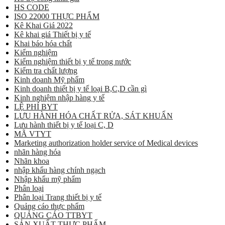
HS CODE
ISO 22000 THỰC PHẨM
Kê Khai Giá 2022
Kê khai giá Thiết bị y tế
Khai báo hóa chất
Kiểm nghiệm
Kiểm nghiệm thiết bị y tế trong nước
Kiểm tra chất lượng
Kinh doanh Mỹ phẩm
Kinh doanh thiết bị y tế loại B,C,D cần gì
Kinh nghiệm nhập hàng y tế
LỆ PHÍ BYT
LƯU HÀNH HÓA CHẤT RỬA, SÁT KHUẨN
Lưu hành thiết bị y tế loại C, D
MÃ VTYT
Marketing authorization holder service of Medical devices
nhãn hàng hóa
Nhãn khoa
nhập khẩu hàng chính ngạch
Nhập khẩu mỹ phẩm
Phân loại
Phân loại Trang thiết bị y tế
Quảng cáo thực phẩm
QUẢNG CÁO TTBYT
SẢN XUẤT THỰC PHẨM