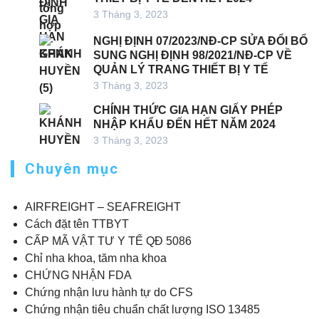
3 Tháng 3, 2023
NGHỊ ĐỊNH 07/2023/NĐ-CP SỬA ĐỔI BỔ
SUNG NGHỊ ĐỊNH 98/2021/NĐ-CP VỀ
QUẢN LÝ TRANG THIẾT BỊ Y TẾ
3 Tháng 3, 2023
CHÍNH THỨC GIA HẠN GIẤY PHÉP
NHẬP KHẨU ĐẾN HẾT NĂM 2024
3 Tháng 3, 2023
Chuyên mục
AIRFREIGHT – SEAFREIGHT
Cách đặt tên TTBYT
CẤP MÃ VẬT TƯ Y TẾ QĐ 5086
Chỉ nha khoa, tăm nha khoa
CHỨNG NHẬN FDA
Chứng nhận lưu hành tự do CFS
Chứng nhận tiêu chuẩn chất lượng ISO 13485