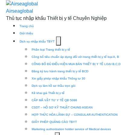
Skip
to
Airseaglobal
content
Thủ tục nhập khẩu Thiết bị y tế Chuyên Nghiệp
Trang chủ
Giới thiệu
Show
Dịch vụ nhập khẩu TBYT
submenu
Phân loại Trang thiết bị y tế
for
Công bố tiêu chuẩn áp dụng đối với trang thiết bị y tế loại A, B
Dịch
CÔNG BỐ ĐỦ ĐIỀU KIỆN MUA BÁN THIẾT BỊ Y TẾ LOẠI B,C,D
vụ
Đăng ký lưu hành trang thiết bị y tế BCD
nhập
Xin giấy phép nhập khẩu Thông tư 30
khẩu
Dịch vụ làm hồ sơ thầu trọn gói
TBYT
Kê khai giá Thiết bị y tế
CẤP MÃ VẬT TƯ Y TẾ QĐ 5086
CSDT – HỒ SƠ KỸ THUẬT CHUNG ASEAN
HỢP THỨC HÓA LÃNH SỰ – CONSULAR AUTHENTICATION
GIẤY PHÉP QUẢNG CÁO TBYT
Marketing authorization holder service of Medical devices