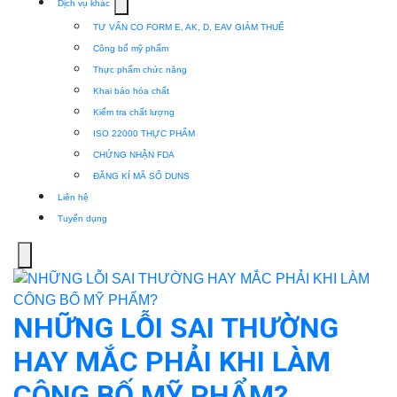
Show
Dịch vụ khác
submenu
TƯ VẤN CO FORM E, AK, D, EAV GIẢM THUẾ
for
Công bố mỹ phẩm
Dịch
Thực phẩm chức năng
vụ
Khai báo hóa chất
khác
Kiểm tra chất lượng
ISO 22000 THỰC PHẨM
CHỨNG NHẬN FDA
ĐĂNG KÍ MÃ SỐ DUNS
Liên hệ
Tuyển dụng
Menu
NHỮNG LỖI SAI THƯỜNG
HAY MẮC PHẢI KHI LÀM
CÔNG BỐ MỸ PHẨM?