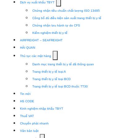
Show
Dịch vụ xuất khẩu TBYT
submenu
Chứng nhận tiêu chuẩn chất lượng ISO 13485
for
Công bố đủ điều kiện sản xuất trang thiết bị y tế
Dịch
Chứng nhận lưu hành tự do CFS
vụ
Kiểm nghiệm thiết bị y tế
xuất
AIRFREIGHT – SEAFREIGHT
khẩu
HẢI QUAN
TBYT
Show
Thủ tục các mặt hàng
submenu
Danh mục trang thiết bị y tế đã thông quan
for
Trang thiết bị y tế loại A
Thủ
Trang thiết bị y tế loại BCD
tục
Trang thiết bị y tế loại BCD thuộc TT30
các
Tin mới
mặt
HS CODE
hàng
Kinh nghiệm nhập khẩu TBYT
Thuế VAT
Chuyển phát nhanh
Văn bản luật