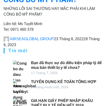
NHỮNG LỖI SAI THƯỜNG HAY MẮC PHẢI KHI LÀM
CÔNG BỐ MỸ PHẨM?
Liên hệ: Ms Tuyết Minh
Tel: 0971 460 378
AIRSEAGLOBAL GROUP
23 Tháng 8, 2022
28 Tháng
6, 2023
Tin mới
Bạn đã thực sự đủ điều kiện pháp lý để
mua bán thiết bị y tế chưa?
17 Tháng 7, 2026
TUYỂN DỤNG KẾ TOÁN TỔNG HỢP
6 Tháng mười một, 2024
GIA HẠN GIẤY PHÉP NHẬP KHẨU
THIẾT BỊ Y TẾ ĐẾN HẾT 2024