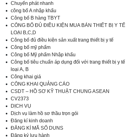
Chuyển phát nhanh
công bố A nhập khẩu
Công bố B hàng TBYT
CÔNG BỐ ĐỦ ĐIỀU KIỆN MUA BÁN THIẾT BỊ Y TẾ
LOẠI B,C,D
Công bố đủ điều kiện sản xuất trang thiết bị y tế
Công bố mỹ phẩm
Công bố Mỹ phẩm Nhập khẩu
Công bố tiêu chuẩn áp dụng đối với trang thiết bị y tế
loại A, B
Công khai giá
CÔNG KHAI QUẢNG CÁO
CSDT – HỒ SƠ KỸ THUẬT CHUNG ASEAN
CV2373
DỊCH VỤ
Dịch vụ làm hồ sơ thầu trọn gói
Đăng kí kinh doanh
ĐĂNG KÍ MÃ SỐ DUNS
Đăng ký lưu hành