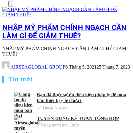
Menu
NHẬP MỸ PHẨM CHÍNH NGẠCH CẦN
LÀM GÌ ĐỂ GIẢM THUẾ?
NHẬP MỸ PHẨM CHÍNH NGẠCH CẦN LÀM GÌ ĐỂ GIẢM
THUẾ?
AIRSEAGLOBAL GROUP
6 Tháng 5, 2021
25 Tháng 7, 2023
Tin mới
Bạn đã thực sự đủ điều kiện pháp lý để mua
bán thiết bị y tế chưa?
17 Tháng 7, 2026
TUYỂN DỤNG KẾ TOÁN TỔNG HỢP
6 Tháng mười một, 2024