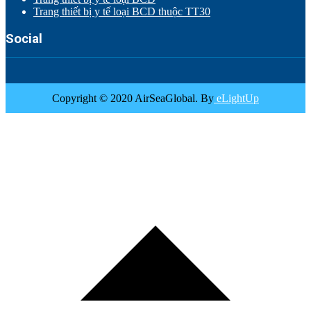
Trang thiết bị y tế loại BCD thuộc TT30
Social
Copyright © 2020 AirSeaGlobal. By
eLightUp