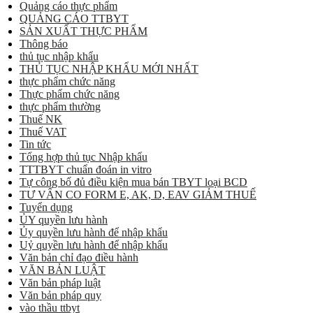
Quảng cáo thực phẩm
QUẢNG CÁO TTBYT
SẢN XUẤT THỰC PHẨM
Thông báo
thủ tục nhập khẩu
THỦ TỤC NHẬP KHẨU MỚI NHẤT
thực phẩm chức năng
Thực phẩm chức năng
thực phẩm thường
Thuế NK
Thuế VAT
Tin tức
Tổng hợp thủ tục Nhập khẩu
TTTBYT chuẩn đoán in vitro
Tự công bố đủ điều kiện mua bán TBYT loại BCD
TƯ VẤN CO FORM E, AK, D, EAV GIẢM THUẾ
Tuyển dụng
ỦY quyền lưu hành
Ủy quyền lưu hành để nhập khẩu
Uỷ quyền lưu hành để nhập khẩu
Văn bản chỉ đạo điều hành
VĂN BẢN LUẬT
Văn bản pháp luật
Văn bản pháp quy
vào thầu ttbyt