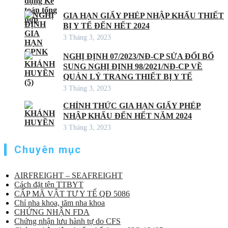
GIA HẠN GIẤY PHÉP NHẬP KHẨU THIẾT
BỊ Y TẾ ĐẾN HẾT 2024
3 Tháng 3, 2023
NGHỊ ĐỊNH 07/2023/NĐ-CP SỬA ĐỔI BỔ
SUNG NGHỊ ĐỊNH 98/2021/NĐ-CP VỀ
QUẢN LÝ TRANG THIẾT BỊ Y TẾ
3 Tháng 3, 2023
CHÍNH THỨC GIA HẠN GIẤY PHÉP
NHẬP KHẨU ĐẾN HẾT NĂM 2024
3 Tháng 3, 2023
Chuyên mục
AIRFREIGHT – SEAFREIGHT
Cách đặt tên TTBYT
CẤP MÃ VẬT TƯ Y TẾ QĐ 5086
Chỉ nha khoa, tăm nha khoa
CHỨNG NHẬN FDA
Chứng nhận lưu hành tự do CFS