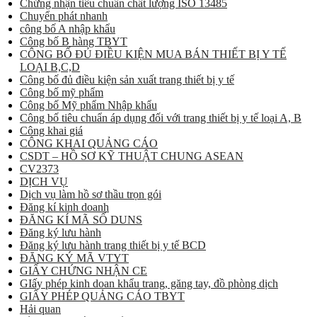
Chứng nhận tiêu chuẩn chất lượng ISO 13485
Chuyển phát nhanh
công bố A nhập khẩu
Công bố B hàng TBYT
CÔNG BỐ ĐỦ ĐIỀU KIỆN MUA BÁN THIẾT BỊ Y TẾ
LOẠI B,C,D
Công bố đủ điều kiện sản xuất trang thiết bị y tế
Công bố mỹ phẩm
Công bố Mỹ phẩm Nhập khẩu
Công bố tiêu chuẩn áp dụng đối với trang thiết bị y tế loại A, B
Công khai giá
CÔNG KHAI QUẢNG CÁO
CSDT – HỒ SƠ KỸ THUẬT CHUNG ASEAN
CV2373
DỊCH VỤ
Dịch vụ làm hồ sơ thầu trọn gói
Đăng kí kinh doanh
ĐĂNG KÍ MÃ SỐ DUNS
Đăng ký lưu hành
Đăng ký lưu hành trang thiết bị y tế BCD
ĐĂNG KÝ MÃ VTYT
GIẤY CHỨNG NHẬN CE
GIấy phép kinh doan khẩu trang, găng tay, đồ phòng dịch
GIẤY PHÉP QUẢNG CÁO TBYT
Hải quan