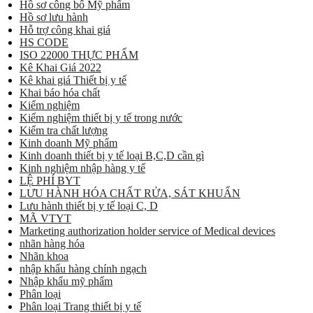
Hồ sơ công bố Mỹ phẩm
Hồ sơ lưu hành
Hỗ trợ công khai giá
HS CODE
ISO 22000 THỰC PHẨM
Kê Khai Giá 2022
Kê khai giá Thiết bị y tế
Khai báo hóa chất
Kiểm nghiệm
Kiểm nghiệm thiết bị y tế trong nước
Kiểm tra chất lượng
Kinh doanh Mỹ phẩm
Kinh doanh thiết bị y tế loại B,C,D cần gì
Kinh nghiệm nhập hàng y tế
LỆ PHÍ BYT
LƯU HÀNH HÓA CHẤT RỬA, SÁT KHUẨN
Lưu hành thiết bị y tế loại C, D
MÃ VTYT
Marketing authorization holder service of Medical devices
nhãn hàng hóa
Nhãn khoa
nhập khẩu hàng chính ngạch
Nhập khẩu mỹ phẩm
Phân loại
Phân loại Trang thiết bị y tế