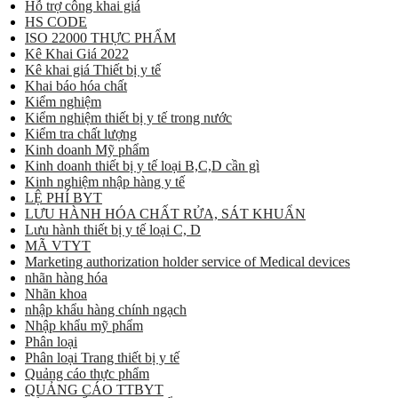
Hỗ trợ công khai giá
HS CODE
ISO 22000 THỰC PHẨM
Kê Khai Giá 2022
Kê khai giá Thiết bị y tế
Khai báo hóa chất
Kiểm nghiệm
Kiểm nghiệm thiết bị y tế trong nước
Kiểm tra chất lượng
Kinh doanh Mỹ phẩm
Kinh doanh thiết bị y tế loại B,C,D cần gì
Kinh nghiệm nhập hàng y tế
LỆ PHÍ BYT
LƯU HÀNH HÓA CHẤT RỬA, SÁT KHUẨN
Lưu hành thiết bị y tế loại C, D
MÃ VTYT
Marketing authorization holder service of Medical devices
nhãn hàng hóa
Nhãn khoa
nhập khẩu hàng chính ngạch
Nhập khẩu mỹ phẩm
Phân loại
Phân loại Trang thiết bị y tế
Quảng cáo thực phẩm
QUẢNG CÁO TTBYT