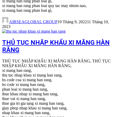
xi mang han rang phan loai gi,
xi mang han rang phan loai quy tac may nhom nao,
xi mang han rang phan loai gì,
AIRSEAGLOBAL GROUP
19 Tháng 9, 2022
11 Tháng 10,
2023
THỦ TỤC NHẬP KHẨU XI MĂNG HÀN
RĂNG
THỦ TỤC NHẬP KHẨU XI MĂNG HÀN RĂNG, THỦ TỤC
NHẬP KHẨU XI MĂNG HÀN RĂNG,
xi mang han rang,
thu tuc nhap khau xi mang han rang,
hs code cua xi mang han rang,
hs code xi mang han rang,
phan loai xi mang han rang,
thue khau nhap xi mang han rang,
thue vat xi mang han rang,
thue gia tri gia tang xi mang han rang,
giay phep nhap khau xi mang han rang,
nhap khau xi mang han rang,