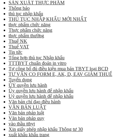
SẢN XUẤT THỰC PHẨM
Thông báo
thủ tục nhập khẩu
THỦ TỤC NHẬP KHẨU MỚI NHẤT
thực phẩm chức năng
Thực phẩm chức năng
thực phẩm thường
Thuế NK
Thuế VAT
Tin tức
Tổng hợp thủ tục Nhập khẩu
TTTBYT chuẩn đoán in vitro
Tự công bố đủ điều kiện mua bán TBYT loại BCD
TƯ VẤN CO FORM E, AK, D, EAV GIẢM THUẾ
Tuyển dụng
ỦY quyền lưu hành
Ủy quyền lưu hành để nhập khẩu
Uỷ quyền lưu hành để nhập khẩu
Văn bản chỉ đạo điều hành
VĂN BẢN LUẬT
Văn bản pháp luật
Văn bản pháp quy
vào thầu ttbyt
Xin giấy phép nhập khẩu Thông tư 30
xuất khẩu khẩu trang