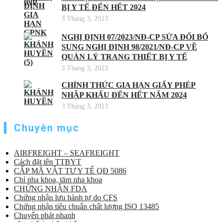
BỊ Y TẾ ĐẾN HẾT 2024
3 Tháng 3, 2023
NGHỊ ĐỊNH 07/2023/NĐ-CP SỬA ĐỔI BỔ
SUNG NGHỊ ĐỊNH 98/2021/NĐ-CP VỀ
QUẢN LÝ TRANG THIẾT BỊ Y TẾ
3 Tháng 3, 2023
CHÍNH THỨC GIA HẠN GIẤY PHÉP
NHẬP KHẨU ĐẾN HẾT NĂM 2024
3 Tháng 3, 2023
Chuyên mục
AIRFREIGHT – SEAFREIGHT
Cách đặt tên TTBYT
CẤP MÃ VẬT TƯ Y TẾ QĐ 5086
Chỉ nha khoa, tăm nha khoa
CHỨNG NHẬN FDA
Chứng nhận lưu hành tự do CFS
Chứng nhận tiêu chuẩn chất lượng ISO 13485
Chuyển phát nhanh