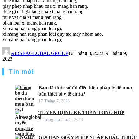
thue khau nhap cua xi mang han rang,
giay phep nhap khau cua xi mang han rang,
thue gia tri gia tang cua xi mang han rang,
thue vat cua xi mang han rang,
phan loai xi mang han rang,
xi mang han rang phan loai gi,
xi mang han rang phan loai quy tac may nhom nao,
xi mang han rang phan loai gì,
AIRSEAGLOBAL GROUP
16 Tháng 8, 2022
29 Tháng 9,
2023
Tin mới
Bạn đã thực sự đủ điều kiện pháp lý để mua
bán thiết bị y tế chưa?
17 Tháng 7, 2026
TUYỂN DỤNG KẾ TOÁN TỔNG HỢP
6 Tháng mười một, 2024
GIA HẠN GIẤY PHÉP NHẬP KHẨU THIẾT