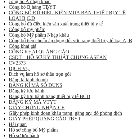
công bố A nhập khẩu
Công bố B hàng TBYT
CÔNG BỐ ĐỦ ĐIỀU KIỆN MUA BÁN THIẾT BỊ Y TẾ
LOẠI B,C,D
Công bố đủ điều kiện sản xuất trang thiết bị y tế
Công bố mỹ phẩm
Công bố Mỹ phẩm Nhập khẩu
Công bố tiêu chuẩn áp dụng đối với trang thiết bị y tế loại A, B
Công khai giá
CÔNG KHAI QUẢNG CÁO
CSDT – HỒ SƠ KỸ THUẬT CHUNG ASEAN
CV2373
DỊCH VỤ
Dịch vụ làm hồ sơ thầu trọn gói
Đăng kí kinh doanh
ĐĂNG KÍ MÃ SỐ DUNS
Đăng ký lưu hành
Đăng ký lưu hành trang thiết bị y tế BCD
ĐĂNG KÝ MÃ VTYT
GIẤY CHỨNG NHẬN CE
GIấy phép kinh doan khẩu trang, găng tay, đồ phòng dịch
GIẤY PHÉP QUẢNG CÁO TBYT
Hải quan
Hồ sơ công bố Mỹ phẩm
Hồ sơ lưu hành