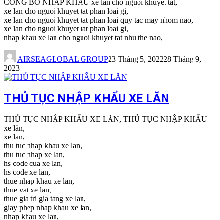
CONG BO NHAP KHAU xe lan cho nguoi khuyet tat,
xe lan cho nguoi khuyet tat phan loai gi,
xe lan cho nguoi khuyet tat phan loai quy tac may nhom nao,
xe lan cho nguoi khuyet tat phan loai gì,
nhap khau xe lan cho nguoi khuyet tat nhu the nao,
AIRSEAGLOBAL GROUP
23 Tháng 5, 2022
28 Tháng 9,
2023
THỦ TỤC NHẬP KHẨU XE LĂN
THỦ TỤC NHẬP KHẨU XE LĂN, THỦ TỤC NHẬP KHẨU
xe lăn,
xe lan,
thu tuc nhap khau xe lan,
thu tuc nhap xe lan,
hs code cua xe lan,
hs code xe lan,
thue nhap khau xe lan,
thue vat xe lan,
thue gia tri gia tang xe lan,
giay phep nhap khau xe lan,
nhap khau xe lan,