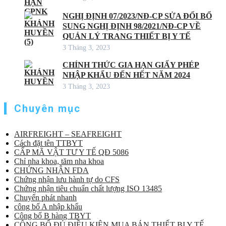
NGHỊ ĐỊNH 07/2023/NĐ-CP SỬA ĐỔI BỔ
SUNG NGHỊ ĐỊNH 98/2021/NĐ-CP VỀ
QUẢN LÝ TRANG THIẾT BỊ Y TẾ
3 Tháng 3, 2023
CHÍNH THỨC GIA HẠN GIẤY PHÉP
NHẬP KHẨU ĐẾN HẾT NĂM 2024
3 Tháng 3, 2023
Chuyên mục
AIRFREIGHT – SEAFREIGHT
Cách đặt tên TTBYT
CẤP MÃ VẬT TƯ Y TẾ QĐ 5086
Chỉ nha khoa, tăm nha khoa
CHỨNG NHẬN FDA
Chứng nhận lưu hành tự do CFS
Chứng nhận tiêu chuẩn chất lượng ISO 13485
Chuyển phát nhanh
công bố A nhập khẩu
Công bố B hàng TBYT
CÔNG BỐ ĐỦ ĐIỀU KIỆN MUA BÁN THIẾT BỊ Y TẾ