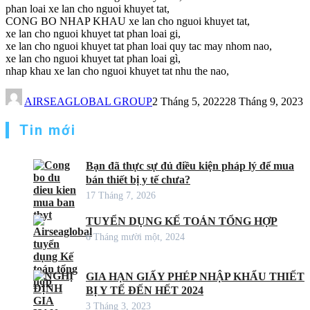
phan loai xe lan cho nguoi khuyet tat,
CONG BO NHAP KHAU xe lan cho nguoi khuyet tat,
xe lan cho nguoi khuyet tat phan loai gi,
xe lan cho nguoi khuyet tat phan loai quy tac may nhom nao,
xe lan cho nguoi khuyet tat phan loai gì,
nhap khau xe lan cho nguoi khuyet tat nhu the nao,
AIRSEAGLOBAL GROUP
2 Tháng 5, 2022
28 Tháng 9, 2023
Tin mới
Bạn đã thực sự đủ điều kiện pháp lý để mua
bán thiết bị y tế chưa?
17 Tháng 7, 2026
TUYỂN DỤNG KẾ TOÁN TỔNG HỢP
6 Tháng mười một, 2024
GIA HẠN GIẤY PHÉP NHẬP KHẨU THIẾT
BỊ Y TẾ ĐẾN HẾT 2024
3 Tháng 3, 2023