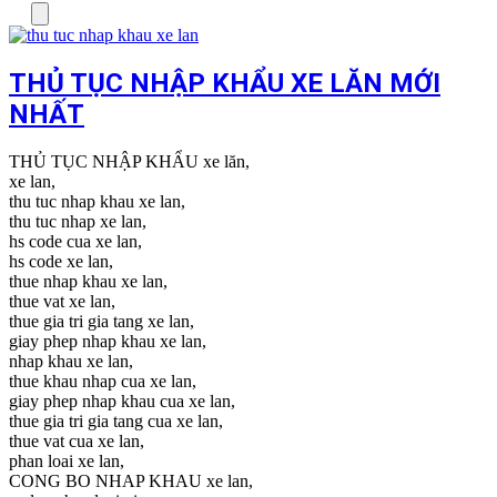
Menu
THỦ TỤC NHẬP KHẨU XE LĂN MỚI
NHẤT
THỦ TỤC NHẬP KHẨU xe lăn,
xe lan,
thu tuc nhap khau xe lan,
thu tuc nhap xe lan,
hs code cua xe lan,
hs code xe lan,
thue nhap khau xe lan,
thue vat xe lan,
thue gia tri gia tang xe lan,
giay phep nhap khau xe lan,
nhap khau xe lan,
thue khau nhap cua xe lan,
giay phep nhap khau cua xe lan,
thue gia tri gia tang cua xe lan,
thue vat cua xe lan,
phan loai xe lan,
CONG BO NHAP KHAU xe lan,