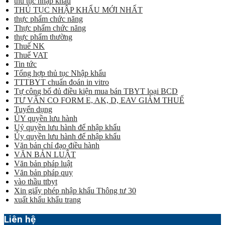
thủ tục nhập khẩu
THỦ TỤC NHẬP KHẨU MỚI NHẤT
thực phẩm chức năng
Thực phẩm chức năng
thực phẩm thường
Thuế NK
Thuế VAT
Tin tức
Tổng hợp thủ tục Nhập khẩu
TTTBYT chuẩn đoán in vitro
Tự công bố đủ điều kiện mua bán TBYT loại BCD
TƯ VẤN CO FORM E, AK, D, EAV GIẢM THUẾ
Tuyển dụng
ỦY quyền lưu hành
Uỷ quyền lưu hành để nhập khẩu
Ủy quyền lưu hành để nhập khẩu
Văn bản chỉ đạo điều hành
VĂN BẢN LUẬT
Văn bản pháp luật
Văn bản pháp quy
vào thầu ttbyt
Xin giấy phép nhập khẩu Thông tư 30
xuất khẩu khẩu trang
Liên hệ