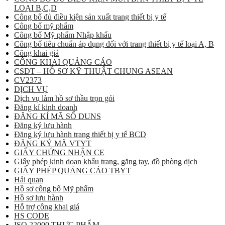
LOẠI B,C,D
Công bố đủ điều kiện sản xuất trang thiết bị y tế
Công bố mỹ phẩm
Công bố Mỹ phẩm Nhập khẩu
Công bố tiêu chuẩn áp dụng đối với trang thiết bị y tế loại A, B
Công khai giá
CÔNG KHAI QUẢNG CÁO
CSDT – HỒ SƠ KỸ THUẬT CHUNG ASEAN
CV2373
DỊCH VỤ
Dịch vụ làm hồ sơ thầu trọn gói
Đăng kí kinh doanh
ĐĂNG KÍ MÃ SỐ DUNS
Đăng ký lưu hành
Đăng ký lưu hành trang thiết bị y tế BCD
ĐĂNG KÝ MÃ VTYT
GIẤY CHỨNG NHẬN CE
GIấy phép kinh doan khẩu trang, găng tay, đồ phòng dịch
GIẤY PHÉP QUẢNG CÁO TBYT
Hải quan
Hồ sơ công bố Mỹ phẩm
Hồ sơ lưu hành
Hỗ trợ công khai giá
HS CODE
ISO 22000 THỰC PHẨM