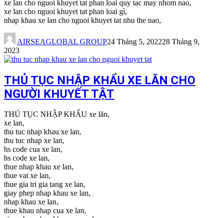
xe lan cho nguoi khuyet tat phan loai quy tac may nhom nao,
xe lan cho nguoi khuyet tat phan loai gì,
nhap khau xe lan cho nguoi khuyet tat nhu the nao,
AIRSEAGLOBAL GROUP
24 Tháng 5, 2022
28 Tháng 9,
2023
THỦ TỤC NHẬP KHẨU XE LĂN CHO
NGƯỜI KHUYẾT TẬT
THỦ TỤC NHẬP KHẨU xe lăn,
xe lan,
thu tuc nhap khau xe lan,
thu tuc nhap xe lan,
hs code cua xe lan,
hs code xe lan,
thue nhap khau xe lan,
thue vat xe lan,
thue gia tri gia tang xe lan,
giay phep nhap khau xe lan,
nhap khau xe lan,
thue khau nhap cua xe lan,