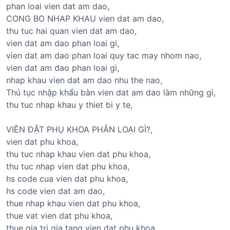
phan loai vien dat am dao,
CONG BO NHAP KHAU vien dat am dao,
thu tuc hai quan vien dat am dao,
vien dat am dao phan loai gi,
vien dat am dao phan loai quy tac may nhom nao,
vien dat am dao phan loai gì,
nhap khau vien dat am dao nhu the nao,
Thủ tục nhập khẩu bàn vien dat am dao làm những gì,
thu tuc nhap khau y thiet bi y te,
VIÊN ĐẶT PHỤ KHOA PHÂN LOẠI GÌ?,
vien dat phu khoa,
thu tuc nhap khau vien dat phu khoa,
thu tuc nhap vien dat phu khoa,
hs code cua vien dat phu khoa,
hs code vien dat am dao,
thue nhap khau vien dat phu khoa,
thue vat vien dat phu khoa,
thue gia tri gia tang vien dat phu khoa,