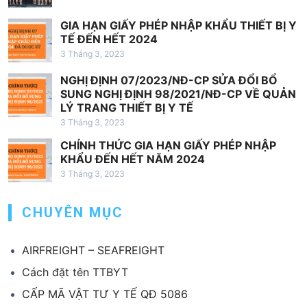
GIA HẠN GIẤY PHÉP NHẬP KHẨU THIẾT BỊ Y
TẾ ĐẾN HẾT 2024
3 Tháng 3, 2023
NGHỊ ĐỊNH 07/2023/NĐ-CP SỬA ĐỔI BỔ
SUNG NGHỊ ĐỊNH 98/2021/NĐ-CP VỀ QUẢN
LÝ TRANG THIẾT BỊ Y TẾ
3 Tháng 3, 2023
CHÍNH THỨC GIA HẠN GIẤY PHÉP NHẬP
KHẨU ĐẾN HẾT NĂM 2024
3 Tháng 3, 2023
CHUYÊN MỤC
AIRFREIGHT – SEAFREIGHT
Cách đặt tên TTBYT
CẤP MÃ VẬT TƯ Y TẾ QĐ 5086