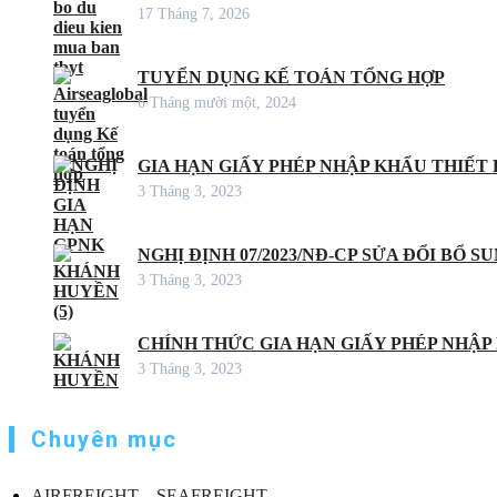
17 Tháng 7, 2026
TUYỂN DỤNG KẾ TOÁN TỔNG HỢP
6 Tháng mười một, 2024
GIA HẠN GIẤY PHÉP NHẬP KHẨU THIẾT B
3 Tháng 3, 2023
NGHỊ ĐỊNH 07/2023/NĐ-CP SỬA ĐỔI BỔ S
3 Tháng 3, 2023
CHÍNH THỨC GIA HẠN GIẤY PHÉP NHẬP
3 Tháng 3, 2023
Chuyên mục
AIRFREIGHT – SEAFREIGHT