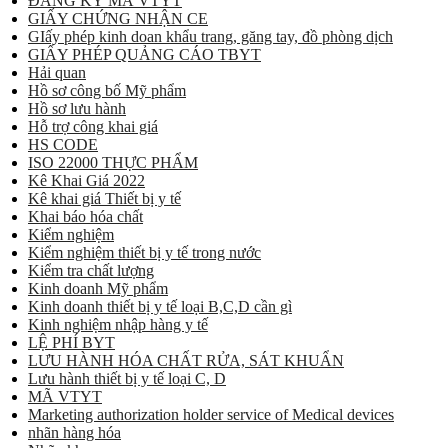
ĐĂNG KÝ MÃ VTYT
GIẤY CHỨNG NHẬN CE
GIấy phép kinh doan khẩu trang, găng tay, đồ phòng dịch
GIẤY PHÉP QUẢNG CÁO TBYT
Hải quan
Hồ sơ công bố Mỹ phẩm
Hồ sơ lưu hành
Hỗ trợ công khai giá
HS CODE
ISO 22000 THỰC PHẨM
Kê Khai Giá 2022
Kê khai giá Thiết bị y tế
Khai báo hóa chất
Kiểm nghiệm
Kiểm nghiệm thiết bị y tế trong nước
Kiểm tra chất lượng
Kinh doanh Mỹ phẩm
Kinh doanh thiết bị y tế loại B,C,D cần gì
Kinh nghiệm nhập hàng y tế
LỆ PHÍ BYT
LƯU HÀNH HÓA CHẤT RỬA, SÁT KHUẨN
Lưu hành thiết bị y tế loại C, D
MÃ VTYT
Marketing authorization holder service of Medical devices
nhãn hàng hóa