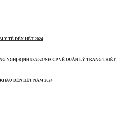
Ị Y TẾ ĐẾN HẾT 2024
UNG NGHỊ ĐỊNH 98/2021/NĐ-CP VỀ QUẢN LÝ TRANG THIẾT 
 KHẨU ĐẾN HẾT NĂM 2024