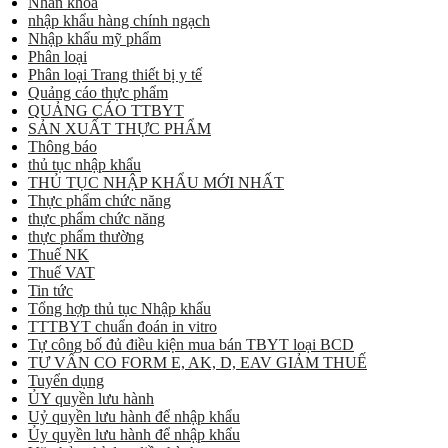
Nhãn khoa
nhập khẩu hàng chính ngạch
Nhập khẩu mỹ phẩm
Phân loại
Phân loại Trang thiết bị y tế
Quảng cáo thực phẩm
QUẢNG CÁO TTBYT
SẢN XUẤT THỰC PHẨM
Thông báo
thủ tục nhập khẩu
THỦ TỤC NHẬP KHẨU MỚI NHẤT
Thực phẩm chức năng
thực phẩm chức năng
thực phẩm thường
Thuế NK
Thuế VAT
Tin tức
Tổng hợp thủ tục Nhập khẩu
TTTBYT chuẩn đoán in vitro
Tự công bố đủ điều kiện mua bán TBYT loại BCD
TƯ VẤN CO FORM E, AK, D, EAV GIẢM THUẾ
Tuyển dụng
ỦY quyền lưu hành
Uỷ quyền lưu hành để nhập khẩu
Ủy quyền lưu hành để nhập khẩu