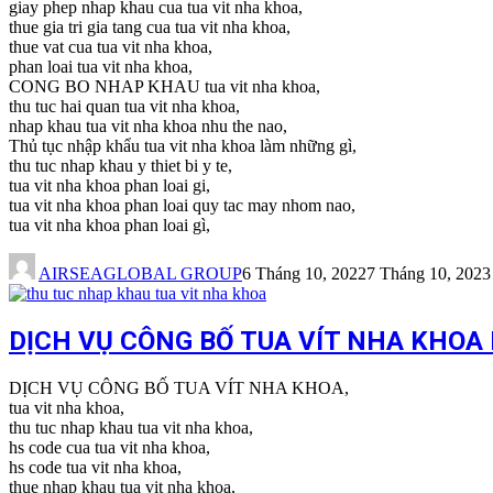
giay phep nhap khau cua tua vit nha khoa,
thue gia tri gia tang cua tua vit nha khoa,
thue vat cua tua vit nha khoa,
phan loai tua vit nha khoa,
CONG BO NHAP KHAU tua vit nha khoa,
thu tuc hai quan tua vit nha khoa,
nhap khau tua vit nha khoa nhu the nao,
Thủ tục nhập khẩu tua vit nha khoa làm những gì,
thu tuc nhap khau y thiet bi y te,
tua vit nha khoa phan loai gi,
tua vit nha khoa phan loai quy tac may nhom nao,
tua vit nha khoa phan loai gì,
AIRSEAGLOBAL GROUP
6 Tháng 10, 2022
7 Tháng 10, 2023
DỊCH VỤ CÔNG BỐ TUA VÍT NHA KHOA
DỊCH VỤ CÔNG BỐ TUA VÍT NHA KHOA,
tua vit nha khoa,
thu tuc nhap khau tua vit nha khoa,
hs code cua tua vit nha khoa,
hs code tua vit nha khoa,
thue nhap khau tua vit nha khoa,