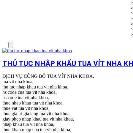
Menu
THỦ TỤC NHẬP KHẨU TUA VÍT NHA K
DỊCH VỤ CÔNG BỐ TUA VÍT NHA KHOA,
tua vit nha khoa,
thu tuc nhap khau tua vit nha khoa,
hs code cua tua vit nha khoa,
hs code tua vit nha khoa,
thue nhap khau tua vit nha khoa,
thue vat tua vit nha khoa,
thue gia tri gia tang tua vit nha khoa,
giay phep nhap khau tua vit nha khoa,
nhap khau tua vit nha khoa,
thue khau nhap cua tua vit nha khoa,