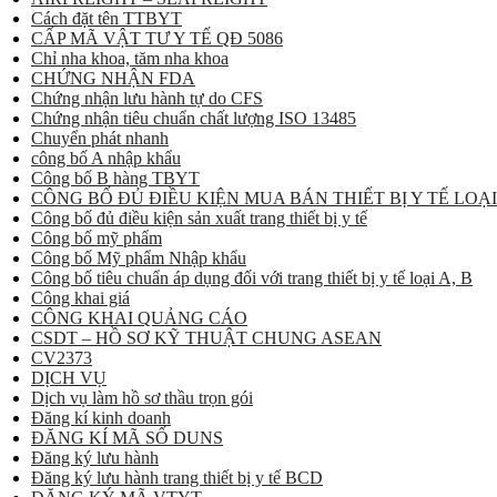
Cách đặt tên TTBYT
CẤP MÃ VẬT TƯ Y TẾ QĐ 5086
Chỉ nha khoa, tăm nha khoa
CHỨNG NHẬN FDA
Chứng nhận lưu hành tự do CFS
Chứng nhận tiêu chuẩn chất lượng ISO 13485
Chuyển phát nhanh
công bố A nhập khẩu
Công bố B hàng TBYT
CÔNG BỐ ĐỦ ĐIỀU KIỆN MUA BÁN THIẾT BỊ Y TẾ LOẠI
Công bố đủ điều kiện sản xuất trang thiết bị y tế
Công bố mỹ phẩm
Công bố Mỹ phẩm Nhập khẩu
Công bố tiêu chuẩn áp dụng đối với trang thiết bị y tế loại A, B
Công khai giá
CÔNG KHAI QUẢNG CÁO
CSDT – HỒ SƠ KỸ THUẬT CHUNG ASEAN
CV2373
DỊCH VỤ
Dịch vụ làm hồ sơ thầu trọn gói
Đăng kí kinh doanh
ĐĂNG KÍ MÃ SỐ DUNS
Đăng ký lưu hành
Đăng ký lưu hành trang thiết bị y tế BCD