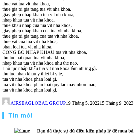
thue vat tua vit nha khoa,
thue gia tri gia tang tua vit nha khoa,
giay phep nhap khau tua vit nha khoa,
nhap khau tua vit nha khoa,
thue khau nhap cua tua vit nha khoa,
giay phep nhap khau cua tua vit nha khoa,
thue gia tri gia tang cua tua vit nha khoa,
thue vat cua tua vit nha khoa,
phan loai tua vit nha khoa,
CONG BO NHAP KHAU tua vit nha khoa,
thu tuc hai quan tua vit nha khoa,
nhap khau tua vit nha khoa nhu the nao,
Thủ tục nhập khẩu tua vit nha khoa làm những gì,
thu tuc nhap khau y thiet bi y te,
tua vit nha khoa phan loai gi,
tua vit nha khoa phan loai quy tac may nhom nao,
tua vit nha khoa phan loai gì,
AIRSEAGLOBAL GROUP
19 Tháng 5, 2022
15 Tháng 9, 2023
Tin mới
Bạn đã thực sự đủ điều kiện pháp lý để mua bán