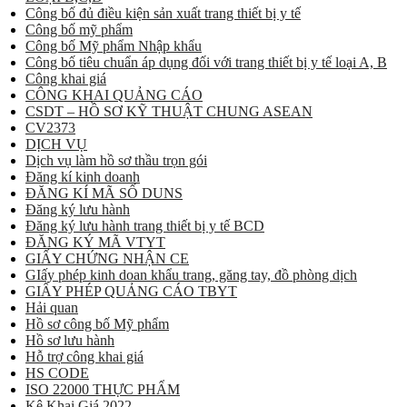
Công bố đủ điều kiện sản xuất trang thiết bị y tế
Công bố mỹ phẩm
Công bố Mỹ phẩm Nhập khẩu
Công bố tiêu chuẩn áp dụng đối với trang thiết bị y tế loại A, B
Công khai giá
CÔNG KHAI QUẢNG CÁO
CSDT – HỒ SƠ KỸ THUẬT CHUNG ASEAN
CV2373
DỊCH VỤ
Dịch vụ làm hồ sơ thầu trọn gói
Đăng kí kinh doanh
ĐĂNG KÍ MÃ SỐ DUNS
Đăng ký lưu hành
Đăng ký lưu hành trang thiết bị y tế BCD
ĐĂNG KÝ MÃ VTYT
GIẤY CHỨNG NHẬN CE
GIấy phép kinh doan khẩu trang, găng tay, đồ phòng dịch
GIẤY PHÉP QUẢNG CÁO TBYT
Hải quan
Hồ sơ công bố Mỹ phẩm
Hồ sơ lưu hành
Hỗ trợ công khai giá
HS CODE
ISO 22000 THỰC PHẨM
Kê Khai Giá 2022