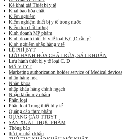
Kê khai giá Thiết bị y tế
Khai báo hóa chất
Kiểm nghiệm
Kiểm nghiệm thiết bị y tế trong nước
Kiểm tra chất lượng
Kinh doanh Mỹ phẩm
Kinh doanh thiết bị y tế loại B,C,D cần gì
Kinh nghiệm nhập hàng y tế
LỆ PHÍ BYT
LƯU HÀNH HÓA CHẤT RỬA, SÁT KHUẨN
Lưu hành thiết bị y tế loại C, D
MÃ VTYT
Marketing authorization holder service of Medical devices
nhãn hàng hóa
Nhãn khoa
nhập khẩu hàng chính ngạch
Nhập khẩu mỹ phẩm
Phân loại
Phân loại Trang thiết bị y tế
Quảng cáo thực phẩm
QUẢNG CÁO TTBYT
SẢN XUẤT THỰC PHẨM
Thông báo
thủ tục nhập khẩu