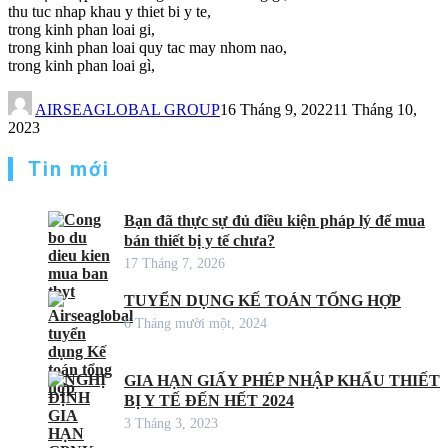
thu tuc nhap khau y thiet bi y te,
trong kinh phan loai gi,
trong kinh phan loai quy tac may nhom nao,
trong kinh phan loai gì,
AIRSEAGLOBAL GROUP
16 Tháng 9, 2022
11 Tháng 10,
2023
Tin mới
Bạn đã thực sự đủ điều kiện pháp lý để mua
bán thiết bị y tế chưa?
17 Tháng 7, 2026
TUYỂN DỤNG KẾ TOÁN TỔNG HỢP
6 Tháng mười một, 2024
GIA HẠN GIẤY PHÉP NHẬP KHẨU THIẾT
BỊ Y TẾ ĐẾN HẾT 2024
3 Tháng 3, 2023