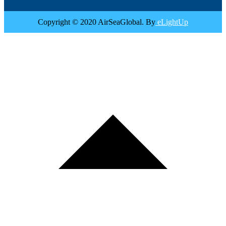
Copyright © 2020 AirSeaGlobal. By
eLightUp