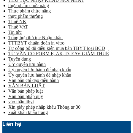
THỦ TỤC NHẬP KHẨU MỚI NHẤT
thực phẩm chức năng
Thực phẩm chức năng
thực phẩm thường
Thuế NK
Thuế VAT
Tin tức
Tổng hợp thủ tục Nhập khẩu
TTTBYT chuẩn đoán in vitro
Tự công bố đủ điều kiện mua bán TBYT loại BCD
TƯ VẤN CO FORM E, AK, D, EAV GIẢM THUẾ
Tuyển dụng
ỦY quyền lưu hành
Uỷ quyền lưu hành để nhập khẩu
Ủy quyền lưu hành để nhập khẩu
Văn bản chỉ đạo điều hành
VĂN BẢN LUẬT
Văn bản pháp luật
Văn bản pháp quy
vào thầu ttbyt
Xin giấy phép nhập khẩu Thông tư 30
xuất khẩu khẩu trang
Liên hệ