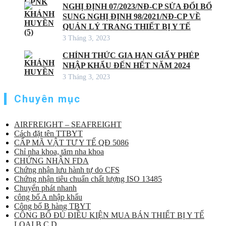
NGHỊ ĐỊNH 07/2023/NĐ-CP SỬA ĐỔI BỔ
SUNG NGHỊ ĐỊNH 98/2021/NĐ-CP VỀ
QUẢN LÝ TRANG THIẾT BỊ Y TẾ
3 Tháng 3, 2023
CHÍNH THỨC GIA HẠN GIẤY PHÉP
NHẬP KHẨU ĐẾN HẾT NĂM 2024
3 Tháng 3, 2023
Chuyên mục
AIRFREIGHT – SEAFREIGHT
Cách đặt tên TTBYT
CẤP MÃ VẬT TƯ Y TẾ QĐ 5086
Chỉ nha khoa, tăm nha khoa
CHỨNG NHẬN FDA
Chứng nhận lưu hành tự do CFS
Chứng nhận tiêu chuẩn chất lượng ISO 13485
Chuyển phát nhanh
công bố A nhập khẩu
Công bố B hàng TBYT
CÔNG BỐ ĐỦ ĐIỀU KIỆN MUA BÁN THIẾT BỊ Y TẾ
LOẠI B,C,D