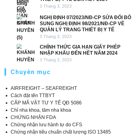
3 Tháng 3, 2023
NGHỊ ĐỊNH 07/2023/NĐ-CP SỬA ĐỔI BỔ
SUNG NGHỊ ĐỊNH 98/2021/NĐ-CP VỀ
QUẢN LÝ TRANG THIẾT BỊ Y TẾ
3 Tháng 3, 2023
CHÍNH THỨC GIA HẠN GIẤY PHÉP
NHẬP KHẨU ĐẾN HẾT NĂM 2024
3 Tháng 3, 2023
Chuyên mục
AIRFREIGHT – SEAFREIGHT
Cách đặt tên TTBYT
CẤP MÃ VẬT TƯ Y TẾ QĐ 5086
Chỉ nha khoa, tăm nha khoa
CHỨNG NHẬN FDA
Chứng nhận lưu hành tự do CFS
Chứng nhận tiêu chuẩn chất lượng ISO 13485