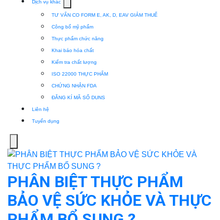
Show
Dịch vụ khác
submenu
TƯ VẤN CO FORM E, AK, D, EAV GIẢM THUẾ
for
Công bố mỹ phẩm
Dịch
Thực phẩm chức năng
vụ
Khai báo hóa chất
khác
Kiểm tra chất lượng
ISO 22000 THỰC PHẨM
CHỨNG NHẬN FDA
ĐĂNG KÍ MÃ SỐ DUNS
Liên hệ
Tuyển dụng
Menu
PHÂN BIỆT THỰC PHẨM
BẢO VỆ SỨC KHỎE VÀ THỰC
PHẨM BỔ SUNG ?