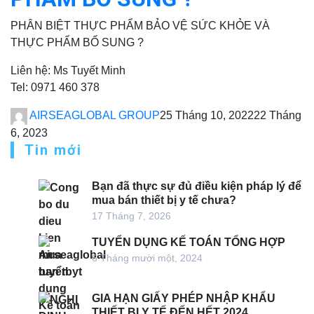
PHÂN BIỆT THỰC PHẨM BẢO VỆ SỨC KHỎE VÀ
THỰC PHẨM BỔ SUNG ?
Liên hệ: Ms Tuyết Minh
Tel: 0971 460 378
AIRSEAGLOBAL GROUP
25 Tháng 10, 2022
22 Tháng
6, 2023
Tin mới
Bạn đã thực sự đủ điều kiện pháp lý để
mua bán thiết bị y tế chưa?
17 Tháng 7, 2026
TUYỂN DỤNG KẾ TOÁN TỔNG HỢP
6 Tháng mười một, 2024
GIA HẠN GIẤY PHÉP NHẬP KHẨU
THIẾT BỊ Y TẾ ĐẾN HẾT 2024