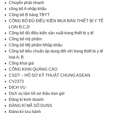
Chuyển phát nhanh
công bố A nhập khẩu
Công bố B hàng TBYT
CÔNG BỐ ĐỦ ĐIỀU KIỆN MUA BÁN THIẾT BỊ Y TẾ
LOẠI B,C,D
Công bố đủ điều kiện sản xuất trang thiết bị y tế
Công bố mỹ phẩm
Công bố Mỹ phẩm Nhập khẩu
Công bố tiêu chuẩn áp dụng đối với trang thiết bị y tế
loại A, B
Công khai giá
CÔNG KHAI QUẢNG CÁO
CSDT – HỒ SƠ KỸ THUẬT CHUNG ASEAN
CV2373
DỊCH VỤ
Dịch vụ làm hồ sơ thầu trọn gói
Đăng kí kinh doanh
ĐĂNG KÍ MÃ SỐ DUNS
Đăng ký lưu hành