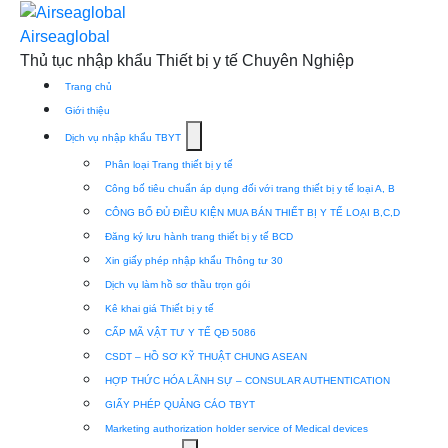
Skip
to
Airseaglobal
content
Thủ tục nhập khẩu Thiết bị y tế Chuyên Nghiệp
Trang chủ
Giới thiệu
Show
Dịch vụ nhập khẩu TBYT
submenu
Phân loại Trang thiết bị y tế
for
Công bố tiêu chuẩn áp dụng đối với trang thiết bị y tế loại A, B
Dịch
CÔNG BỐ ĐỦ ĐIỀU KIỆN MUA BÁN THIẾT BỊ Y TẾ LOẠI B,C,D
vụ
Đăng ký lưu hành trang thiết bị y tế BCD
nhập
Xin giấy phép nhập khẩu Thông tư 30
khẩu
Dịch vụ làm hồ sơ thầu trọn gói
TBYT
Kê khai giá Thiết bị y tế
CẤP MÃ VẬT TƯ Y TẾ QĐ 5086
CSDT – HỒ SƠ KỸ THUẬT CHUNG ASEAN
HỢP THỨC HÓA LÃNH SỰ – CONSULAR AUTHENTICATION
GIẤY PHÉP QUẢNG CÁO TBYT
Marketing authorization holder service of Medical devices