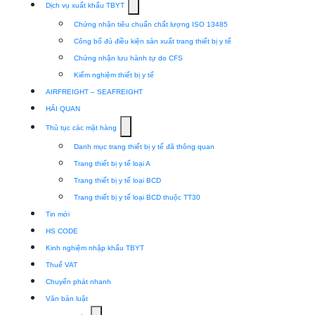
Show
Dịch vụ xuất khẩu TBYT
submenu
Chứng nhận tiêu chuẩn chất lượng ISO 13485
for
Công bố đủ điều kiện sản xuất trang thiết bị y tế
Dịch
Chứng nhận lưu hành tự do CFS
vụ
Kiểm nghiệm thiết bị y tế
xuất
AIRFREIGHT – SEAFREIGHT
khẩu
HẢI QUAN
TBYT
Show
Thủ tục các mặt hàng
submenu
Danh mục trang thiết bị y tế đã thông quan
for
Trang thiết bị y tế loại A
Thủ
Trang thiết bị y tế loại BCD
tục
Trang thiết bị y tế loại BCD thuộc TT30
các
Tin mới
mặt
HS CODE
hàng
Kinh nghiệm nhập khẩu TBYT
Thuế VAT
Chuyển phát nhanh
Văn bản luật