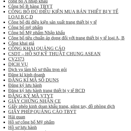
công bố A nhập khẩu
Công bố B hàng TBYT
CÔNG BỐ ĐỦ ĐIỀU KIỆN MUA BÁN THIẾT BỊ Y TẾ
LOẠI B,C,D
Công bố đủ điều kiện sản xuất trang thiết bị y tế
Công bố mỹ phẩm
Công bố Mỹ phẩm Nhập khẩu
Công bố tiêu chuẩn áp dụng đối với trang thiết bị y tế loại A, B
Công khai giá
CÔNG KHAI QUẢNG CÁO
CSDT – HỒ SƠ KỸ THUẬT CHUNG ASEAN
CV2373
DỊCH VỤ
Dịch vụ làm hồ sơ thầu trọn gói
Đăng kí kinh doanh
ĐĂNG KÍ MÃ SỐ DUNS
Đăng ký lưu hành
Đăng ký lưu hành trang thiết bị y tế BCD
ĐĂNG KÝ MÃ VTYT
GIẤY CHỨNG NHẬN CE
GIấy phép kinh doan khẩu trang, găng tay, đồ phòng dịch
GIẤY PHÉP QUẢNG CÁO TBYT
Hải quan
Hồ sơ công bố Mỹ phẩm
Hồ sơ lưu hành