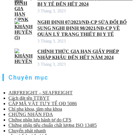
BỊ Y TẾ ĐẾN HẾT 2024
3 Tháng 3, 2023
NGHỊ ĐỊNH 07/2023/NĐ-CP SỬA ĐỔI BỔ
SUNG NGHỊ ĐỊNH 98/2021/NĐ-CP VỀ
QUẢN LÝ TRANG THIẾT BỊ Y TẾ
3 Tháng 3, 2023
CHÍNH THỨC GIA HẠN GIẤY PHÉP
NHẬP KHẨU ĐẾN HẾT NĂM 2024
3 Tháng 3, 2023
Chuyên mục
AIRFREIGHT – SEAFREIGHT
Cách đặt tên TTBYT
CẤP MÃ VẬT TƯ Y TẾ QĐ 5086
Chỉ nha khoa, tăm nha khoa
CHỨNG NHẬN FDA
Chứng nhận lưu hành tự do CFS
Chứng nhận tiêu chuẩn chất lượng ISO 13485
Chuyển phát nhanh