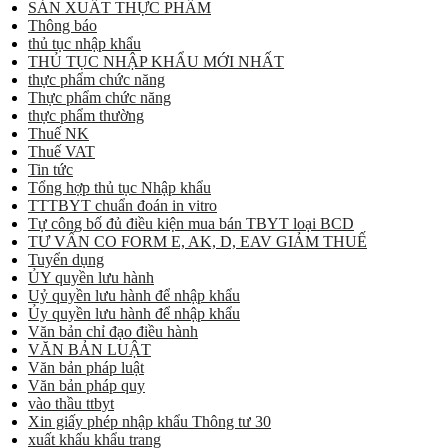
SẢN XUẤT THỰC PHẨM
Thông báo
thủ tục nhập khẩu
THỦ TỤC NHẬP KHẨU MỚI NHẤT
thực phẩm chức năng
Thực phẩm chức năng
thực phẩm thường
Thuế NK
Thuế VAT
Tin tức
Tổng hợp thủ tục Nhập khẩu
TTTBYT chuẩn đoán in vitro
Tự công bố đủ điều kiện mua bán TBYT loại BCD
TƯ VẤN CO FORM E, AK, D, EAV GIẢM THUẾ
Tuyển dụng
ỦY quyền lưu hành
Uỷ quyền lưu hành để nhập khẩu
Ủy quyền lưu hành để nhập khẩu
Văn bản chỉ đạo điều hành
VĂN BẢN LUẬT
Văn bản pháp luật
Văn bản pháp quy
vào thầu ttbyt
Xin giấy phép nhập khẩu Thông tư 30
xuất khẩu khẩu trang