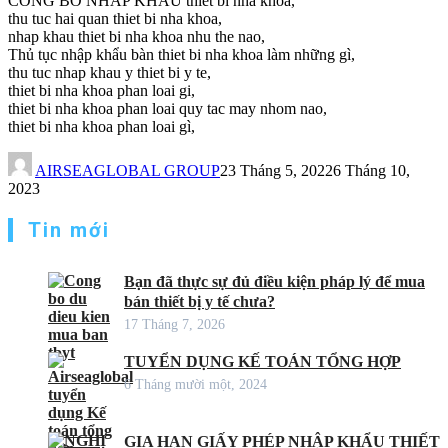
CONG BO NHAP KHAU thiet bi nha khoa,
thu tuc hai quan thiet bi nha khoa,
nhap khau thiet bi nha khoa nhu the nao,
Thủ tục nhập khẩu bàn thiet bi nha khoa làm những gì,
thu tuc nhap khau y thiet bi y te,
thiet bi nha khoa phan loai gi,
thiet bi nha khoa phan loai quy tac may nhom nao,
thiet bi nha khoa phan loai gì,
AIRSEAGLOBAL GROUP
23 Tháng 5, 2022
6 Tháng 10,
2023
Tin mới
Bạn đã thực sự đủ điều kiện pháp lý để mua
bán thiết bị y tế chưa?
17 Tháng 7, 2026
TUYỂN DỤNG KẾ TOÁN TỔNG HỢP
6 Tháng mười một, 2024
GIA HẠN GIẤY PHÉP NHẬP KHẨU THIẾT