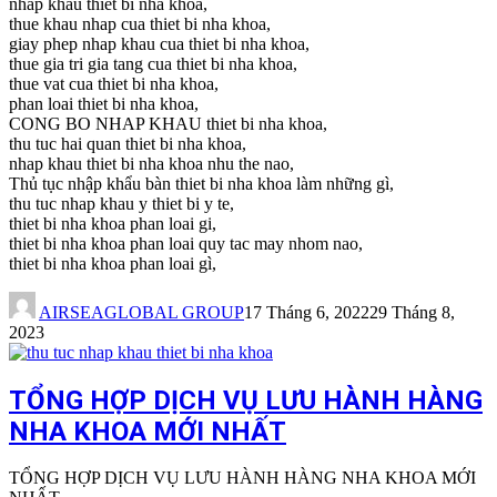
nhap khau thiet bi nha khoa,
thue khau nhap cua thiet bi nha khoa,
giay phep nhap khau cua thiet bi nha khoa,
thue gia tri gia tang cua thiet bi nha khoa,
thue vat cua thiet bi nha khoa,
phan loai thiet bi nha khoa,
CONG BO NHAP KHAU thiet bi nha khoa,
thu tuc hai quan thiet bi nha khoa,
nhap khau thiet bi nha khoa nhu the nao,
Thủ tục nhập khẩu bàn thiet bi nha khoa làm những gì,
thu tuc nhap khau y thiet bi y te,
thiet bi nha khoa phan loai gi,
thiet bi nha khoa phan loai quy tac may nhom nao,
thiet bi nha khoa phan loai gì,
AIRSEAGLOBAL GROUP
17 Tháng 6, 2022
29 Tháng 8,
2023
TỔNG HỢP DỊCH VỤ LƯU HÀNH HÀNG
NHA KHOA MỚI NHẤT
TỔNG HỢP DỊCH VỤ LƯU HÀNH HÀNG NHA KHOA MỚI