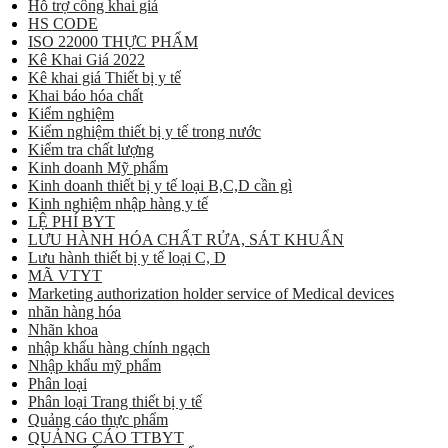
Hỗ trợ công khai giá
HS CODE
ISO 22000 THỰC PHẨM
Kê Khai Giá 2022
Kê khai giá Thiết bị y tế
Khai báo hóa chất
Kiểm nghiệm
Kiểm nghiệm thiết bị y tế trong nước
Kiểm tra chất lượng
Kinh doanh Mỹ phẩm
Kinh doanh thiết bị y tế loại B,C,D cần gì
Kinh nghiệm nhập hàng y tế
LỆ PHÍ BYT
LƯU HÀNH HÓA CHẤT RỬA, SÁT KHUẨN
Lưu hành thiết bị y tế loại C, D
MÃ VTYT
Marketing authorization holder service of Medical devices
nhãn hàng hóa
Nhãn khoa
nhập khẩu hàng chính ngạch
Nhập khẩu mỹ phẩm
Phân loại
Phân loại Trang thiết bị y tế
Quảng cáo thực phẩm
QUẢNG CÁO TTBYT