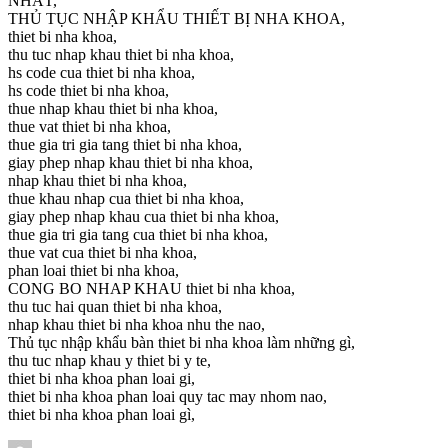
NHẤT,
THỦ TỤC NHẬP KHẨU THIẾT BỊ NHA KHOA,
thiet bi nha khoa,
thu tuc nhap khau thiet bi nha khoa,
hs code cua thiet bi nha khoa,
hs code thiet bi nha khoa,
thue nhap khau thiet bi nha khoa,
thue vat thiet bi nha khoa,
thue gia tri gia tang thiet bi nha khoa,
giay phep nhap khau thiet bi nha khoa,
nhap khau thiet bi nha khoa,
thue khau nhap cua thiet bi nha khoa,
giay phep nhap khau cua thiet bi nha khoa,
thue gia tri gia tang cua thiet bi nha khoa,
thue vat cua thiet bi nha khoa,
phan loai thiet bi nha khoa,
CONG BO NHAP KHAU thiet bi nha khoa,
thu tuc hai quan thiet bi nha khoa,
nhap khau thiet bi nha khoa nhu the nao,
Thủ tục nhập khẩu bàn thiet bi nha khoa làm những gì,
thu tuc nhap khau y thiet bi y te,
thiet bi nha khoa phan loai gi,
thiet bi nha khoa phan loai quy tac may nhom nao,
thiet bi nha khoa phan loai gì,