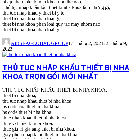
nhap khau thiet bi nha khoa nhu the nao,
Thủ tục nhập khẩu bàn thiet bi nha khoa làm những gì,
thu tuc nhap khau y thiet bi y te,
thiet bi nha khoa phan loai gi,
thiet bi nha khoa phan loai quy tac may nhom nao,
thiet bi nha khoa phan loai gì,
AIRSEAGLOBAL GROUP
17 Tháng 2, 2023
22 Tháng 9,
2023
THỦ TỤC NHẬP KHẨU THIẾT BỊ NHA
KHOA TRỌN GÓI MỚI NHẤT
THỦ TỤC NHẬP KHẨU THIẾT BỊ NHA KHOA,
thiet bi nha khoa,
thu tuc nhap khau thiet bi nha khoa,
hs code cua thiet bi nha khoa,
hs code thiet bi nha khoa,
thue nhap khau thiet bi nha khoa,
thue vat thiet bi nha khoa,
thue gia tri gia tang thiet bi nha khoa,
giay phep nhap khau thiet bi nha khoa,