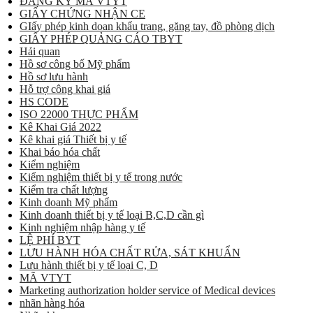
ĐĂNG KÝ MÃ VTYT
GIẤY CHỨNG NHẬN CE
GIấy phép kinh doan khẩu trang, găng tay, đồ phòng dịch
GIẤY PHÉP QUẢNG CÁO TBYT
Hải quan
Hồ sơ công bố Mỹ phẩm
Hồ sơ lưu hành
Hỗ trợ công khai giá
HS CODE
ISO 22000 THỰC PHẨM
Kê Khai Giá 2022
Kê khai giá Thiết bị y tế
Khai báo hóa chất
Kiểm nghiệm
Kiểm nghiệm thiết bị y tế trong nước
Kiểm tra chất lượng
Kinh doanh Mỹ phẩm
Kinh doanh thiết bị y tế loại B,C,D cần gì
Kinh nghiệm nhập hàng y tế
LỆ PHÍ BYT
LƯU HÀNH HÓA CHẤT RỬA, SÁT KHUẨN
Lưu hành thiết bị y tế loại C, D
MÃ VTYT
Marketing authorization holder service of Medical devices
nhãn hàng hóa