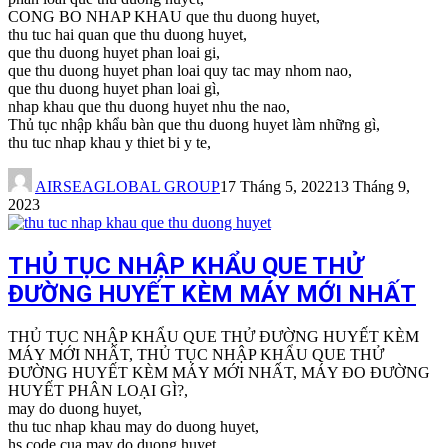
CONG BO NHAP KHAU que thu duong huyet,
thu tuc hai quan que thu duong huyet,
que thu duong huyet phan loai gi,
que thu duong huyet phan loai quy tac may nhom nao,
que thu duong huyet phan loai gì,
nhap khau que thu duong huyet nhu the nao,
Thủ tục nhập khẩu bàn que thu duong huyet làm những gì,
thu tuc nhap khau y thiet bi y te,
AIRSEAGLOBAL GROUP
17 Tháng 5, 2022
13 Tháng 9,
2023
THỦ TỤC NHẬP KHẨU QUE THỬ
ĐƯỜNG HUYẾT KÈM MÁY MỚI NHẤT
THỦ TỤC NHẬP KHẨU QUE THỬ ĐƯỜNG HUYẾT KÈM
MÁY MỚI NHẤT, THỦ TỤC NHẬP KHẨU QUE THỬ
ĐƯỜNG HUYẾT KÈM MÁY MỚI NHẤT, MÁY ĐO ĐƯỜNG
HUYẾT PHÂN LOẠI GÌ?,
may do duong huyet,
thu tuc nhap khau may do duong huyet,
hs code cua may do duong huyet,