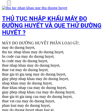
Menu
THỦ TỤC NHẬP KHẨU MÁY ĐO
ĐƯỜNG HUYẾT VÀ QUE THỬ ĐƯỜNG
HUYẾT ?
MÁY ĐO ĐƯỜNG HUYẾT PHÂN LOẠI GÌ?,
may do duong huyet,
thu tuc nhap khau may do duong huyet,
hs code cua may do duong huyet,
hs code may do duong huyet,
thue nhap khau may do duong huyet,
thue vat may do duong huyet,
thue gia tri gia tang may do duong huyet,
giay phep nhap khau may do duong huyet,
nhap khau may do duong huyet,
thue khau nhap cua may do duong huyet,
giay phep nhap khau cua may do duong huyet,
thue gia tri gia tang cua may do duong huyet,
thue vat cua may do duong huyet,
phan loai may do duong huyet,
may do duong huyet phan loai gi,