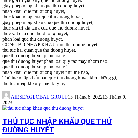
thue gia tri gia tang que thu duong huyet,
giay phep nhap khau que thu duong huyet,
nhap khau que thu duong huyet,
thue khau nhap cua que thu duong huyet,
giay phep nhap khau cua que thu duong huyet,
thue gia tri gia tang cua que thu duong huyet,
thue vat cua que thu duong huyet,
phan loai que thu duong huyet,
CONG BO NHAP KHAU que thu duong huyet,
thu tuc hai quan que thu duong huyet,
que thu duong huyet phan loai gi,
que thu duong huyet phan loai quy tac may nhom nao,
que thu duong huyet phan loai gì,
nhap khau que thu duong huyet nhu the nao,
Thủ tục nhập khẩu bàn que thu duong huyet làm những gì,
thu tuc nhap khau y thiet bi y te,
AIRSEAGLOBAL GROUP
13 Tháng 6, 2022
13 Tháng 9,
2023
THỦ TỤC NHẬP KHẨU QUE THỬ
ĐƯỜNG HUYẾT