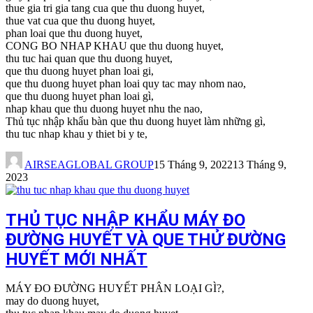
thue gia tri gia tang cua que thu duong huyet,
thue vat cua que thu duong huyet,
phan loai que thu duong huyet,
CONG BO NHAP KHAU que thu duong huyet,
thu tuc hai quan que thu duong huyet,
que thu duong huyet phan loai gi,
que thu duong huyet phan loai quy tac may nhom nao,
que thu duong huyet phan loai gì,
nhap khau que thu duong huyet nhu the nao,
Thủ tục nhập khẩu bàn que thu duong huyet làm những gì,
thu tuc nhap khau y thiet bi y te,
AIRSEAGLOBAL GROUP
15 Tháng 9, 2022
13 Tháng 9,
2023
THỦ TỤC NHẬP KHẨU MÁY ĐO
ĐƯỜNG HUYẾT VÀ QUE THỬ ĐƯỜNG
HUYẾT MỚI NHẤT
MÁY ĐO ĐƯỜNG HUYẾT PHÂN LOẠI GÌ?,
may do duong huyet,