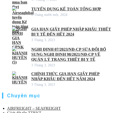
TUYỂN DỤNG KẾ TOÁN TỔNG HỢP
6 Tháng mười một, 2024
GIA HẠN GIẤY PHÉP NHẬP KHẨU THIẾT
BỊ Y TẾ ĐẾN HẾT 2024
3 Tháng 3, 2023
NGHỊ ĐỊNH 07/2023/NĐ-CP SỬA ĐỔI BỔ
SUNG NGHỊ ĐỊNH 98/2021/NĐ-CP VỀ
QUẢN LÝ TRANG THIẾT BỊ Y TẾ
3 Tháng 3, 2023
CHÍNH THỨC GIA HẠN GIẤY PHÉP
NHẬP KHẨU ĐẾN HẾT NĂM 2024
3 Tháng 3, 2023
Chuyên mục
AIRFREIGHT – SEAFREIGHT
Cách đặt tên TTBYT