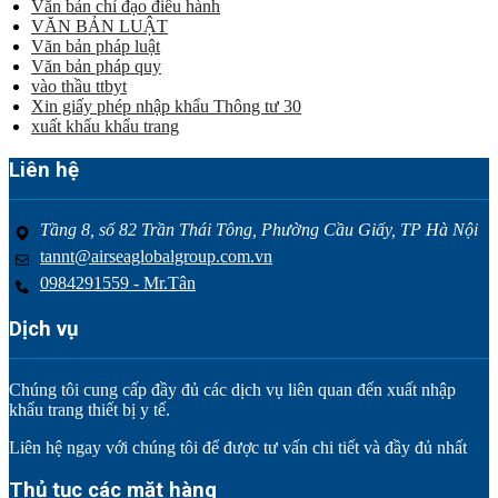
Văn bản chỉ đạo điều hành
VĂN BẢN LUẬT
Văn bản pháp luật
Văn bản pháp quy
vào thầu ttbyt
Xin giấy phép nhập khẩu Thông tư 30
xuất khẩu khẩu trang
Liên hệ
Tầng 8, số 82 Trần Thái Tông, Phường Cầu Giấy, TP Hà Nội
tannt@airseaglobalgroup.com.vn
0984291559 - Mr.Tân
Dịch vụ
Chúng tôi cung cấp đầy đủ các dịch vụ liên quan đến xuất nhập
khẩu trang thiết bị y tế.
Liên hệ ngay với chúng tôi để được tư vấn chi tiết và đầy đủ nhất
Thủ tục các mặt hàng