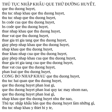
THỦ TỤC NHẬP KHẨU QUE THỬ ĐƯỜNG HUYẾT,
que thu duong huyet,
thu tuc nhap khau que thu duong huyet,
thu tuc nhap que thu duong huyet,
hs code cua que thu duong huyet,
hs code que thu duong huyet,
thue nhap khau que thu duong huyet,
thue vat que thu duong huyet,
thue gia tri gia tang que thu duong huyet,
giay phep nhap khau que thu duong huyet,
nhap khau que thu duong huyet,
thue khau nhap cua que thu duong huyet,
giay phep nhap khau cua que thu duong huyet,
thue gia tri gia tang cua que thu duong huyet,
thue vat cua que thu duong huyet,
phan loai que thu duong huyet,
CONG BO NHAP KHAU que thu duong huyet,
thu tuc hai quan que thu duong huyet,
que thu duong huyet phan loai gi,
que thu duong huyet phan loai quy tac may nhom nao,
que thu duong huyet phan loai gì,
nhap khau que thu duong huyet nhu the nao,
Thủ tục nhập khẩu bàn que thu duong huyet làm những gì,
thu tuc nhap khau y thiet bi y te,