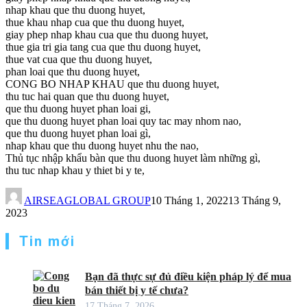
nhap khau que thu duong huyet,
thue khau nhap cua que thu duong huyet,
giay phep nhap khau cua que thu duong huyet,
thue gia tri gia tang cua que thu duong huyet,
thue vat cua que thu duong huyet,
phan loai que thu duong huyet,
CONG BO NHAP KHAU que thu duong huyet,
thu tuc hai quan que thu duong huyet,
que thu duong huyet phan loai gi,
que thu duong huyet phan loai quy tac may nhom nao,
que thu duong huyet phan loai gì,
nhap khau que thu duong huyet nhu the nao,
Thủ tục nhập khẩu bàn que thu duong huyet làm những gì,
thu tuc nhap khau y thiet bi y te,
AIRSEAGLOBAL GROUP
10 Tháng 1, 2022
13 Tháng 9,
2023
Tin mới
Bạn đã thực sự đủ điều kiện pháp lý để mua
bán thiết bị y tế chưa?
17 Tháng 7, 2026