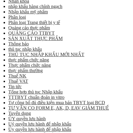
Nhãn khoa
nhập khẩu hàng chính ngạch
Nhập khẩu mỹ phẩm
Phân loại
Phân loại Trang thiết bị y tế
Quảng cáo thực phẩm
QUẢNG CÁO TTBYT
SẢN XUẤT THỰC PHẨM
Thông báo
thủ tục nhập khẩu
THỦ TỤC NHẬP KHẨU MỚI NHẤT
thực phẩm chức năng
Thực phẩm chức năng
thực phẩm thường
Thuế NK
Thuế VAT
Tin tức
Tổng hợp thủ tục Nhập khẩu
TTTBYT chuẩn đoán in vitro
Tự công bố đủ điều kiện mua bán TBYT loại BCD
TƯ VẤN CO FORM E, AK, D, EAV GIẢM THUẾ
Tuyển dụng
ỦY quyền lưu hành
Uỷ quyền lưu hành để nhập khẩu
Ủy quyền lưu hành để nhập khẩu