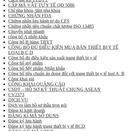
CẤP MÃ VẬT TƯ Y TẾ QĐ 5086
Chỉ nha khoa, tăm nha khoa
CHỨNG NHẬN FDA
Chứng nhận lưu hành tự do CFS
Chứng nhận tiêu chuẩn chất lượng ISO 13485
Chuyển phát nhanh
công bố A nhập khẩu
Công bố B hàng TBYT
CÔNG BỐ ĐỦ ĐIỀU KIỆN MUA BÁN THIẾT BỊ Y TẾ
LOẠI B,C,D
Công bố đủ điều kiện sản xuất trang thiết bị y tế
Công bố mỹ phẩm
Công bố Mỹ phẩm Nhập khẩu
Công bố tiêu chuẩn áp dụng đối với trang thiết bị y tế loại A, B
Công khai giá
CÔNG KHAI QUẢNG CÁO
CSDT – HỒ SƠ KỸ THUẬT CHUNG ASEAN
CV2373
DỊCH VỤ
Dịch vụ làm hồ sơ thầu trọn gói
Đăng kí kinh doanh
ĐĂNG KÍ MÃ SỐ DUNS
Đăng ký lưu hành
Đăng ký lưu hành trang thiết bị y tế BCD