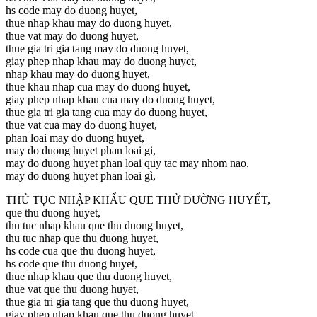
hs code may do duong huyet,
thue nhap khau may do duong huyet,
thue vat may do duong huyet,
thue gia tri gia tang may do duong huyet,
giay phep nhap khau may do duong huyet,
nhap khau may do duong huyet,
thue khau nhap cua may do duong huyet,
giay phep nhap khau cua may do duong huyet,
thue gia tri gia tang cua may do duong huyet,
thue vat cua may do duong huyet,
phan loai may do duong huyet,
may do duong huyet phan loai gi,
may do duong huyet phan loai quy tac may nhom nao,
may do duong huyet phan loai gì,
THỦ TỤC NHẬP KHẨU QUE THỬ ĐƯỜNG HUYẾT,
que thu duong huyet,
thu tuc nhap khau que thu duong huyet,
thu tuc nhap que thu duong huyet,
hs code cua que thu duong huyet,
hs code que thu duong huyet,
thue nhap khau que thu duong huyet,
thue vat que thu duong huyet,
thue gia tri gia tang que thu duong huyet,
giay phep nhap khau que thu duong huyet,