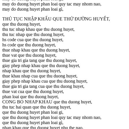
may do duong huyet phan loai quy tac may nhom nao,
may do duong huyet phan loai gì,
THỦ TỤC NHẬP KHẨU QUE THỬ ĐƯỜNG HUYẾT,
que thu duong huyet,
thu tuc nhap khau que thu duong huyet,
thu tuc nhap que thu duong huyet,
hs code cua que thu duong huyet,
hs code que thu duong huyet,
thue nhap khau que thu duong huyet,
thue vat que thu duong huyet,
thue gia tri gia tang que thu duong huyet,
giay phep nhap khau que thu duong huyet,
nhap khau que thu duong huyet,
thue khau nhap cua que thu duong huyet,
giay phep nhap khau cua que thu duong huyet,
thue gia tri gia tang cua que thu duong huyet,
thue vat cua que thu duong huyet,
phan loai que thu duong huyet,
CONG BO NHAP KHAU que thu duong huyet,
thu tuc hai quan que thu duong huyet,
que thu duong huyet phan loai gi,
que thu duong huyet phan loai quy tac may nhom nao,
que thu duong huyet phan loai gì,
nhap khau que thu duong huyet nhu the nao,