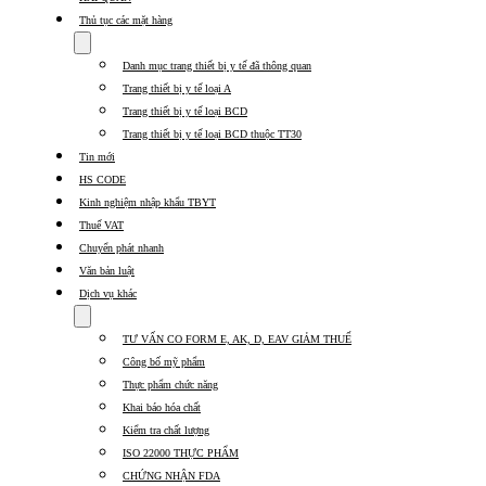
Thủ tục các mặt hàng
Show
submenu
Danh mục trang thiết bị y tế đã thông quan
for
Thủ
Trang thiết bị y tế loại A
tục
Trang thiết bị y tế loại BCD
các
Trang thiết bị y tế loại BCD thuộc TT30
mặt
hàng
Tin mới
HS CODE
Kinh nghiệm nhập khẩu TBYT
Thuế VAT
Chuyển phát nhanh
Văn bản luật
Dịch vụ khác
Show
submenu
TƯ VẤN CO FORM E, AK, D, EAV GIẢM THUẾ
for
Dịch
Công bố mỹ phẩm
vụ
Thực phẩm chức năng
khác
Khai báo hóa chất
Kiểm tra chất lượng
ISO 22000 THỰC PHẨM
CHỨNG NHẬN FDA