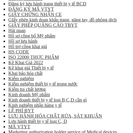
Đăng ký lưu hành trang thiết bị y tế BCD
ĐĂNG KÝ MÃ VTYT
GIẤY CHỨNG NHẬN CE
GIấy phép kinh doan khẩu trang, găng tay, đồ phòng dịch
GIẤY PHÉP QUẢNG CÁO TBYT
Hải quan
Hồ sơ công bố Mỹ phẩm
Hồ sơ lưu hành
Hỗ trợ công khai giá
HS CODE
ISO 22000 THỰC PHẨM
Kê Khai Giá 2022
Kê khai giá Thiết bị y tế
Khai báo hóa chất
Kiểm nghiệm
Kiểm nghiệm thiết bị y tế trong nước
Kiểm tra chất lượng
Kinh doanh Mỹ phẩm
Kinh doanh thiết bị y tế loại B,C,D cần gì
Kinh nghiệm nhập hàng y tế
LỆ PHÍ BYT
LƯU HÀNH HÓA CHẤT RỬA, SÁT KHUẨN
Lưu hành thiết bị y tế loại C, D
MÃ VTYT
Marketing authorization holder service of Medical devices