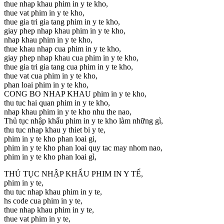
thue nhap khau phim in y te kho,
thue vat phim in y te kho,
thue gia tri gia tang phim in y te kho,
giay phep nhap khau phim in y te kho,
nhap khau phim in y te kho,
thue khau nhap cua phim in y te kho,
giay phep nhap khau cua phim in y te kho,
thue gia tri gia tang cua phim in y te kho,
thue vat cua phim in y te kho,
phan loai phim in y te kho,
CONG BO NHAP KHAU phim in y te kho,
thu tuc hai quan phim in y te kho,
nhap khau phim in y te kho nhu the nao,
Thủ tục nhập khẩu phim in y te kho làm những gì,
thu tuc nhap khau y thiet bi y te,
phim in y te kho phan loai gi,
phim in y te kho phan loai quy tac may nhom nao,
phim in y te kho phan loai gì,
THỦ TỤC NHẬP KHẨU PHIM IN Y TẾ,
phim in y te,
thu tuc nhap khau phim in y te,
hs code cua phim in y te,
thue nhap khau phim in y te,
thue vat phim in y te,