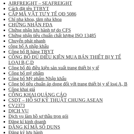
AIRFREIGHT – SEAFREIGHT
Cách đặt tên TTBYT
CẤP MÃ VẬT TƯ Y TẾ QĐ 5086
Chỉ nha khoa, tăm nha khoa
CHỨNG NHẬN FDA
Chứng nhận lưu hành tự do CFS
Chứng nhận tiêu chuẩn chất lượng ISO 13485
Chuyển phát nhanh
công bố A nhập khẩu
Công bố B hàng TBYT
CÔNG BỐ ĐỦ ĐIỀU KIỆN MUA BÁN THIẾT BỊ Y TẾ
LOẠI B,C,D
Công bố đủ điều kiện sản xuất trang thiết bị y tế
Công bố mỹ phẩm
Công bố Mỹ phẩm Nhập khẩu
Công bố tiêu chuẩn áp dụng đối với trang thiết bị y tế loại A, B
Công khai giá
CÔNG KHAI QUẢNG CÁO
CSDT – HỒ SƠ KỸ THUẬT CHUNG ASEAN
CV2373
DỊCH VỤ
Dịch vụ làm hồ sơ thầu trọn gói
Đăng kí kinh doanh
ĐĂNG KÍ MÃ SỐ DUNS
Đăng ký lưu hành