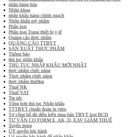
nhãn hàng hóa
Nhãn khoa
nhập khẩu hàng chính ngạch
Nhập khẩu mỹ phẩm
Phân loại
Phân loại Trang thiết bị y tế
Quảng cáo thực phẩm
QUẢNG CÁO TTBYT
SẢN XUẤT THỰC PHẨM
Thông báo
thủ tục nhập khẩu
THỦ TỤC NHẬP KHẨU MỚI NHẤT
thực phẩm chức năng
Thực phẩm chức năng
thực phẩm thường
Thuế NK
Thuế VAT
Tin tức
Tổng hợp thủ tục Nhập khẩu
TTTBYT chuẩn đoán in vitro
Tự công bố đủ điều kiện mua bán TBYT loại BCD
TƯ VẤN CO FORM E, AK, D, EAV GIẢM THUẾ
Tuyển dụng
ỦY quyền lưu hành
Uỷ quyền lưu hành để nhập khẩu