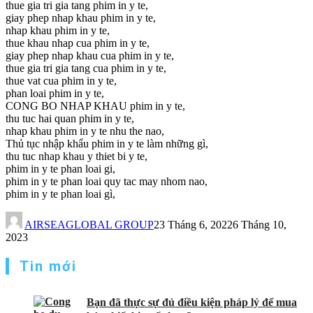
thue gia tri gia tang phim in y te,
giay phep nhap khau phim in y te,
nhap khau phim in y te,
thue khau nhap cua phim in y te,
giay phep nhap khau cua phim in y te,
thue gia tri gia tang cua phim in y te,
thue vat cua phim in y te,
phan loai phim in y te,
CONG BO NHAP KHAU phim in y te,
thu tuc hai quan phim in y te,
nhap khau phim in y te nhu the nao,
Thủ tục nhập khẩu phim in y te làm những gì,
thu tuc nhap khau y thiet bi y te,
phim in y te phan loai gi,
phim in y te phan loai quy tac may nhom nao,
phim in y te phan loai gì,
AIRSEAGLOBAL GROUP
23 Tháng 6, 2022
6 Tháng 10,
2023
Tin mới
Bạn đã thực sự đủ điều kiện pháp lý để mua