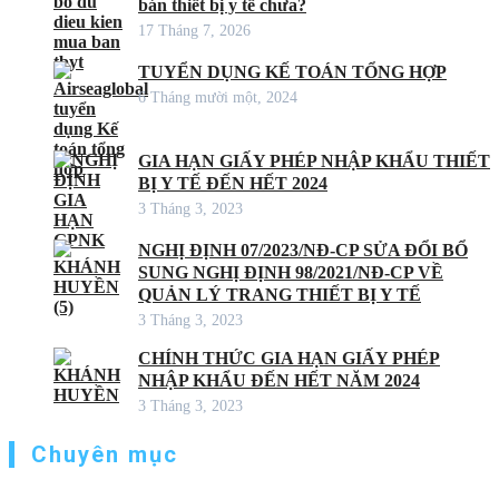
bán thiết bị y tế chưa?
17 Tháng 7, 2026
TUYỂN DỤNG KẾ TOÁN TỔNG HỢP
6 Tháng mười một, 2024
GIA HẠN GIẤY PHÉP NHẬP KHẨU THIẾT
BỊ Y TẾ ĐẾN HẾT 2024
3 Tháng 3, 2023
NGHỊ ĐỊNH 07/2023/NĐ-CP SỬA ĐỔI BỔ
SUNG NGHỊ ĐỊNH 98/2021/NĐ-CP VỀ
QUẢN LÝ TRANG THIẾT BỊ Y TẾ
3 Tháng 3, 2023
CHÍNH THỨC GIA HẠN GIẤY PHÉP
NHẬP KHẨU ĐẾN HẾT NĂM 2024
3 Tháng 3, 2023
Chuyên mục