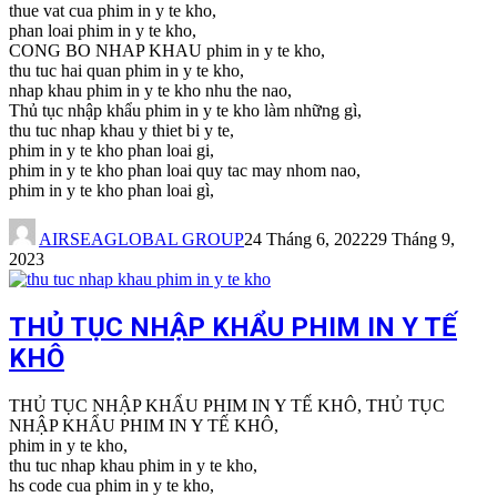
thue vat cua phim in y te kho,
phan loai phim in y te kho,
CONG BO NHAP KHAU phim in y te kho,
thu tuc hai quan phim in y te kho,
nhap khau phim in y te kho nhu the nao,
Thủ tục nhập khẩu phim in y te kho làm những gì,
thu tuc nhap khau y thiet bi y te,
phim in y te kho phan loai gi,
phim in y te kho phan loai quy tac may nhom nao,
phim in y te kho phan loai gì,
AIRSEAGLOBAL GROUP
24 Tháng 6, 2022
29 Tháng 9,
2023
THỦ TỤC NHẬP KHẨU PHIM IN Y TẾ
KHÔ
THỦ TỤC NHẬP KHẨU PHIM IN Y TẾ KHÔ, THỦ TỤC
NHẬP KHẨU PHIM IN Y TẾ KHÔ,
phim in y te kho,
thu tuc nhap khau phim in y te kho,
hs code cua phim in y te kho,