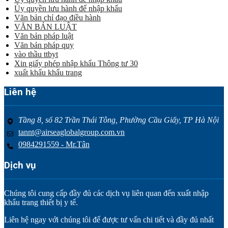
Ủy quyền lưu hành để nhập khẩu
Văn bản chỉ đạo điều hành
VĂN BẢN LUẬT
Văn bản pháp luật
Văn bản pháp quy
vào thầu ttbyt
Xin giấy phép nhập khẩu Thông tư 30
xuất khẩu khẩu trang
Liên hệ
Tầng 8, số 82 Trần Thái Tông, Phường Cầu Giấy, TP Hà Nội
tannt@airseaglobalgroup.com.vn
0984291559 - Mr.Tân
Dịch vụ
Chúng tôi cung cấp đầy đủ các dịch vụ liên quan đến xuất nhập
khẩu trang thiết bị y tế.
Liên hệ ngay với chúng tôi để được tư vấn chi tiết và đầy đủ nhất