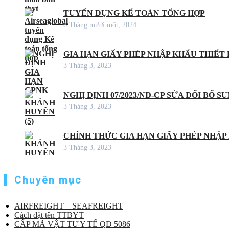
TUYỂN DỤNG KẾ TOÁN TỔNG HỢP
6 Tháng mười một, 2024
GIA HẠN GIẤY PHÉP NHẬP KHẨU THIẾT B
3 Tháng 3, 2023
NGHỊ ĐỊNH 07/2023/NĐ-CP SỬA ĐỔI BỔ S
3 Tháng 3, 2023
CHÍNH THỨC GIA HẠN GIẤY PHÉP NHẬP
3 Tháng 3, 2023
Chuyên mục
AIRFREIGHT – SEAFREIGHT
Cách đặt tên TTBYT
CẤP MÃ VẬT TƯ Y TẾ QĐ 5086