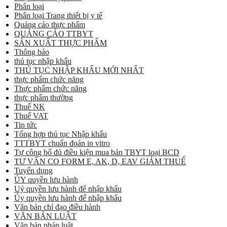
Phân loại
Phân loại Trang thiết bị y tế
Quảng cáo thực phẩm
QUẢNG CÁO TTBYT
SẢN XUẤT THỰC PHẨM
Thông báo
thủ tục nhập khẩu
THỦ TỤC NHẬP KHẨU MỚI NHẤT
thực phẩm chức năng
Thực phẩm chức năng
thực phẩm thường
Thuế NK
Thuế VAT
Tin tức
Tổng hợp thủ tục Nhập khẩu
TTTBYT chuẩn đoán in vitro
Tự công bố đủ điều kiện mua bán TBYT loại BCD
TƯ VẤN CO FORM E, AK, D, EAV GIẢM THUẾ
Tuyển dụng
ỦY quyền lưu hành
Uỷ quyền lưu hành để nhập khẩu
Ủy quyền lưu hành để nhập khẩu
Văn bản chỉ đạo điều hành
VĂN BẢN LUẬT
Văn bản pháp luật