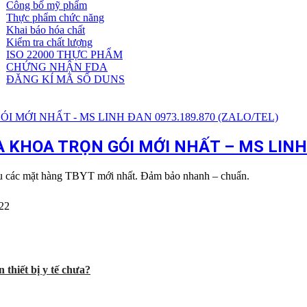
Công bố mỹ phẩm
Dịch
Thực phẩm chức năng
vụ
Khai báo hóa chất
khác
Kiểm tra chất lượng
ISO 22000 THỰC PHẨM
CHỨNG NHẬN FDA
ĐĂNG KÍ MÃ SỐ DUNS
KHOA TRỌN GÓI MỚI NHẤT – MS LINH 
ẩu các mặt hàng TBYT mới nhất. Đảm bảo nhanh – chuẩn.
22
 thiết bị y tế chưa?