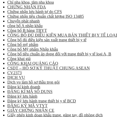
Chỉ nha khoa, tăm nha khoa
CHỨNG NHẬN FDA
Chứng nhận lưu hành tự do CFS
Chứng nhận tiêu chuẩn chất lượng ISO 13485
Chuyển phát nhanh
công bố A nhập khẩu
Công bố B hàng TBYT
CÔNG BỐ ĐỦ ĐIỀU KIỆN MUA BÁN THIẾT BỊ Y TẾ LOẠI
Công bố đủ điều kiện sản xuất trang thiết bị y tế
Công bố mỹ phẩm
Công bố Mỹ phẩm Nhập khẩu
Công bố tiêu chuẩn áp dụng đối với trang thiết bị y tế loại A, B
Công khai giá
CÔNG KHAI QUẢNG CÁO
CSDT – HỒ SƠ KỸ THUẬT CHUNG ASEAN
CV2373
DỊCH VỤ
Dịch vụ làm hồ sơ thầu trọn gói
Đăng kí kinh doanh
ĐĂNG KÍ MÃ SỐ DUNS
Đăng ký lưu hành
Đăng ký lưu hành trang thiết bị y tế BCD
ĐĂNG KÝ MÃ VTYT
GIẤY CHỨNG NHẬN CE
GIấy phép kinh doan khẩu trang, găng tay, đồ phòng dịch