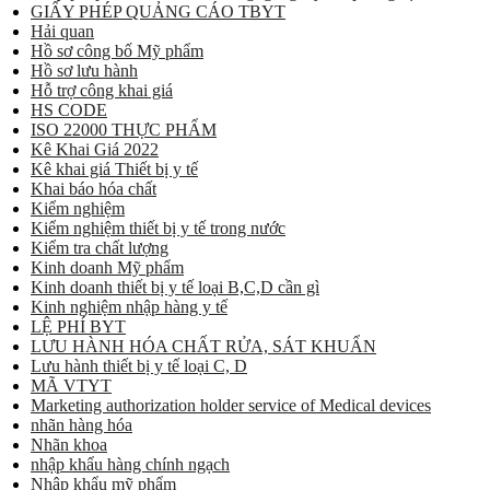
GIẤY PHÉP QUẢNG CÁO TBYT
Hải quan
Hồ sơ công bố Mỹ phẩm
Hồ sơ lưu hành
Hỗ trợ công khai giá
HS CODE
ISO 22000 THỰC PHẨM
Kê Khai Giá 2022
Kê khai giá Thiết bị y tế
Khai báo hóa chất
Kiểm nghiệm
Kiểm nghiệm thiết bị y tế trong nước
Kiểm tra chất lượng
Kinh doanh Mỹ phẩm
Kinh doanh thiết bị y tế loại B,C,D cần gì
Kinh nghiệm nhập hàng y tế
LỆ PHÍ BYT
LƯU HÀNH HÓA CHẤT RỬA, SÁT KHUẨN
Lưu hành thiết bị y tế loại C, D
MÃ VTYT
Marketing authorization holder service of Medical devices
nhãn hàng hóa
Nhãn khoa
nhập khẩu hàng chính ngạch
Nhập khẩu mỹ phẩm