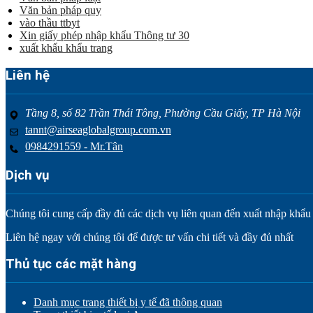
Văn bản pháp quy
vào thầu ttbyt
Xin giấy phép nhập khẩu Thông tư 30
xuất khẩu khẩu trang
Liên hệ
Tầng 8, số 82 Trần Thái Tông, Phường Cầu Giấy, TP Hà Nội
tannt@airseaglobalgroup.com.vn
0984291559 - Mr.Tân
Dịch vụ
Chúng tôi cung cấp đầy đủ các dịch vụ liên quan đến xuất nhập khẩu tr
Liên hệ ngay với chúng tôi để được tư vấn chi tiết và đầy đủ nhất
Thủ tục các mặt hàng
Danh mục trang thiết bị y tế đã thông quan