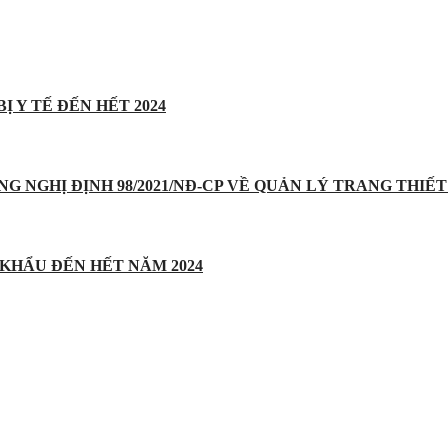
Ị Y TẾ ĐẾN HẾT 2024
UNG NGHỊ ĐỊNH 98/2021/NĐ-CP VỀ QUẢN LÝ TRANG THIẾT 
 KHẨU ĐẾN HẾT NĂM 2024