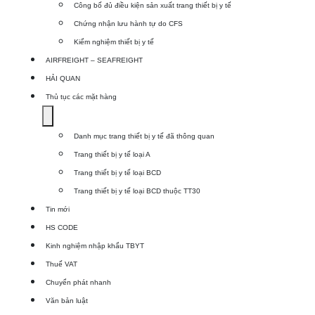
Công bố đủ điều kiện sản xuất trang thiết bị y tế
Dịch
Chứng nhận lưu hành tự do CFS
vụ
Kiểm nghiệm thiết bị y tế
xuất
AIRFREIGHT – SEAFREIGHT
khẩu
HẢI QUAN
TBYT
Thủ tục các mặt hàng
Show
submenu
Danh mục trang thiết bị y tế đã thông quan
for
Trang thiết bị y tế loại A
Thủ
Trang thiết bị y tế loại BCD
tục
Trang thiết bị y tế loại BCD thuộc TT30
các
Tin mới
mặt
HS CODE
hàng
Kinh nghiệm nhập khẩu TBYT
Thuế VAT
Chuyển phát nhanh
Văn bản luật