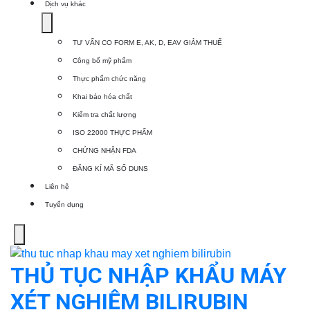
Dịch vụ khác
Show
submenu
TƯ VẤN CO FORM E, AK, D, EAV GIẢM THUẾ
for
Công bố mỹ phẩm
Dịch
Thực phẩm chức năng
vụ
Khai báo hóa chất
khác
Kiểm tra chất lượng
ISO 22000 THỰC PHẨM
CHỨNG NHẬN FDA
ĐĂNG KÍ MÃ SỐ DUNS
Liên hệ
Tuyển dụng
Menu
THỦ TỤC NHẬP KHẨU MÁY
XÉT NGHIỆM BILIRUBIN