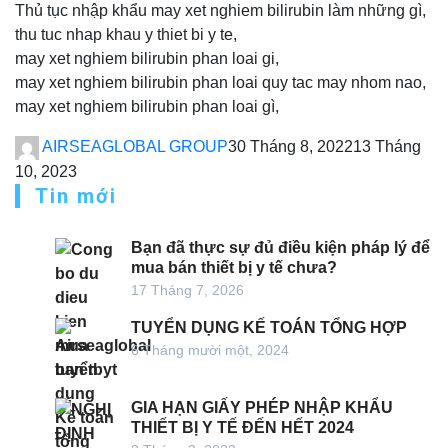
Thủ tục nhập khẩu may xet nghiem bilirubin làm những gì,
thu tuc nhap khau y thiet bi y te,
may xet nghiem bilirubin phan loai gi,
may xet nghiem bilirubin phan loai quy tac may nhom nao,
may xet nghiem bilirubin phan loai gì,
AIRSEAGLOBAL GROUP
30 Tháng 8, 2022
13 Tháng
10, 2023
Tin mới
Bạn đã thực sự đủ điều kiện pháp lý để
mua bán thiết bị y tế chưa?
17 Tháng 7, 2026
TUYỂN DỤNG KẾ TOÁN TỔNG HỢP
6 Tháng mười một, 2024
GIA HẠN GIẤY PHÉP NHẬP KHẨU
THIẾT BỊ Y TẾ ĐẾN HẾT 2024