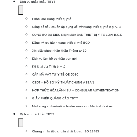
Dịch vụ nhập khẩu TBYT
Show
submenu
Phân loại Trang thiết bị y tế
for
Công bố tiêu chuẩn áp dụng đối với trang thiết bị y tế loại A, B
Dịch
CÔNG BỐ ĐỦ ĐIỀU KIỆN MUA BÁN THIẾT BỊ Y TẾ LOẠI B,C,D
vụ
Đăng ký lưu hành trang thiết bị y tế BCD
nhập
Xin giấy phép nhập khẩu Thông tư 30
khẩu
Dịch vụ làm hồ sơ thầu trọn gói
TBYT
Kê khai giá Thiết bị y tế
CẤP MÃ VẬT TƯ Y TẾ QĐ 5086
CSDT – HỒ SƠ KỸ THUẬT CHUNG ASEAN
HỢP THỨC HÓA LÃNH SỰ – CONSULAR AUTHENTICATION
GIẤY PHÉP QUẢNG CÁO TBYT
Marketing authorization holder service of Medical devices
Dịch vụ xuất khẩu TBYT
Show
submenu
Chứng nhận tiêu chuẩn chất lượng ISO 13485
for