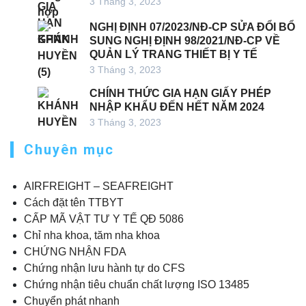
3 Tháng 3, 2023
NGHỊ ĐỊNH 07/2023/NĐ-CP SỬA ĐỔI BỔ
SUNG NGHỊ ĐỊNH 98/2021/NĐ-CP VỀ
QUẢN LÝ TRANG THIẾT BỊ Y TẾ
3 Tháng 3, 2023
CHÍNH THỨC GIA HẠN GIẤY PHÉP
NHẬP KHẨU ĐẾN HẾT NĂM 2024
3 Tháng 3, 2023
Chuyên mục
AIRFREIGHT – SEAFREIGHT
Cách đặt tên TTBYT
CẤP MÃ VẬT TƯ Y TẾ QĐ 5086
Chỉ nha khoa, tăm nha khoa
CHỨNG NHẬN FDA
Chứng nhận lưu hành tự do CFS
Chứng nhận tiêu chuẩn chất lượng ISO 13485
Chuyển phát nhanh