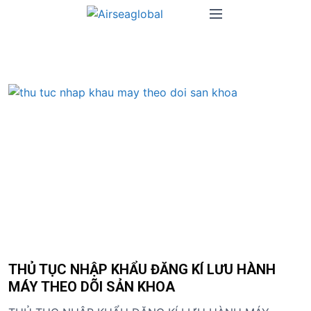
S
M
k
e
i
n
p
u
t
o
c
o
n
t
e
n
t
THỦ TỤC NHẬP KHẨU ĐĂNG KÍ LƯU HÀNH
MÁY THEO DÕI SẢN KHOA