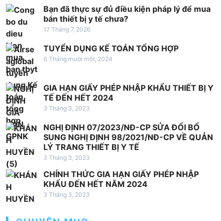
Bạn đã thực sự đủ điều kiện pháp lý để mua
bán thiết bị y tế chưa?
17 Tháng 7, 2026
TUYỂN DỤNG KẾ TOÁN TỔNG HỢP
6 Tháng mười một, 2024
GIA HẠN GIẤY PHÉP NHẬP KHẨU THIẾT BỊ Y
TẾ ĐẾN HẾT 2024
3 Tháng 3, 2023
NGHỊ ĐỊNH 07/2023/NĐ-CP SỬA ĐỔI BỔ
SUNG NGHỊ ĐỊNH 98/2021/NĐ-CP VỀ QUẢN
LÝ TRANG THIẾT BỊ Y TẾ
3 Tháng 3, 2023
CHÍNH THỨC GIA HẠN GIẤY PHÉP NHẬP
KHẨU ĐẾN HẾT NĂM 2024
3 Tháng 3, 2023