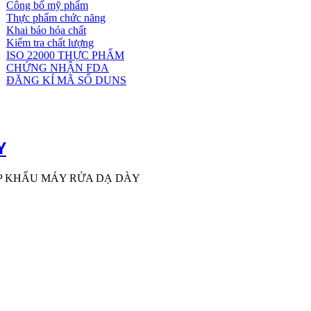
Công bố mỹ phẩm
Dịch
Thực phẩm chức năng
vụ
Khai báo hóa chất
khác
Kiểm tra chất lượng
ISO 22000 THỰC PHẨM
CHỨNG NHẬN FDA
ĐĂNG KÍ MÃ SỐ DUNS
Y
P KHẨU MÁY RỬA DẠ DÀY