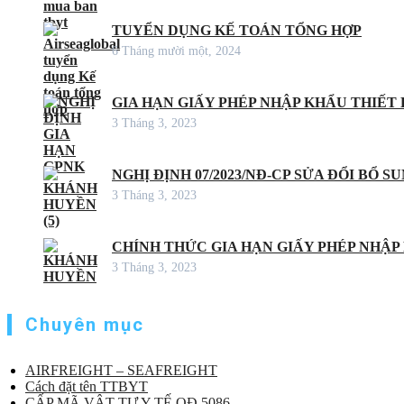
TUYỂN DỤNG KẾ TOÁN TỔNG HỢP
6 Tháng mười một, 2024
GIA HẠN GIẤY PHÉP NHẬP KHẨU THIẾT B
3 Tháng 3, 2023
NGHỊ ĐỊNH 07/2023/NĐ-CP SỬA ĐỔI BỔ S
3 Tháng 3, 2023
CHÍNH THỨC GIA HẠN GIẤY PHÉP NHẬP
3 Tháng 3, 2023
Chuyên mục
AIRFREIGHT – SEAFREIGHT
Cách đặt tên TTBYT
CẤP MÃ VẬT TƯ Y TẾ QĐ 5086