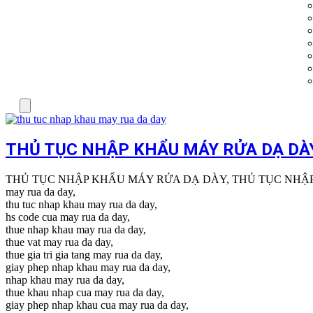
Menu
THỦ TỤC NHẬP KHẨU MÁY RỬA DẠ DÀ
THỦ TỤC NHẬP KHẨU MÁY RỬA DẠ DÀY, THỦ TỤC NHẬ
may rua da day,
thu tuc nhap khau may rua da day,
hs code cua may rua da day,
thue nhap khau may rua da day,
thue vat may rua da day,
thue gia tri gia tang may rua da day,
giay phep nhap khau may rua da day,
nhap khau may rua da day,
thue khau nhap cua may rua da day,
giay phep nhap khau cua may rua da day,