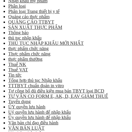
Nhập khẩu mỹ phẩm
Phân loại
Phân loại Trang thiết bị y tế
Quảng cáo thực phẩm
QUẢNG CÁO TTBYT
SẢN XUẤT THỰC PHẨM
Thông báo
thủ tục nhập khẩu
THỦ TỤC NHẬP KHẨU MỚI NHẤT
thực phẩm chức năng
Thực phẩm chức năng
thực phẩm thường
Thuế NK
Thuế VAT
Tin tức
Tổng hợp thủ tục Nhập khẩu
TTTBYT chuẩn đoán in vitro
Tự công bố đủ điều kiện mua bán TBYT loại BCD
TƯ VẤN CO FORM E, AK, D, EAV GIẢM THUẾ
Tuyển dụng
ỦY quyền lưu hành
Uỷ quyền lưu hành để nhập khẩu
Ủy quyền lưu hành để nhập khẩu
Văn bản chỉ đạo điều hành
VĂN BẢN LUẬT