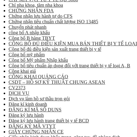
Chỉ nha khoa, tăm nha khoa
CHỨNG NHẬN FDA
Chứng nhận lưu hành tự do CFS
Chứng nhận tiêu chuẩn chất lượng ISO 13485
Chuyển phát nhanh
công bố A nhập khẩu
Công bố B hàng TBYT
CÔNG BỐ ĐỦ ĐIỀU KIỆN MUA BÁN THIẾT BỊ Y TẾ LOẠI
Công bố đủ điều kiện sản xuất trang thiết bị y tế
Công bố mỹ phẩm
Công bố Mỹ phẩm Nhập khẩu
Công bố tiêu chuẩn áp dụng đối với trang thiết bị y tế loại A, B
Công khai giá
CÔNG KHAI QUẢNG CÁO
CSDT – HỒ SƠ KỸ THUẬT CHUNG ASEAN
CV2373
DỊCH VỤ
Dịch vụ làm hồ sơ thầu trọn gói
Đăng kí kinh doanh
ĐĂNG KÍ MÃ SỐ DUNS
Đăng ký lưu hành
Đăng ký lưu hành trang thiết bị y tế BCD
ĐĂNG KÝ MÃ VTYT
GIẤY CHỨNG NHẬN CE