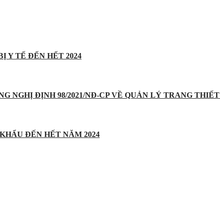
Ị Y TẾ ĐẾN HẾT 2024
UNG NGHỊ ĐỊNH 98/2021/NĐ-CP VỀ QUẢN LÝ TRANG THIẾT 
 KHẨU ĐẾN HẾT NĂM 2024