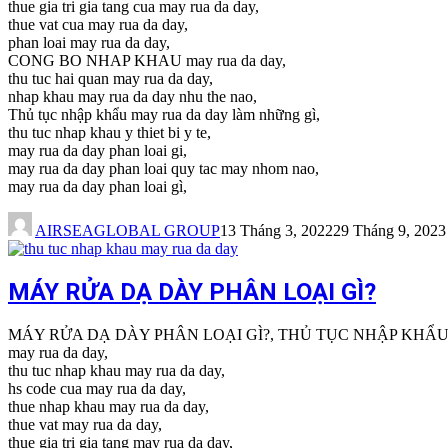
thue gia tri gia tang cua may rua da day,
thue vat cua may rua da day,
phan loai may rua da day,
CONG BO NHAP KHAU may rua da day,
thu tuc hai quan may rua da day,
nhap khau may rua da day nhu the nao,
Thủ tục nhập khẩu may rua da day làm những gì,
thu tuc nhap khau y thiet bi y te,
may rua da day phan loai gi,
may rua da day phan loai quy tac may nhom nao,
may rua da day phan loai gì,
AIRSEAGLOBAL GROUP
13 Tháng 3, 2022
29 Tháng 9, 2023
MÁY RỬA DẠ DÀY PHÂN LOẠI GÌ?
MÁY RỬA DẠ DÀY PHÂN LOẠI GÌ?, THỦ TỤC NHẬP KHẨ
may rua da day,
thu tuc nhap khau may rua da day,
hs code cua may rua da day,
thue nhap khau may rua da day,
thue vat may rua da day,
thue gia tri gia tang may rua da day,