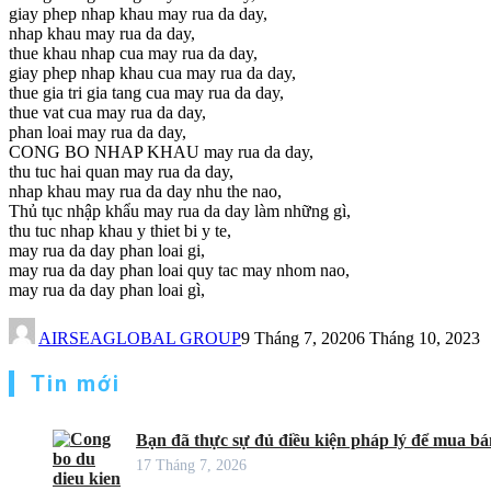
giay phep nhap khau may rua da day,
nhap khau may rua da day,
thue khau nhap cua may rua da day,
giay phep nhap khau cua may rua da day,
thue gia tri gia tang cua may rua da day,
thue vat cua may rua da day,
phan loai may rua da day,
CONG BO NHAP KHAU may rua da day,
thu tuc hai quan may rua da day,
nhap khau may rua da day nhu the nao,
Thủ tục nhập khẩu may rua da day làm những gì,
thu tuc nhap khau y thiet bi y te,
may rua da day phan loai gi,
may rua da day phan loai quy tac may nhom nao,
may rua da day phan loai gì,
AIRSEAGLOBAL GROUP
9 Tháng 7, 2020
6 Tháng 10, 2023
Tin mới
Bạn đã thực sự đủ điều kiện pháp lý để mua bán
17 Tháng 7, 2026