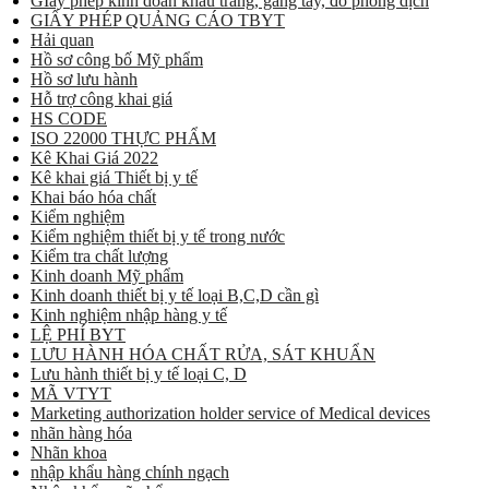
GIấy phép kinh doan khẩu trang, găng tay, đồ phòng dịch
GIẤY PHÉP QUẢNG CÁO TBYT
Hải quan
Hồ sơ công bố Mỹ phẩm
Hồ sơ lưu hành
Hỗ trợ công khai giá
HS CODE
ISO 22000 THỰC PHẨM
Kê Khai Giá 2022
Kê khai giá Thiết bị y tế
Khai báo hóa chất
Kiểm nghiệm
Kiểm nghiệm thiết bị y tế trong nước
Kiểm tra chất lượng
Kinh doanh Mỹ phẩm
Kinh doanh thiết bị y tế loại B,C,D cần gì
Kinh nghiệm nhập hàng y tế
LỆ PHÍ BYT
LƯU HÀNH HÓA CHẤT RỬA, SÁT KHUẨN
Lưu hành thiết bị y tế loại C, D
MÃ VTYT
Marketing authorization holder service of Medical devices
nhãn hàng hóa
Nhãn khoa
nhập khẩu hàng chính ngạch