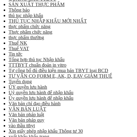
SẢN XUẤT THỰC PHẨM
Thông báo
thủ tục nhập khẩu
THỦ TỤC NHẬP KHẨU MỚI NHẤT
thực phẩm chức năng
Thực phẩm chức năng
thực phẩm thường
Thuế NK
Thuế VAT
Tin tức
Tổng hợp thủ tục Nhập khẩu
TTTBYT chuẩn đoán in vitro
Tự công bố đủ điều kiện mua bán TBYT loại BCD
TƯ VẤN CO FORM E, AK, D, EAV GIẢM THUẾ
Tuyển dụng
ỦY quyền lưu hành
Uỷ quyền lưu hành để nhập khẩu
Ủy quyền lưu hành để nhập khẩu
Văn bản chỉ đạo điều hành
VĂN BẢN LUẬT
Văn bản pháp luật
Văn bản pháp quy
vào thầu ttbyt
Xin giấy phép nhập khẩu Thông tư 30
xuất khẩu khẩu trang