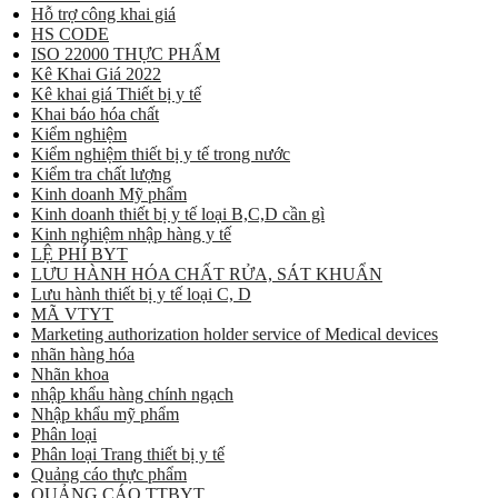
Hỗ trợ công khai giá
HS CODE
ISO 22000 THỰC PHẨM
Kê Khai Giá 2022
Kê khai giá Thiết bị y tế
Khai báo hóa chất
Kiểm nghiệm
Kiểm nghiệm thiết bị y tế trong nước
Kiểm tra chất lượng
Kinh doanh Mỹ phẩm
Kinh doanh thiết bị y tế loại B,C,D cần gì
Kinh nghiệm nhập hàng y tế
LỆ PHÍ BYT
LƯU HÀNH HÓA CHẤT RỬA, SÁT KHUẨN
Lưu hành thiết bị y tế loại C, D
MÃ VTYT
Marketing authorization holder service of Medical devices
nhãn hàng hóa
Nhãn khoa
nhập khẩu hàng chính ngạch
Nhập khẩu mỹ phẩm
Phân loại
Phân loại Trang thiết bị y tế
Quảng cáo thực phẩm
QUẢNG CÁO TTBYT