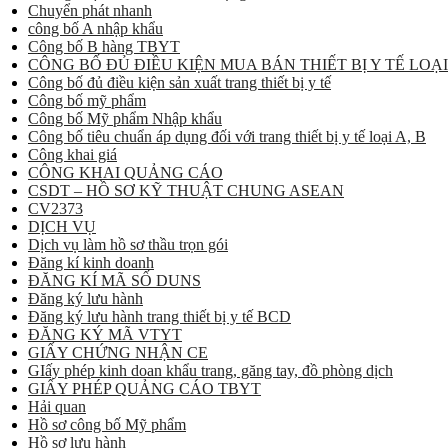
Chuyển phát nhanh
công bố A nhập khẩu
Công bố B hàng TBYT
CÔNG BỐ ĐỦ ĐIỀU KIỆN MUA BÁN THIẾT BỊ Y TẾ LOẠI
Công bố đủ điều kiện sản xuất trang thiết bị y tế
Công bố mỹ phẩm
Công bố Mỹ phẩm Nhập khẩu
Công bố tiêu chuẩn áp dụng đối với trang thiết bị y tế loại A, B
Công khai giá
CÔNG KHAI QUẢNG CÁO
CSDT – HỒ SƠ KỸ THUẬT CHUNG ASEAN
CV2373
DỊCH VỤ
Dịch vụ làm hồ sơ thầu trọn gói
Đăng kí kinh doanh
ĐĂNG KÍ MÃ SỐ DUNS
Đăng ký lưu hành
Đăng ký lưu hành trang thiết bị y tế BCD
ĐĂNG KÝ MÃ VTYT
GIẤY CHỨNG NHẬN CE
GIấy phép kinh doan khẩu trang, găng tay, đồ phòng dịch
GIẤY PHÉP QUẢNG CÁO TBYT
Hải quan
Hồ sơ công bố Mỹ phẩm
Hồ sơ lưu hành