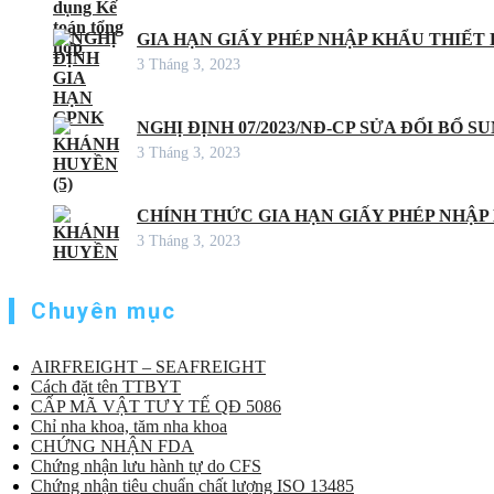
GIA HẠN GIẤY PHÉP NHẬP KHẨU THIẾT B
3 Tháng 3, 2023
NGHỊ ĐỊNH 07/2023/NĐ-CP SỬA ĐỔI BỔ S
3 Tháng 3, 2023
CHÍNH THỨC GIA HẠN GIẤY PHÉP NHẬP
3 Tháng 3, 2023
Chuyên mục
AIRFREIGHT – SEAFREIGHT
Cách đặt tên TTBYT
CẤP MÃ VẬT TƯ Y TẾ QĐ 5086
Chỉ nha khoa, tăm nha khoa
CHỨNG NHẬN FDA
Chứng nhận lưu hành tự do CFS
Chứng nhận tiêu chuẩn chất lượng ISO 13485