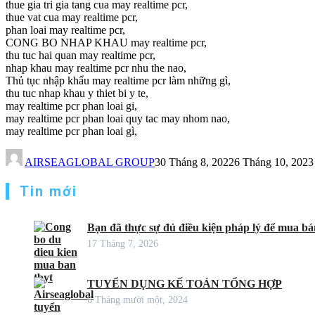
thue gia tri gia tang cua may realtime pcr,
thue vat cua may realtime pcr,
phan loai may realtime pcr,
CONG BO NHAP KHAU may realtime pcr,
thu tuc hai quan may realtime pcr,
nhap khau may realtime pcr nhu the nao,
Thủ tục nhập khẩu may realtime pcr làm những gì,
thu tuc nhap khau y thiet bi y te,
may realtime pcr phan loai gi,
may realtime pcr phan loai quy tac may nhom nao,
may realtime pcr phan loai gì,
AIRSEAGLOBAL GROUP
30 Tháng 8, 2022
6 Tháng 10, 2023
Tin mới
Bạn đã thực sự đủ điều kiện pháp lý để mua bán
17 Tháng 7, 2026
TUYỂN DỤNG KẾ TOÁN TỔNG HỢP
6 Tháng mười một, 2024