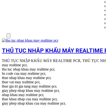
Menu
THỦ TỤC NHẬP KHẨU MÁY REALTIME 
THỦ TỤC NHẬP KHẨU MÁY REALTIME PCR, THỦ TỤC NH
may realtime pcr,
thu tuc nhap khau may realtime pcr,
hs code cua may realtime pcr,
thue nhap khau may realtime pcr,
thue vat may realtime pcr,
thue gia tri gia tang may realtime pcr,
giay phep nhap khau may realtime pcr,
nhap khau may realtime pcr,
thue khau nhap cua may realtime pcr,
giay phep nhap khau cua may realtime pcr,