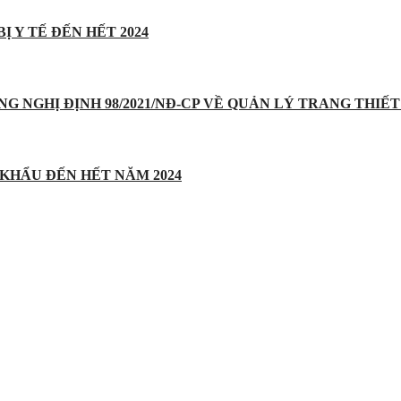
Ị Y TẾ ĐẾN HẾT 2024
UNG NGHỊ ĐỊNH 98/2021/NĐ-CP VỀ QUẢN LÝ TRANG THIẾT 
 KHẨU ĐẾN HẾT NĂM 2024