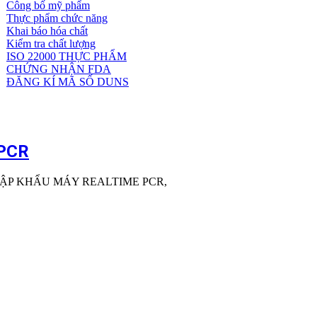
Công bố mỹ phẩm
Dịch
Thực phẩm chức năng
vụ
Khai báo hóa chất
khác
Kiểm tra chất lượng
ISO 22000 THỰC PHẨM
CHỨNG NHẬN FDA
ĐĂNG KÍ MÃ SỐ DUNS
PCR
ẬP KHẨU MÁY REALTIME PCR,