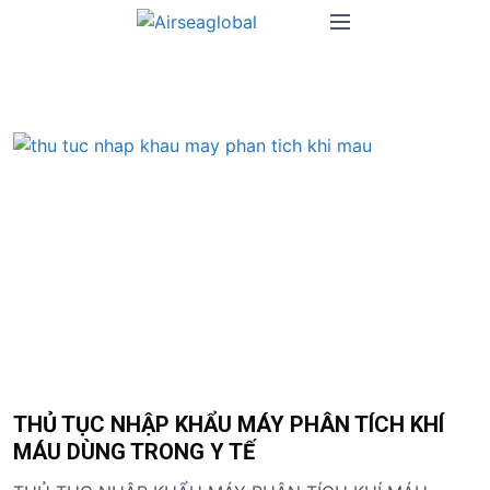
S
M
k
e
i
n
p
u
t
o
c
o
n
t
e
n
t
THỦ TỤC NHẬP KHẨU MÁY PHÂN TÍCH KHÍ
MÁU DÙNG TRONG Y TẾ