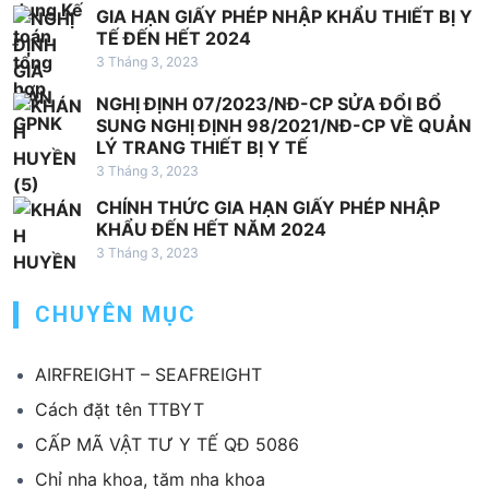
GIA HẠN GIẤY PHÉP NHẬP KHẨU THIẾT BỊ Y
TẾ ĐẾN HẾT 2024
3 Tháng 3, 2023
NGHỊ ĐỊNH 07/2023/NĐ-CP SỬA ĐỔI BỔ
SUNG NGHỊ ĐỊNH 98/2021/NĐ-CP VỀ QUẢN
LÝ TRANG THIẾT BỊ Y TẾ
3 Tháng 3, 2023
CHÍNH THỨC GIA HẠN GIẤY PHÉP NHẬP
KHẨU ĐẾN HẾT NĂM 2024
3 Tháng 3, 2023
CHUYÊN MỤC
AIRFREIGHT – SEAFREIGHT
Cách đặt tên TTBYT
CẤP MÃ VẬT TƯ Y TẾ QĐ 5086
Chỉ nha khoa, tăm nha khoa